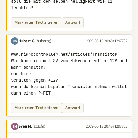
soll die mit der selben helligkeit wie l1 
leuchten?
Markierten Text zitieren
Antwort
Hubert G.
(hubertg)
2009-06-13 20:45
#1297702
HG
www.mikrocontroller.net/articles/Transistor

Wie kann ich mit 5V vom Mikrocontroller 12V und 
mehr schalten?

und hier

Schalten gegen +12V

wenn du keinen bipolar Transistor nehmen willst 
dann einen P-FET
Markierten Text zitieren
Antwort
Sven M.
(sx31fg)
2009-06-13 20:47
#1297705
SM