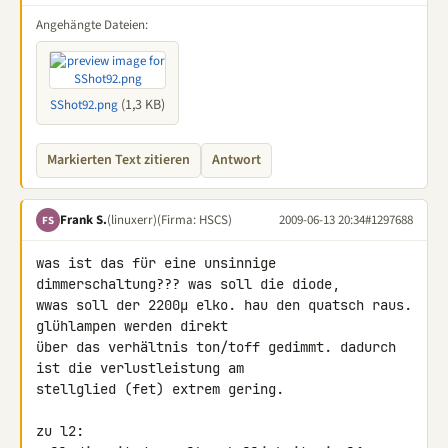
Angehängte Dateien:
(1,3 KB)
SShot92.png
Markierten Text zitieren
Antwort
Frank S.
(linuxerr)
(Firma: HSCS)
2009-06-13 20:34
#1297688
FS
was ist das für eine unsinnige 
dimmerschaltung??? was soll die diode, 

wwas soll der 2200µ elko. hau den quatsch raus. 
glühlampen werden direkt 

über das verhältnis ton/toff gedimmt. dadurch 
ist die verlustleistung am 

stellglied (fet) extrem gering.

zu l2:
