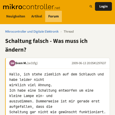
Login
Neuigkeiten
Artikel
Forum
Mikrocontroller und Digitale Elektronik
›
Thread
Schaltung falsch - Was muss ich
ändern?
Sven M.
(sx31fg)
2009-06-13 20:05
#1297637
SM
Hallo, ich stehe ziemlich auf dem Schlauch und 
habe leider nicht 

wirklich viel Ahnung.

Ich habe eine Schaltung entworfen um eine 
kleine Lampe ein- und 

auszudimmen. Dummerweise ist mir gerade erst 
aufgefallen, dass die 

Schaltung gar nicht wie gewünscht funktioniert. 