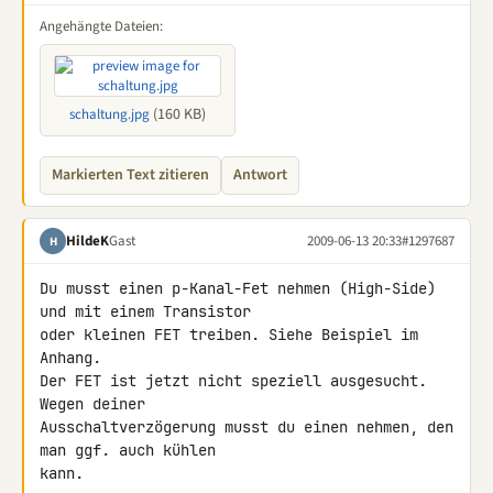
Angehängte Dateien:
(160 KB)
schaltung.jpg
Markierten Text zitieren
Antwort
HildeK
Gast
2009-06-13 20:33
#1297687
H
Du musst einen p-Kanal-Fet nehmen (High-Side) 
und mit einem Transistor 

oder kleinen FET treiben. Siehe Beispiel im 
Anhang.

Der FET ist jetzt nicht speziell ausgesucht. 
Wegen deiner 

Ausschaltverzögerung musst du einen nehmen, den 
man ggf. auch kühlen 

kann.