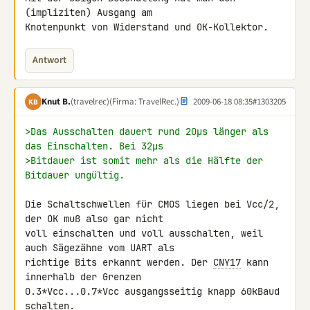
(impliziten) Ausgang am 

Knotenpunkt von Widerstand und OK-Kollektor.
Antwort
Knut B.
(travelrec)
(Firma: TravelRec.)
2009-06-18 08:35
#1303205
KB
>Das Ausschalten dauert rund 20µs länger als 
das Einschalten. Bei 32µs
>Bitdauer ist somit mehr als die Hälfte der 
Bitdauer ungültig.
Die Schaltschwellen für CMOS liegen bei Vcc/2, 
der OK muß also gar nicht 

voll einschalten und voll ausschalten, weil 
auch Sägezähne vom UART als 

richtige Bits erkannt werden. Der 
CNY17
 kann 
innerhalb der Grenzen 

0.3*Vcc...0.7*Vcc ausgangsseitig knapp 60kBaud 
schalten.