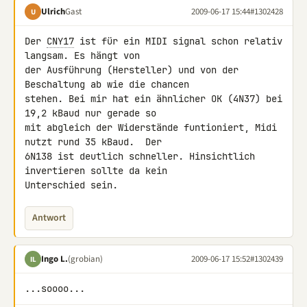
Ulrich
Gast
2009-06-17 15:44
#1302428
U
Der 
CNY17
 ist für ein MIDI signal schon relativ 
langsam. Es hängt von 

der Ausführung (Hersteller) und von der 
Beschaltung ab wie die chancen 

stehen. Bei mir hat ein ähnlicher OK (4N37) bei 
19,2 kBaud nur gerade so 

mit abgleich der Widerstände funtioniert, Midi 
nutzt rund 35 kBaud.  Der 

6N138 ist deutlich schneller. Hinsichtlich 
invertieren sollte da kein 

Unterschied sein.
Antwort
Ingo L.
(grobian)
2009-06-17 15:52
#1302439
IL
...soooo...