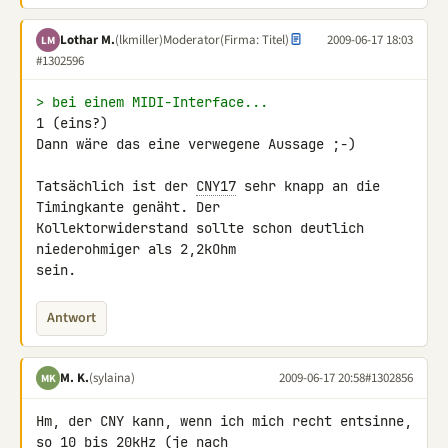
Lothar M.
(lkmiller)
Moderator
(Firma: Titel)
2009-06-17 18:03
LM
#1302596
> bei einem MIDI-Interface...
1 (eins?)

Dann wäre das eine verwegene Aussage ;-)

Tatsächlich ist der 
CNY17
 sehr knapp an die 
Timingkante genäht. Der 

Kollektorwiderstand sollte schon deutlich 
niederohmiger als 2,2kOhm 

sein.
Antwort
M. K.
(sylaina)
2009-06-17 20:58
#1302856
MK
Hm, der CNY kann, wenn ich mich recht entsinne, 
so 10 bis 20kHz (je nach 
