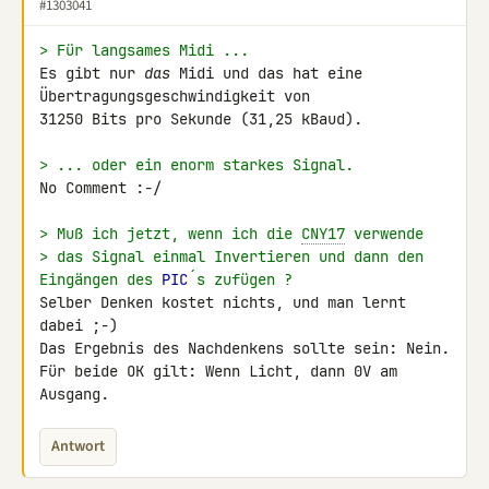
#1303041
> Für langsames Midi ...
Es gibt nur 
das
 Midi und das hat eine 
Übertragungsgeschwindigkeit von 

31250 Bits pro Sekunde (31,25 kBaud).

> ... oder ein enorm starkes Signal.
No Comment :-/

> Muß ich jetzt, wenn ich die 
CNY17
 verwende
> das Signal einmal Invertieren und dann den 
Eingängen des 
PIC
´s zufügen ?
Selber Denken kostet nichts, und man lernt 
dabei ;-)

Das Ergebnis des Nachdenkens sollte sein: Nein.

Für beide OK gilt: Wenn Licht, dann 0V am 
Ausgang.
Antwort