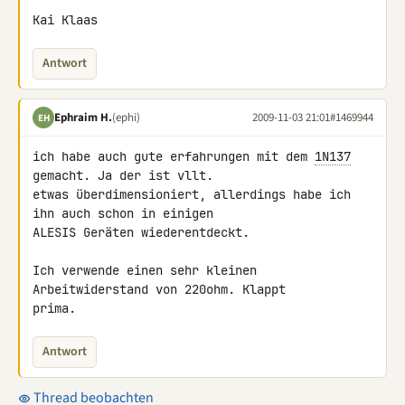
Kai Klaas
Antwort
Ephraim H.
(ephi)
2009-11-03 21:01
#1469944
EH
ich habe auch gute erfahrungen mit dem 
1N137
gemacht. Ja der ist vllt. 

etwas überdimensioniert, allerdings habe ich 
ihn auch schon in einigen 

ALESIS Geräten wiederentdeckt.

Ich verwende einen sehr kleinen 
Arbeitwiderstand von 220ohm. Klappt 

prima.
Antwort
Thread beobachten