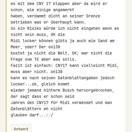
es mit dem CNY 17 klappen aber da wird er 
schon, wie einige angemerkt 

haben, verdammt dicht an seiner Grenze 
betrieben was er überhaupt kann. 

So ein Risiko würde ich nicht eingehen wenn es 
nicht sein muss, OK die 

Midi locker können gibts ja auch wie Sand am 
Meer, oder? Der 6n138 

kostet ja nicht die Welt. OK; war nicht die 
Frage vom TE aber was solls. 

Fazit ist einfach: 
CNY17
 kann vielleicht Midi, 
muss aber nicht. 6n138 

kann es nach seinen Datenblattangaben jedoch 
locker...ok, gleich kommt 

wieder jemand hinterm Busch hervorgekrochen, 
der sagt dass er schon seid 

Jahren den 
CNY17
 für Midi verwendet und man 
Datenblättern eh nicht 

glauben darf...:-/
Antwort