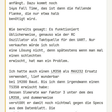
anfängt. Dazu kommt noch 

14µs Fall Time, das ist dann die fallende 
Flanke, die nur etwa halb 

benötigt wird.

Wie bereits gesagt: Es funktioniert 
üblicherweise, genauso wie der RC 

Oszillator als Taktquelle für den UART. Nur 
verkaufen würde ich solch 

eine Lösung nicht, denn spätestens wenn man mal 
einen schlechten 

erwischt, hat man ein Problem.

Ich hatte auch einen 
LM358
 als 
MAX232
 Ersatz 
verwendet, lief wunderbar 

bei 19200 Baud. Bis ich dann irgendwann einen 
TS358 erwischt habe: 

Dessen Slewrate war Faktor 3 unter dem des 
LM358
, und dummerweise 

verstößt er damit noch nichtmal gegen die Specs 
aus dem Datenblatt. Die 
