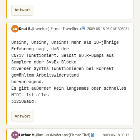
Antwort
Knut B.
(travelrec)
(Firma: TravelRec.)
2009-06-18 06:01
#1303031
KB
Unsinn, Unsinn, Unsinn! Mehr als 10-jährige 
CNY17
 funktioniert. Selbst Bulk-Dumps aus 
Samplern oder SysEx-Blöcke 

diverser Synths funktionieren bei korrekt 
gewähltem Arbeitswiderstand 

hervorragend.

Es gibt außerdem kein langsames oder schnelles 
MIDI. Ist alles 

31250Baud.
Antwort
Lothar M.
(lkmiller)
Moderator
(Firma: Titel)
2009-06-18 06:12
LM