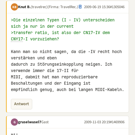
Knut B.
(travelrec)
(Firma: TravelRec.)
2009-06-19 15:36
#1305046
KB
>Die einzelnen Typen (I - IV) unterscheiden 
sich ja nur in der current
>transfer ratio, ist also der CN17-IV dem 
CNY17
-I vorzuziehen?
Kann man so nicht sagen, da die -IV recht hoch 
verstärken und eben 

dadurch zu Störungseinkopplung neigen. Ich 
verwende immer die 17-II für 

MIDI, dabmit hat man reproduzierbare 
Beschaltungen und der Eingang ist 

empfindlich genug, auch bei langen MIDI-Kabeln.
Antwort
gruselwusel7
Gast
2009-11-03 20:19
#1469906
G