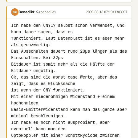
Benedikt K.
(benedikt)
2009-06-18 07:19
#1303097
BK
Ich habe den 
CNY17
 selbst schon verwendet, und 
kann daher sagen, dass es 

funktioniert. Laut Datenblatt ist es aber mehr 
als grenzwertig:

Das Ausschalten dauert rund 20µs länger als das 
Einschalten. Bei 32µs 

Bitdauer ist somit mehr als die Hälfte der 
Bitdauer ungültig.

Ok, das sind die worst case Werte, aber das 
zeigt, dass es Glückssache 

ist wenn der CNY funktioniert.

Mit einem niederohmigen Widerstand + einem 
hochohmigen 

Basis-Emitterwiderstand kann man das ganze aber 
minimal beschleunigen. 

Ich habe es noch nicht ausprobiert, aber 
eventuell kann man den 

Optokoppler mit einer Schottkydiode zwischen 