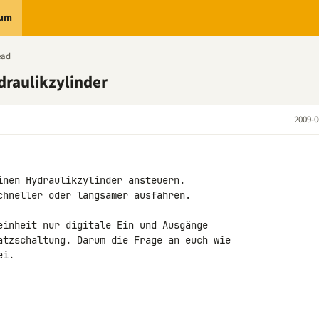
rum
ead
raulikzylinder
2009-0
inen Hydraulikzylinder ansteuern.

chneller oder langsamer ausfahren.

einheit nur digitale Ein und Ausgänge

atzschaltung. Darum die Frage an euch wie

i.
