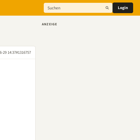
Login
ANZEIGE
6-29 14:37
#1316757