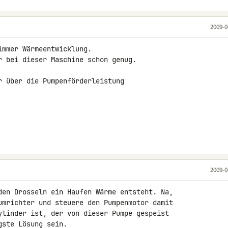
2009-0
mmer Wärmeentwicklung.

r bei dieser Maschine schon genug.

r über die Pumpenförderleistung

2009-0
den Drosseln ein Haufen Wärme entsteht. Na, 

umrichter und steuere den Pumpenmotor damit 

ylinder ist, der von dieser Pumpe gespeist 

ste Lösung sein.
