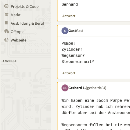
Gerhard
Projekte & Code
Markt
Antwort
Ausbildung & Beruf
Gast
Gast
G
Offtopic
Webseite
Pumpe?

Zylinder?

Wegsensor?

ANZEIGE
Steuereinheit?
Antwort
Gerhard L.
(gerhard494)
GL
Wir haben eine 36ccm Pumpe we
wird. Zylinder hab ich mehrer
dürfte aber bei der Ansteuerun
Wegsensoren fallen bei mir we