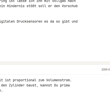
ring ist lasse ich ihn mit Vollgas nach 

ein Hindernis stößt soll er den Vorschub 

igitalen Drucksensoren es da so gibt und 

2009-0
it ist proportional zum Volumenstrom.

 den Zylinder baust, kannst Du prima

.
