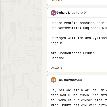
Antwort
Gerhard L.
(gerhard494)
GL
Drosselventile bedeuten aber i
Und Wärmeentwicklung haben wi
Deswegen will ich den Zylinde
regeln.

mit freundlichen Grüßen

Gerhard
Antwort
Paul Baumann
Gast
PB
Ja, das war mir klar, daß an 
dann kaufe Dir einen Frequenz
an. Wenn es nur dieser eine Z
wird, müßte das die vernünftig