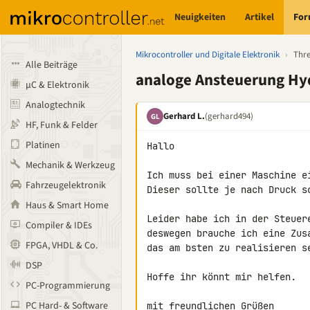
Neuigkeiten
Artikel
Fo
Mikrocontroller und Digitale Elektronik
›
Thr
Alle Beiträge
analoge Ansteuerung Hyd
µC & Elektronik
Analogtechnik
Gerhard L.
(gerhard494)
GL
HF, Funk & Felder
Platinen
Hallo

Mechanik & Werkzeug
Ich muss bei einer Maschine e
Fahrzeugelektronik
Dieser sollte je nach Druck s
Haus & Smart Home
Leider habe ich in der Steuer
Compiler & IDEs
deswegen brauche ich eine Zus
FPGA, VHDL & Co.
das am bsten zu realisieren se
DSP
Hoffe ihr könnt mir helfen.

PC-Programmierung
PC Hard- & Software
mit freundlichen Grüßen
