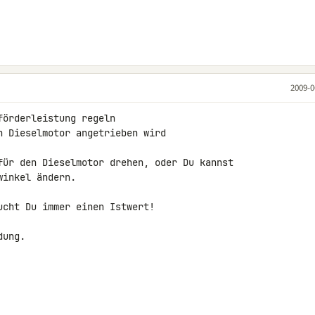
2009-0
örderleistung regeln

 Dieselmotor angetrieben wird

für den Dieselmotor drehen, oder Du kannst 

inkel ändern.

cht Du immer einen Istwert!

ung.
