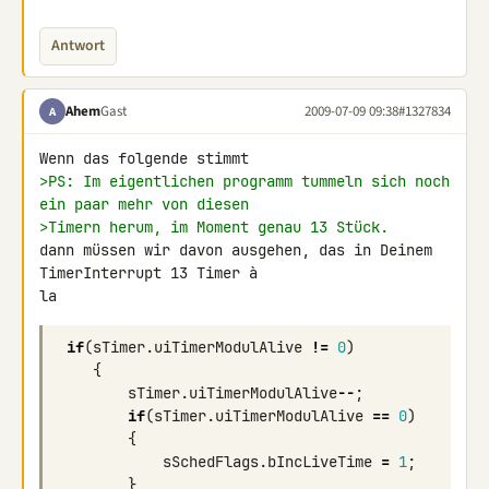
Antwort
Ahem
Gast
2009-07-09 09:38
#1327834
A
>PS: Im eigentlichen programm tummeln sich noch 
ein paar mehr von diesen
>Timern herum, im Moment genau 13 Stück.
dann müssen wir davon ausgehen, das in Deinem 
TimerInterrupt 13 Timer à 

la
if
(
sTimer
.
uiTimerModulAlive
!=
0
)
{
sTimer
.
uiTimerModulAlive
--
;
if
(
sTimer
.
uiTimerModulAlive
==
0
)
{
sSchedFlags
.
bIncLiveTime
=
1
;
}