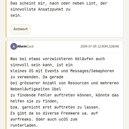
Das scheint mir, nach oder neben Lint, der 
sinnvollste Ansatzpunkt zu 

sein.
Antwort
Ahem
Gast
2009-07-09 12:00
#1328046
A
Was bei etwas verzwickteren Abläufen auch 
sinnvoll sein kann, ist ein 

kleines OS mit Events und Messages/Semaphoren 
zu verwenden. Da gerade 

bei grösserer Anzahl von Resourcen und mehreren 
Nebenläufigkeiten übel 

zu findende Fehler auftreten können, könnte das 
helfen sie zu finden, 

bzw. garnicht erst auftreten zu lassen.

Es gibt da so diverse Freeware ua. auf 
avrfreaks. Oder auch ucOS zum 

runterladen.