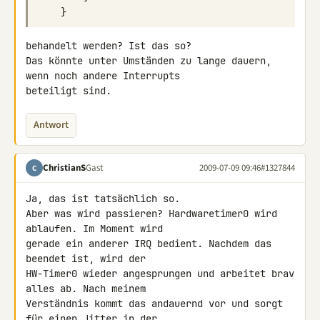
}
behandelt werden? Ist das so?

Das könnte unter Umständen zu lange dauern, 
wenn noch andere Interrupts 

beteiligt sind.
Antwort
ChristianS
Gast
2009-07-09 09:46
#1327844
C
Ja, das ist tatsächlich so.

Aber was wird passieren? Hardwaretimer0 wird 
ablaufen. Im Moment wird 

gerade ein anderer IRQ bedient. Nachdem das 
beendet ist, wird der 

HW-Timer0 wieder angesprungen und arbeitet brav 
alles ab. Nach meinem 

Verständnis kommt das andauernd vor und sorgt 
für einen Jitter in der 
