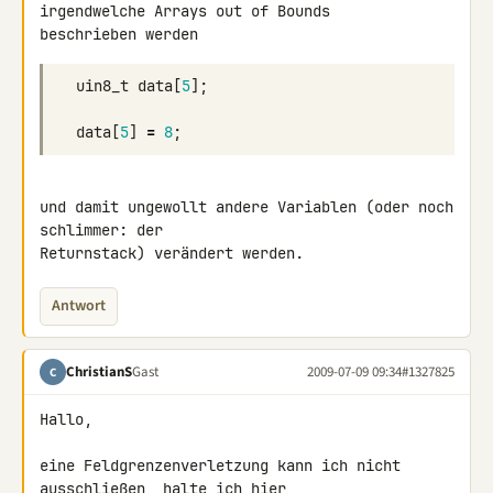
irgendwelche Arrays out of Bounds 

uin8_t
data
[
5
];
data
[
5
]
=
8
;
und damit ungewollt andere Variablen (oder noch 
schlimmer: der 

Returnstack) verändert werden.
Antwort
ChristianS
Gast
2009-07-09 09:34
#1327825
C
Hallo,

eine Feldgrenzenverletzung kann ich nicht 
ausschließen, halte ich hier 
