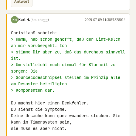
Antwort
Karl H.
(kbuchegg)
2009-07-09 11:38
#1328014
KH
> Hmmm, hab schon gehofft, daß der Lint-Kelch 
an mir vorübergeht. Ich
> stimme Dir aber zu, daß das durchaus sinnvoll 
ist.
> Um vielleicht noch einmal für Klarheit zu 
sorgen: Die
> Sourcecodeschnipsel stellen im Prinzip alle 
am Desaster beteiligten
> Komponenten dar.
Du machst hier einen Denkfehler.

Du siehst die Symptome.

Deine Ursache kann ganz woanders stecken. Sie 
kann im Timersystem sein, 

sie muss es aber nicht.