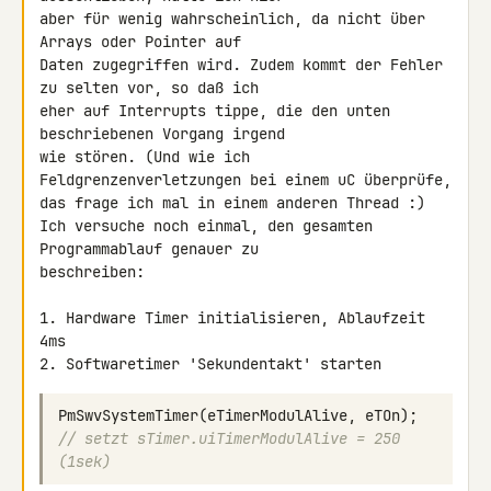
aber für wenig wahrscheinlich, da nicht über 
Arrays oder Pointer auf 

Daten zugegriffen wird. Zudem kommt der Fehler 
zu selten vor, so daß ich 

eher auf Interrupts tippe, die den unten 
beschriebenen Vorgang irgend 

wie stören. (Und wie ich 
Feldgrenzenverletzungen bei einem uC überprüfe, 

das frage ich mal in einem anderen Thread :)

Ich versuche noch einmal, den gesamten 
Programmablauf genauer zu 

beschreiben:

1. Hardware Timer initialisieren, Ablaufzeit 
4ms

2. Softwaretimer 'Sekundentakt' starten
PmSwvSystemTimer
(
eTimerModulAlive
,
eTOn
);
// setzt sTimer.uiTimerModulAlive = 250 
(1sek)