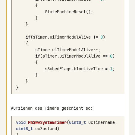
{
StateMachineReset
();
}
}
if
(
sTimer
.
uiTimerModulAlive
!=
0
)
{
sTimer
.
uiTimerModulAlive
--
;
if
(
sTimer
.
uiTimerModulAlive
==
0
)
{
sSchedFlags
.
bIncLiveTime
=
1
;
}
}
}
Aufziehen des Timers geschieht so:
void
PmSwvSystemTimer
(
uint8_t
ucTimername
,
uint8_t
ucZustand
)