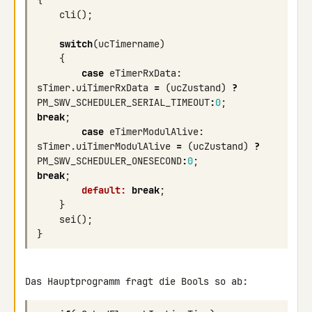
{
cli
();
switch
(
ucTimername
)
{
case
eTimerRxData
:
sTimer
.
uiTimerRxData
=
(
ucZustand
)
?
PM_SWV_SCHEDULER_SERIAL_TIMEOUT
:
0
;
break
;
case
eTimerModulAlive
:
sTimer
.
uiTimerModulAlive
=
(
ucZustand
)
?
PM_SWV_SCHEDULER_ONESECOND
:
0
;
break
;
default:
break
;
}
sei
();
}