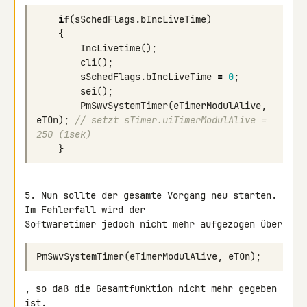
if
(
sSchedFlags
.
bIncLiveTime
)
{
IncLivetime
();
cli
();
sSchedFlags
.
bIncLiveTime
=
0
;
sei
();
PmSwvSystemTimer
(
eTimerModulAlive
,
eTOn
);
// setzt sTimer.uiTimerModulAlive = 
250 (1sek)
}
5. Nun sollte der gesamte Vorgang neu starten. 
Im Fehlerfall wird der 

Softwaretimer jedoch nicht mehr aufgezogen über
PmSwvSystemTimer
(
eTimerModulAlive
,
eTOn
);
, so daß die Gesamtfunktion nicht mehr gegeben 
ist.