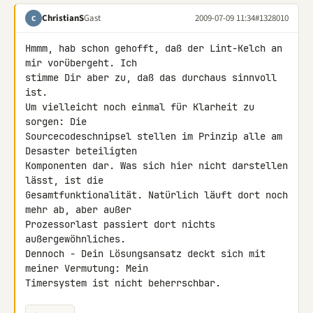
ChristianS
Gast
2009-07-09 11:34
#1328010
C
Hmmm, hab schon gehofft, daß der Lint-Kelch an 
mir vorübergeht. Ich 

stimme Dir aber zu, daß das durchaus sinnvoll 
ist.

Um vielleicht noch einmal für Klarheit zu 
sorgen: Die 

Sourcecodeschnipsel stellen im Prinzip alle am 
Desaster beteiligten 

Komponenten dar. Was sich hier nicht darstellen 
lässt, ist die 

Gesamtfunktionalität. Natürlich läuft dort noch 
mehr ab, aber außer 

Prozessorlast passiert dort nichts 
außergewöhnliches.

Dennoch - Dein Lösungsansatz deckt sich mit 
meiner Vermutung: Mein 

Timersystem ist nicht beherrschbar.