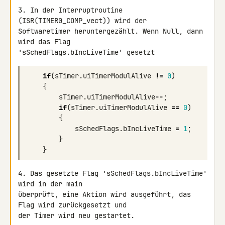
3. In der Interruptroutine 
(ISR(TIMER0_COMP_vect)) wird der 

Softwaretimer heruntergezählt. Wenn Null, dann 
wird das Flag 

'sSchedFlags.bIncLiveTime' gesetzt
if
(
sTimer
.
uiTimerModulAlive
!=
0
)
{
sTimer
.
uiTimerModulAlive
--
;
if
(
sTimer
.
uiTimerModulAlive
==
0
)
{
sSchedFlags
.
bIncLiveTime
=
1
;
}
}
4. Das gesetzte Flag 'sSchedFlags.bIncLiveTime' 
wird in der main 

überprüft, eine Aktion wird ausgeführt, das 
Flag wird zurückgesetzt und 

der Timer wird neu gestartet.