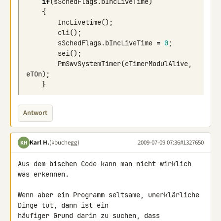
if
(
sSchedFlags
.
bIncLiveTime
)
{
IncLivetime
();
cli
();
sSchedFlags
.
bIncLiveTime
=
0
;
sei
();
PmSwvSystemTimer
(
eTimerModulAlive
,
eTOn
);
}
Antwort
Karl H.
(kbuchegg)
2009-07-09 07:36
#1327650
KH
Aus dem bischen Code kann man nicht wirklich 
was erkennen.

Wenn aber ein Programm seltsame, unerklärliche 
Dinge tut, dann ist ein 

häufiger Grund darin zu suchen, dass 