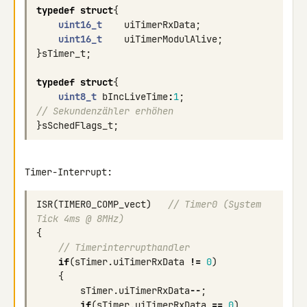
typedef
struct
{
uint16_t
uiTimerRxData
;
uint16_t
uiTimerModulAlive
;
}
sTimer_t
;
typedef
struct
{
uint8_t
bIncLiveTime
:
1
;
// Sekundenzähler erhöhen
}
sSchedFlags_t
;
Timer-Interrupt:
ISR
(
TIMER0_COMP_vect
)
// Timer0 (System 
Tick 4ms @ 8MHz)
{
// Timerinterrupthandler
if
(
sTimer
.
uiTimerRxData
!=
0
)
{
sTimer
.
uiTimerRxData
--
;
if
(
sTimer
.
uiTimerRxData
==
0
)