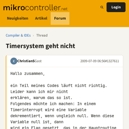
Login
Neuigkeiten
Artikel
Forum
Compiler & IDEs
›
Thread
Timersystem geht nicht
ChristianS
Gast
2009-07-09 06:56
#1327611
C
Hallo zusammen,

ein Teil meines Codes läuft nicht richtig. 
Leider kann ich mir nicht 

erklären, warum das so ist.

Folgendes möchte ich machen: In einem 
Timerinterrupt wird eine Variable 

dekrementiert, wenn ungleich null. Wenn diese 
Variable null ist, dann 

wird ein Flag gesetzt, das in der Hauptroutine 