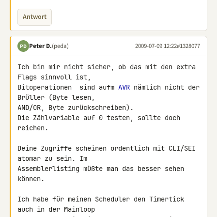
Antwort
Peter D.
(peda)
2009-07-09 12:22
#1328077
PD
Ich bin mir nicht sicher, ob das mit den extra 
Flags sinnvoll ist, 

Bitoperationen  sind aufm 
AVR
 nämlich nicht der 
Brüller (Byte lesen, 

AND/OR, Byte zurückschreiben).

Die Zählvariable auf 0 testen, sollte doch 
reichen.

Deine Zugriffe scheinen ordentlich mit CLI/SEI 
atomar zu sein. Im 

Assemblerlisting müßte man das besser sehen 
können.

Ich habe für meinen Scheduler den Timertick 
auch in der Mainloop 
