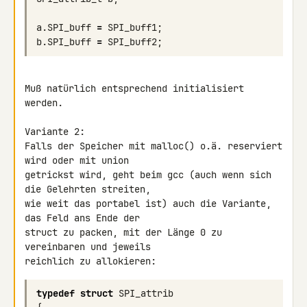
a
.
SPI_buff
=
SPI_buff1
;
b
.
SPI_buff
=
SPI_buff2
;
Muß natürlich entsprechend initialisiert 
werden.

Variante 2:

Falls der Speicher mit malloc() o.ä. reserviert 
wird oder mit union

getrickst wird, geht beim gcc (auch wenn sich 
die Gelehrten streiten,

wie weit das portabel ist) auch die Variante, 
das Feld ans Ende der

struct zu packen, mit der Länge 0 zu 
vereinbaren und jeweils

reichlich zu allokieren:
typedef
struct
SPI_attrib