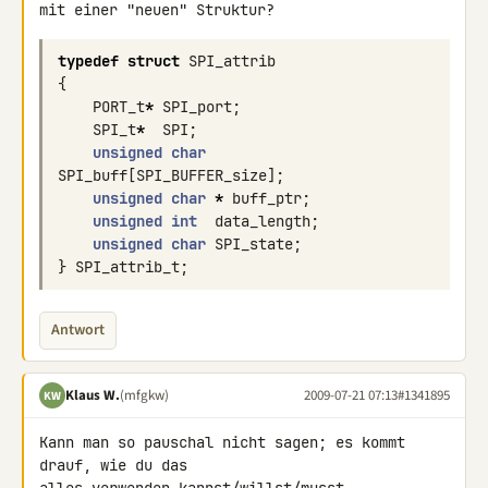
typedef
struct
SPI_attrib
{
PORT_t
*
SPI_port
;
SPI_t
*
SPI
;
unsigned
char
SPI_buff
[
SPI_BUFFER_size
];
unsigned
char
*
buff_ptr
;
unsigned
int
data_length
;
unsigned
char
SPI_state
;
}
SPI_attrib_t
;
Antwort
Klaus W.
(mfgkw)
2009-07-21 07:13
#1341895
KW
Kann man so pauschal nicht sagen; es kommt 
drauf, wie du das
