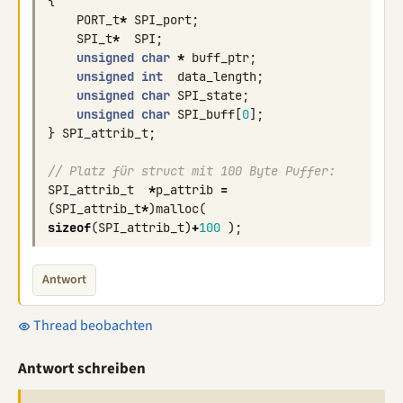
{
PORT_t
*
SPI_port
;
SPI_t
*
SPI
;
unsigned
char
*
buff_ptr
;
unsigned
int
data_length
;
unsigned
char
SPI_state
;
unsigned
char
SPI_buff
[
0
];
}
SPI_attrib_t
;
// Platz für struct mit 100 Byte Puffer:
SPI_attrib_t
*
p_attrib
=
(
SPI_attrib_t
*
)
malloc
(
sizeof
(
SPI_attrib_t
)
+
100
);
Antwort
Thread beobachten
Antwort schreiben