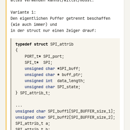
alles verwenden kannst/willst/musst.

Variante 1:

Den eigentlichen Puffer getrennt beschaffen 
(wie auch immer) und

in der struct nur einen Zeiger drauf:
typedef
struct
SPI_attrib
{
PORT_t
*
SPI_port
;
SPI_t
*
SPI
;
unsigned
char
*
SPI_buff
;
unsigned
char
*
buff_ptr
;
unsigned
int
data_length
;
unsigned
char
SPI_state
;
}
SPI_attrib_t
;
...
unsigned
char
SPI_buff1
[
SPI_BUFFER_size_1
];
unsigned
char
SPI_buff2
[
SPI_BUFFER_size_2
];
SPI_attrib_t
a
;
SPI_attrib_t
b
;