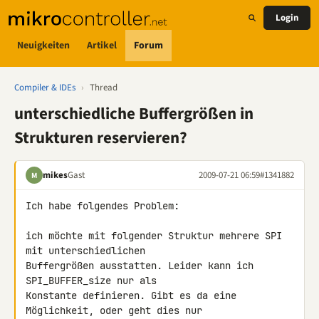
Login
Neuigkeiten
Artikel
Forum
Compiler & IDEs
›
Thread
unterschiedliche Buffergrößen in
Strukturen reservieren?
mikes
Gast
2009-07-21 06:59
#1341882
M
Ich habe folgendes Problem:

ich möchte mit folgender Struktur mehrere SPI 
mit unterschiedlichen 

Buffergrößen ausstatten. Leider kann ich 
SPI_BUFFER_size nur als 

Konstante definieren. Gibt es da eine 
Möglichkeit, oder geht dies nur 
