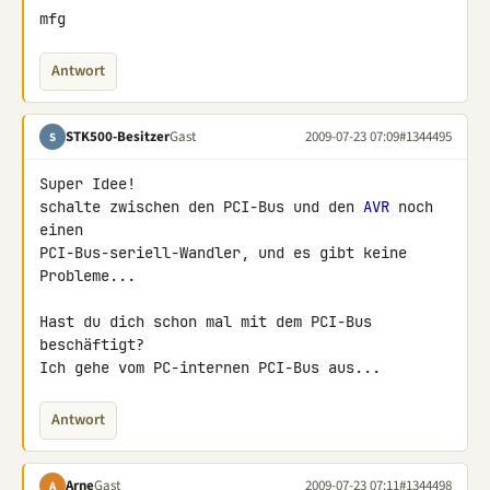
mfg
Antwort
STK500-Besitzer
Gast
2009-07-23 07:09
#1344495
S
Super Idee!

schalte zwischen den PCI-Bus und den 
AVR
 noch 
einen 

PCI-Bus-seriell-Wandler, und es gibt keine 
Probleme...

Hast du dich schon mal mit dem PCI-Bus 
beschäftigt?

Ich gehe vom PC-internen PCI-Bus aus...
Antwort
Arne
Gast
2009-07-23 07:11
#1344498
A