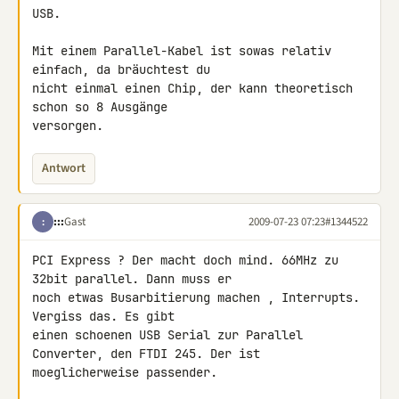
USB.

Mit einem Parallel-Kabel ist sowas relativ 
einfach, da bräuchtest du 

nicht einmal einen Chip, der kann theoretisch 
schon so 8 Ausgänge 

versorgen.
Antwort
:::
Gast
2009-07-23 07:23
#1344522
:
PCI Express ? Der macht doch mind. 66MHz zu 
32bit parallel. Dann muss er 

noch etwas Busarbitierung machen , Interrupts. 
Vergiss das. Es gibt 

einen schoenen USB Serial zur Parallel 
Converter, den FTDI 245. Der ist 

moeglicherweise passender.