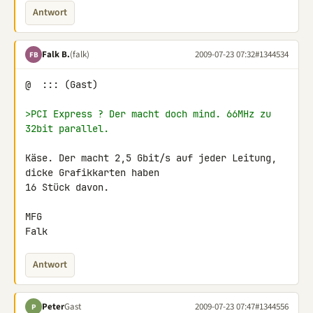
Antwort
Falk B.
(falk)
2009-07-23 07:32
#1344534
FB
@  ::: (Gast)

>PCI Express ? Der macht doch mind. 66MHz zu 
32bit parallel.
Käse. Der macht 2,5 Gbit/s auf jeder Leitung, 
dicke Grafikkarten haben 

16 Stück davon.

MFG

Falk
Antwort
Peter
Gast
2009-07-23 07:47
#1344556
P