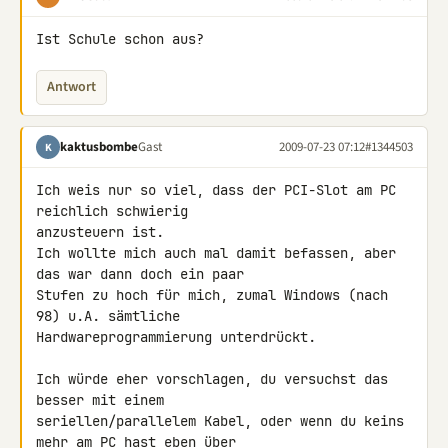
Ist Schule schon aus?
Antwort
kaktusbombe
Gast
2009-07-23 07:12
#1344503
K
Ich weis nur so viel, dass der PCI-Slot am PC 
reichlich schwierig 

anzusteuern ist.

Ich wollte mich auch mal damit befassen, aber 
das war dann doch ein paar 

Stufen zu hoch für mich, zumal Windows (nach 
98) u.A. sämtliche 

Hardwareprogrammierung unterdrückt.

Ich würde eher vorschlagen, du versuchst das 
besser mit einem 

seriellen/parallelem Kabel, oder wenn du keins 
mehr am PC hast eben über 
