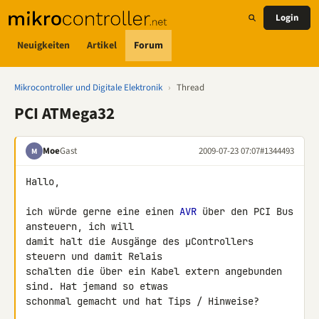
Login
Neuigkeiten
Artikel
Forum
Mikrocontroller und Digitale Elektronik
›
Thread
PCI ATMega32
Moe
Gast
2009-07-23 07:07
#1344493
M
Hallo,

ich würde gerne eine einen 
AVR
 über den PCI Bus 
ansteuern, ich will 

damit halt die Ausgänge des µControllers 
steuern und damit Relais 

schalten die über ein Kabel extern angebunden 
sind. Hat jemand so etwas 

schonmal gemacht und hat Tips / Hinweise?
