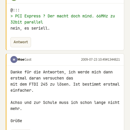
> PCI Express ? Der macht doch mind. 66MHz zu 
32bit parallel
nein, es seriell.
Antwort
Moe
Gast
2009-07-23 10:49
#1344821
M
Danke für die Antworten, ich werde mich dann 
erstmal daran versuchen das 

mit dem FTDI 245 zu lösen. Ist bestimmt erstmal 
einfacher.

Achso und zur Schule muss ich schon lange nicht 
mehr.

Grüße