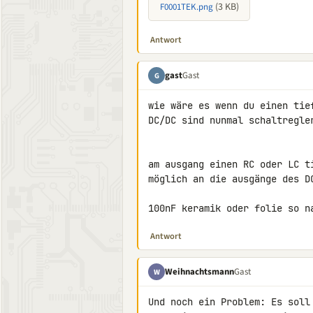
(3 KB)
F0001TEK.png
Antwort
gast
Gast
G
wie wäre es wenn du einen tie
DC/DC sind nunmal schaltregler
am ausgang einen RC oder LC t
möglich an die ausgänge des DC
100nF keramik oder folie so n
Antwort
Weihnachtsmann
Gast
W
Und noch ein Problem: Es soll