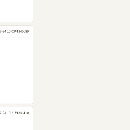
7-24 10:03
#1346089
7-24 10:21
#1346110