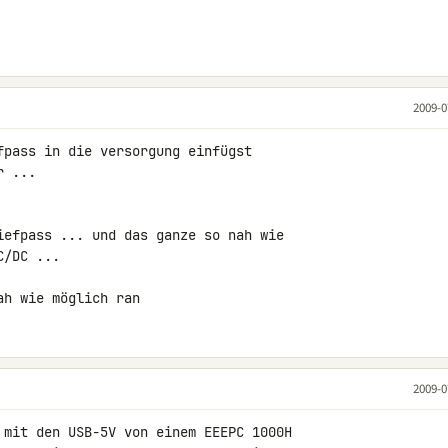
2009-0
fpass in die versorgung einfügst

 ...

iefpass ... und das ganze so nah wie 

/DC ...

ah wie möglich ran
2009-0
 mit den USB-5V von einem EEEPC 1000H 
