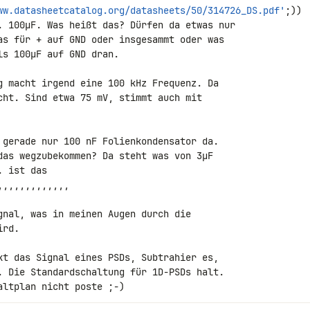
ww.datasheetcatalog.org/datasheets/50/314726_DS.pdf'
;)) 

. 100µF. Was heißt das? Dürfen da etwas nur 

as für + auf GND oder insgesammt oder was 

s 100µF auf GND dran.

g macht irgend eine 100 kHz Frequenz. Da 

cht. Sind etwa 75 mV, stimmt auch mit 

 gerade nur 100 nF Folienkondensator da. 

das wegzubekommen? Da steht was von 3µF 

 ist das 

,,,,,,,,,,,,

gnal, was in meinen Augen durch die 

rd.

kt das Signal eines PSDs, Subtrahier es, 

. Die Standardschaltung für 1D-PSDs halt. 

altplan nicht poste ;-)