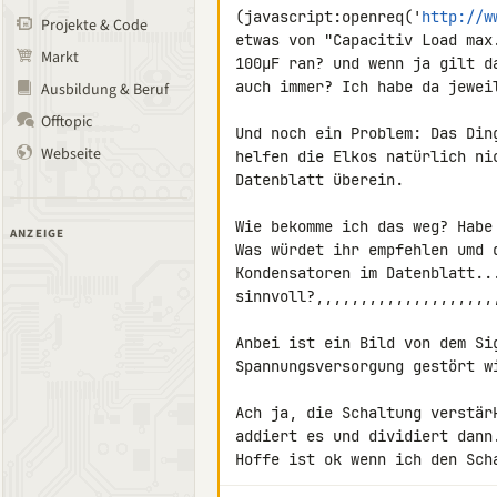
(javascript:openreq('
http://w
Projekte & Code
etwas von "Capacitiv Load max
Markt
100µF ran? und wenn ja gilt d
auch immer? Ich habe da jeweil
Ausbildung & Beruf
Offtopic
Und noch ein Problem: Das Din
Webseite
helfen die Elkos natürlich ni
Datenblatt überein.

Wie bekomme ich das weg? Habe
ANZEIGE
Was würdet ihr empfehlen umd 
Kondensatoren im Datenblatt...
sinnvoll?,,,,,,,,,,,,,,,,,,,,,
Anbei ist ein Bild von dem Si
Spannungsversorgung gestört wi
Ach ja, die Schaltung verstär
addiert es und dividiert dann
Hoffe ist ok wenn ich den Sch