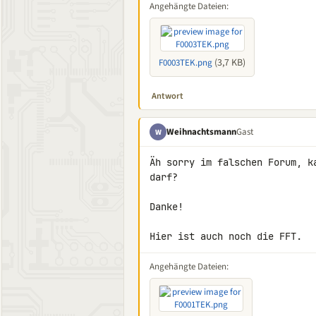
Angehängte Dateien:
(3,7 KB)
F0003TEK.png
Antwort
Weihnachtsmann
Gast
W
Äh sorry im falschen Forum, k
darf?

Danke!

Hier ist auch noch die FFT.
Angehängte Dateien: