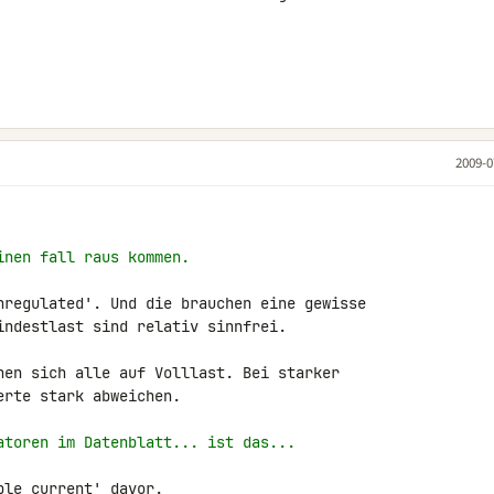
2009-0
inen fall raus kommen.
nregulated'. Und die brauchen eine gewisse 

indestlast sind relativ sinnfrei.

hen sich alle auf Volllast. Bei starker 

rte stark abweichen.

atoren im Datenblatt... ist das...
le current' davor.
