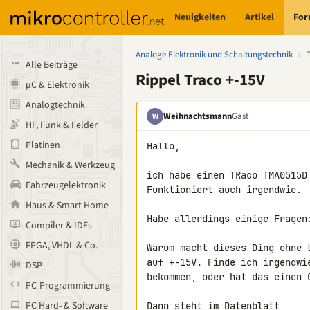
Neuigkeiten
Artikel
Fo
Analoge Elektronik und Schaltungstechnik
›
Alle Beiträge
Rippel Traco +-15V
µC & Elektronik
Analogtechnik
Weihnachtsmann
Gast
W
HF, Funk & Felder
Platinen
Hallo,

Mechanik & Werkzeug
ich habe einen TRaco TMA0515D
Fahrzeugelektronik
Funktioniert auch irgendwie.

Haus & Smart Home
Habe allerdings einige Fragen:
Compiler & IDEs
FPGA, VHDL & Co.
Warum macht dieses Ding ohne 
auf +-15V. Finde ich irgendwi
DSP
bekommen, oder hat das einen G
PC-Programmierung
PC Hard- & Software
Dann steht im Datenblatt 
