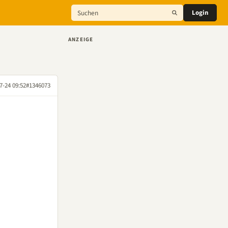
Login
ANZEIGE
7-24 09:52
#1346073