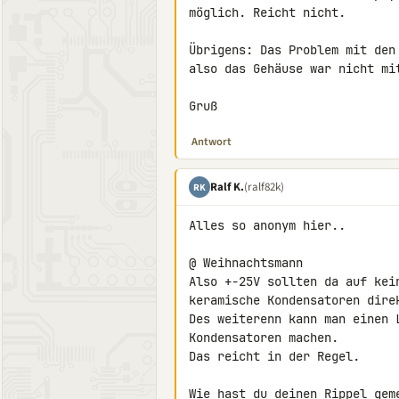
möglich. Reicht nicht.

Übrigens: Das Problem mit den
also das Gehäuse war nicht mit
Gruß
Antwort
Ralf K.
(ralf82k)
RK
Alles so anonym hier..

@ Weihnachtsmann

Also +-25V sollten da auf kei
keramische Kondensatoren dire
Des weiterenn kann man einen 
Kondensatoren machen.

Das reicht in der Regel.

Wie hast du deinen Rippel gem