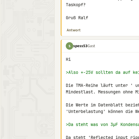
Taskopf?

Gruß Ralf
Antwort
spess53
Gast
S
Hi

>Also +-25V sollten da auf ke
Die TMA-Reihe läuft unter ' u
Mindestlast. Messungen ohne M
Die Werte im Datenblatt bezie
'Unterbelastung' können die We
>Da steht was von 3µF Kondens
Da steht 'Reflected input ripp