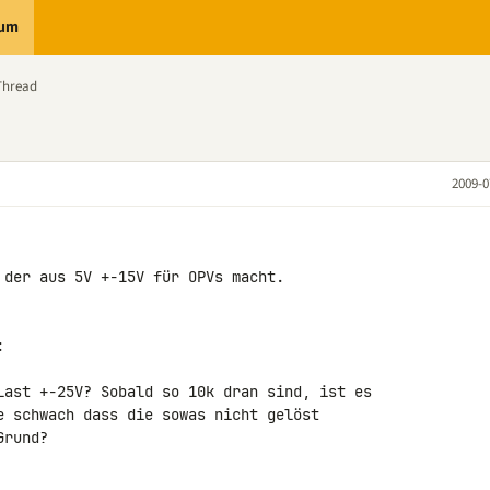
rum
Thread
2009-0
 der aus 5V +-15V für OPVs macht. 



Last +-25V? Sobald so 10k dran sind, ist es 

e schwach dass die sowas nicht gelöst 

rund?
