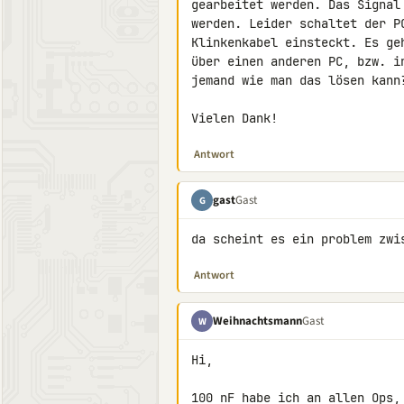
gearbeitet werden. Das Signal
werden. Leider schaltet der P
Klinkenkabel einsteckt. Es ge
über einen anderen PC, bzw. i
jemand wie man das lösen kann?
Vielen Dank!
Antwort
gast
Gast
G
da scheint es ein problem zwi
Antwort
Weihnachtsmann
Gast
W
Hi,

100 nF habe ich an allen Ops,