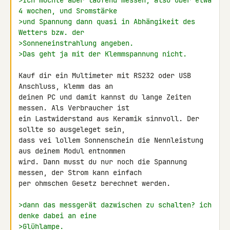
>Ich möchte aber laufend messen, also über etwa 
4 wochen, und Sromstärke
>und Spannung dann quasi in Abhängikeit des 
Wetters bzw. der
>Sonneneinstrahlung angeben.
>Das geht ja mit der Klemmspannung nicht.
Kauf dir ein Multimeter mit RS232 oder USB 
Anschluss, klemm das an 

deinen PC und damit kannst du lange Zeiten 
messen. Als Verbraucher ist 

ein Lastwiderstand aus Keramik sinnvoll. Der 
sollte so ausgeleget sein, 

dass vei lollem Sonnenschein die Nennleistung 
aus deinem Modul entnommen 

wird. Dann musst du nur noch die Spannung 
messen, der Strom kann einfach 

per ohmschen Gesetz berechnet werden.

>dann das messgerät dazwischen zu schalten? ich 
denke dabei an eine
>Glühlampe.