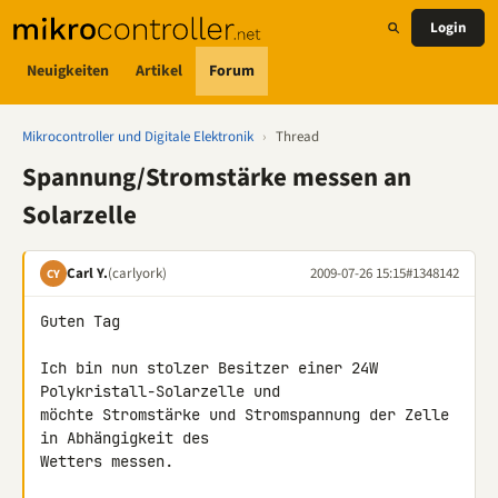
Login
Neuigkeiten
Artikel
Forum
Mikrocontroller und Digitale Elektronik
›
Thread
Spannung/Stromstärke messen an
Solarzelle
Carl Y.
(carlyork)
2009-07-26 15:15
#1348142
CY
Guten Tag

Ich bin nun stolzer Besitzer einer 24W 
Polykristall-Solarzelle und 

möchte Stromstärke und Stromspannung der Zelle 
in Abhängigkeit des 

Wetters messen.
