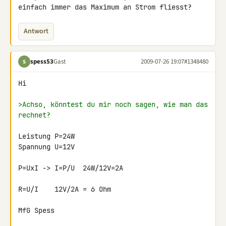
einfach immer das Maximum an Strom fliesst?
Antwort
spess53
Gast
2009-07-26 19:07
#1348480
S
Hi

>Achso, könntest du mir noch sagen, wie man das 
rechnet?
Leistung P=24W

Spannung U=12V

P=UxI -> I=P/U  24W/12V=2A

R=U/I    12V/2A = 6 Ohm

MfG Spess