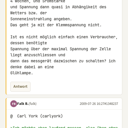
4 wochen, und Sromstärke 

und Spannung dann quasi in Abhängikeit des 
Wetters bzw. der 

Sonneneinstrahlung angeben.

Das geht ja mit der Klemmspannung nicht.

Ist es nicht möglich einfach einen Verbraucher, 
dessen benötigte 

Spannung über der maximal Spannung der Zelle 
liegt anzuschliessen und 

dann das messgerät dazwischen zu schalten? ich 
denke dabei an eine 

Glühlampe.
Antwort
Falk B.
(falk)
2009-07-26 16:27
#1348237
FB
@  Carl York (carlyork)
