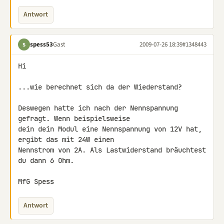
Antwort
spess53
Gast
2009-07-26 18:39
#1348443
S
Hi

...wie berechnet sich da der Wiederstand?

Deswegen hatte ich nach der Nennspannung 
gefragt. Wenn beispielsweise 

dein dein Modul eine Nennspannung von 12V hat, 
ergibt das mit 24W einen 

Nennstrom von 2A. Als Lastwiderstand bräuchtest 
du dann 6 Ohm.

MfG Spess
Antwort