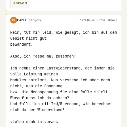
Antwort
Carl Y.
(carlyork)
2009-07-26 18:28
#1348423
CY
Nein, tut mir leid, wie gesagt, ich bin auf dem 
Gebiet nicht gut 

bewandert.

Also, ich fasse mal zusammen:

Ich nehme einen Lastwiederstand, der immer die 
volle Leistung meines 

Modules entnimmt. Nun verstehe ich aber noch 
nicht, was die Spannung 

bzw. die Nennspannung für eine Rolle spielt. 
Worauf muss ich da achten?

Und falls ich mit I=U/R rechne, wie berechnet 
sich da der Wiederstand?

vielen dank im voraus!