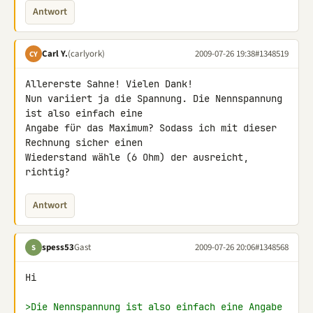
Antwort
Carl Y.
(carlyork)
2009-07-26 19:38
#1348519
CY
Allererste Sahne! Vielen Dank!

Nun variiert ja die Spannung. Die Nennspannung 
ist also einfach eine 

Angabe für das Maximum? Sodass ich mit dieser 
Rechnung sicher einen 

Wiederstand wähle (6 Ohm) der ausreicht, 
richtig?
Antwort
spess53
Gast
2009-07-26 20:06
#1348568
S
Hi

>Die Nennspannung ist also einfach eine Angabe 