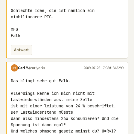
Schlechte Idee, die ist nämlich ein 
nichtlinearer PTC.

MFG

Falk
Antwort
Carl Y.
(carlyork)
2009-07-26 17:08
#1348299
CY
Das klingt sehr gut Falk.

Allerdings kenne ich mich nicht mit 
Lastwiederständen aus. meine Zelle 

ist mit einer leistung von 24 W beschriftet. 
Der Lastwiederstand müsste 

dann also mindestens 24W konsumieren? Und die 
Spannung ist dann egal?

Und welches ohmsche gesetz meinst du? U=R*I? 