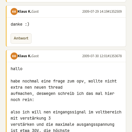
Klaus K.
Gast
2009-07-29 14:19
#1352509
KK
danke :)
Antwort
Klaus K.
Gast
2009-07-30 12:01
#1353678
KK
hallo

habe nochmal eine frage zum opv, wollte nicht 
extra nen neuen thread 

aufmachen, deswegen schreib ich das mal hier 
noch rein:

also ich will nen eingangssignal im voltbereich 
mit verstärkung 3 

verstärken und die maximale ausgangsspannung 
ist etwa 30V. die höchste 
