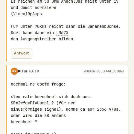
Es reichen am 50 Ohm Anschluss meist unter 1V 
und damit normalere 

(Video)OpAmps.

Für unter 70kHz reicht dann die Bananenbuchse. 
Dort kann dann ein 
LM675
den Ausgangstreiber bilden.
Antwort
Klaus K.
Gast
2009-07-30 13:44
#1353868
KK
nochmal ne doofe frage:

slew rate berechnet sich doch aus: 
SR=2*fg*PI*Uampl ? (für nen 

sinusförmiges signal). komme da auf 2356 V/us. 
oder wird die SR anders 

berechnet ?
