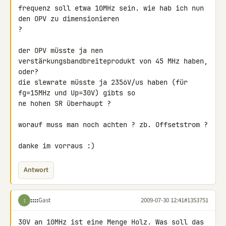
frequenz soll etwa 10MHz sein. wie hab ich nun 
den OPV zu dimensionieren 

?

der OPV müsste ja nen 
verstärkungsbandbreiteprodukt von 45 MHz haben, 

oder?

die slewrate müsste ja 2356V/us haben (für 
fg=15MHz und Up=30V) gibts so 

ne hohen SR überhaupt ?

worauf muss man noch achten ? zb. Offsetstrom ?

danke im vorraus :)
Antwort
::::
Gast
2009-07-30 12:41
#1353751
:
30V an 10MHz ist eine Menge Holz. Was soll das 