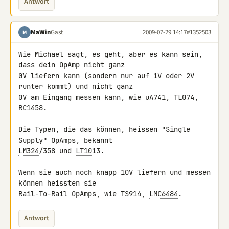
Antwort
MaWin
Gast
2009-07-29 14:17
#1352503
M
Wie Michael sagt, es geht, aber es kann sein, 
dass dein OpAmp nicht ganz 

0V liefern kann (sondern nur auf 1V oder 2V 
runter kommt) und nicht ganz 

0V am Eingang messen kann, wie uA741, 
TL074
, 
RC1458.

Die Typen, die das können, heissen "Single 
LM324
/358 und 
LT1013
.

Wenn sie auch noch knapp 10V liefern und messen 
können heissten sie 

Rail-To-Rail OpAmps, wie TS914, 
LMC6484
.
Antwort