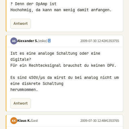
? Denn der OpAmp ist 

Hochohmig, da kann man wenig damit anfangen.
Antwort
Alexander S.
(esko)
2009-07-30 12:42
#1353755
AS
Ist es eine analoge Schaltung oder eine 
digitale?

Für ein Rechtecksignal brauchst du keinen OPV.

Es sind 450V/µs da wirst du bei analog nicht um 
eine diskrete Schaltung 

herumkommen.
Antwort
Klaus K.
Gast
2009-07-30 12:48
#1353765
KK