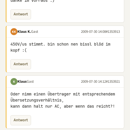
danke im vorraus :)
Antwort
Klaus K.
Gast
2009-07-30 14:08
#1353913
KK
450V/us stimmt. bin schon nen bissl blöd im 
kopf :(
Antwort
Klaus
Gast
2009-07-30 14:12
#1353921
K
Oder nimm einen Übertrager mit entsprechendem 
Übersetzungsverhältnis, 

kann dann halt nur AC, aber wenn das reicht?!
Antwort