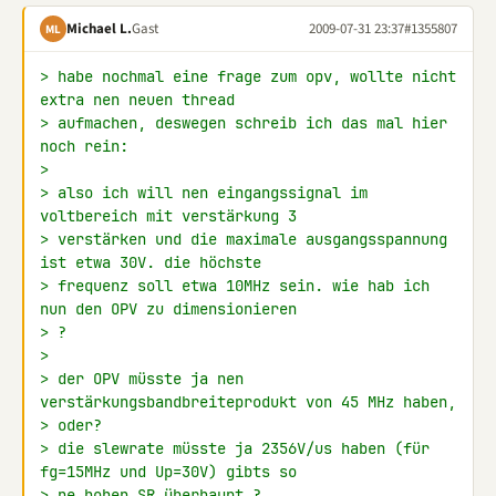
Michael L.
Gast
2009-07-31 23:37
#1355807
ML
> habe nochmal eine frage zum opv, wollte nicht 
extra nen neuen thread
> aufmachen, deswegen schreib ich das mal hier 
noch rein:
>
> also ich will nen eingangssignal im 
voltbereich mit verstärkung 3
> verstärken und die maximale ausgangsspannung 
ist etwa 30V. die höchste
> frequenz soll etwa 10MHz sein. wie hab ich 
nun den OPV zu dimensionieren
> ?
>
> der OPV müsste ja nen 
verstärkungsbandbreiteprodukt von 45 MHz haben,
> oder?
> die slewrate müsste ja 2356V/us haben (für 
fg=15MHz und Up=30V) gibts so
> ne hohen SR überhaupt ?