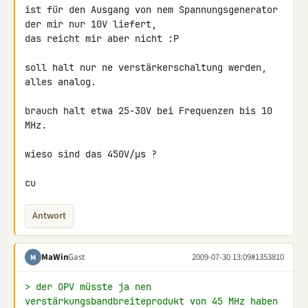
ist für den Ausgang von nem Spannungsgenerator 
der mir nur 10V liefert, 

das reicht mir aber nicht :P

soll halt nur ne verstärkerschaltung werden, 
alles analog.

brauch halt etwa 25-30V bei Frequenzen bis 10 
MHz.

wieso sind das 450V/µs ?

cu
Antwort
MaWin
Gast
2009-07-30 13:09
#1353810
M
> der OPV müsste ja nen 
verstärkungsbandbreiteprodukt von 45 MHz haben