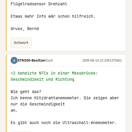
Flügelradsensor Drehzahl

Etwas mehr Info wär schon hilfreich.

Gruss, Bernd
Antwort
STK500-Besitzer
Gast
2009-08-14 22:32
#1375061
S
>2 beheizte NTCs in einer Messbrücke: 
Geschwindikeit und Richtung
Wie geht das?

Ich kenne Hitzdrahtanemometer. Die zeigen aber 
nur die Geschwindigkeit 

an.

Es gibt auch noch die Ultraschall-Anemometer.