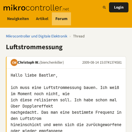
Login
Neuigkeiten
Artikel
Forum
Mikrocontroller und Digitale Elektronik
›
Thread
Luftstrommessung
Christoph W.
(bienchenkiller)
2009-08-14 15:07
#1374581
CW
Hallo liebe Bastler,

ich muss eine Luftstrommessung bauen. Ich weiß 
im Moment noch nicht, wie 

ich diese relisieren soll. Ich habe schon mal 
über Dopplereffekt 

nachgedacht. Das man eine bestimmte Frequenz in 
den Luftstrom 

hineinschickt und wenn sich die zurückgeworfene 
oder wieder empfangene 
