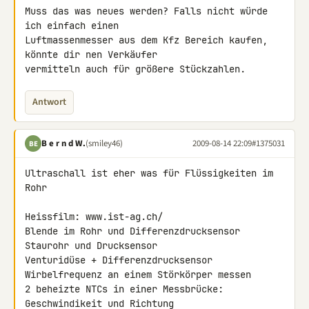
Muss das was neues werden? Falls nicht würde 
ich einfach einen 

Luftmassenmesser aus dem Kfz Bereich kaufen, 
könnte dir nen Verkäufer 

vermitteln auch für größere Stückzahlen.
Antwort
B e r n d W.
(smiley46)
2009-08-14 22:09
#1375031
BE
Ultraschall ist eher was für Flüssigkeiten im 
Rohr

Heissfilm: www.ist-ag.ch/

Blende im Rohr und Differenzdrucksensor

Staurohr und Drucksensor

Venturidüse + Differenzdrucksensor

Wirbelfrequenz an einem Störkörper messen

2 beheizte NTCs in einer Messbrücke: 
Geschwindikeit und Richtung
