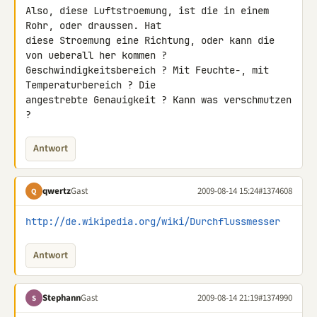
Also, diese Luftstroemung, ist die in einem 
Rohr, oder draussen. Hat 

diese Stroemung eine Richtung, oder kann die 
von ueberall her kommen ? 

Geschwindigkeitsbereich ? Mit Feuchte-, mit 
Temperaturbereich ? Die 

angestrebte Genauigkeit ? Kann was verschmutzen 
?
Antwort
qwertz
Gast
2009-08-14 15:24
#1374608
Q
http://de.wikipedia.org/wiki/Durchflussmesser
Antwort
Stephann
Gast
2009-08-14 21:19
#1374990
S