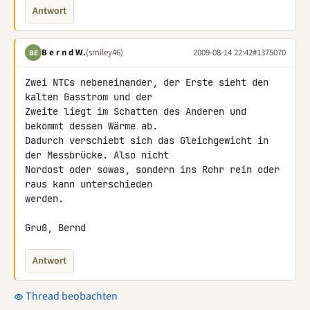
Antwort
B e r n d W.
(smiley46)
2009-08-14 22:42
#1375070
BE
Zwei NTCs nebeneinander, der Erste sieht den 
kalten Gasstrom und der 

Zweite liegt im Schatten des Anderen und 
bekommt dessen Wärme ab. 

Dadurch verschiebt sich das Gleichgewicht in 
der Messbrücke. Also nicht 

Nordost oder sowas, sondern ins Rohr rein oder 
raus kann unterschieden 

werden.

Gruß, Bernd
Antwort
Thread beobachten