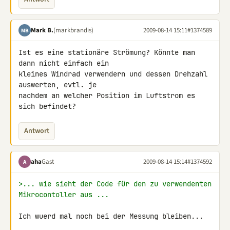
Mark B.
(markbrandis)
2009-08-14 15:11
#1374589
MB
Ist es eine stationäre Strömung? Könnte man 
dann nicht einfach ein 

kleines Windrad verwendern und dessen Drehzahl 
auswerten, evtl. je 

nachdem an welcher Position im Luftstrom es 
sich befindet?
Antwort
aha
Gast
2009-08-14 15:14
#1374592
A
>... wie sieht der Code für den zu verwendenten 
Mikrocontoller aus ...
Ich wuerd mal noch bei der Messung bleiben...
