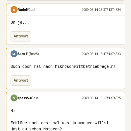
Rudolf
Gast
2009-08-14 18:37
#1374824
R
Oh je...
Antwort
Sam F.
(fm85)
2009-08-14 18:47
#1374833
SF
Such doch mal nach Mikroschrittbetriebregeln!
Antwort
spess53
Gast
2009-08-14 19:17
#1374875
S
Hi

Erkläre doch erst mal was du machen willst. 
Hast du schon Motoren?
