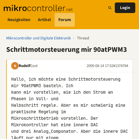
Login
Neuigkeiten
Artikel
Forum
Mikrocontroller und Digitale Elektronik
›
Thread
Schrittmotorsteuerung mir 90atPWM3
Rudolf
Gast
2009-08-14 17:52
#1374784
R
Hallo, ich möchte eine Schrittmotorsteuerung 
mir 90atPWM3 basteln. Ich 

kann mir vorstellen, wie ich den Strom an 
Phasen in Voll- und 

Halbschritt regele. Aber es mir schwierig eine 
praktische Regelung im 

Mikroschrittbetrieb vorstellen. Der 
Mikrokontroller hat eine innere DAC 

und drei Analog_Componator. Aber die innere DAC 
läuft nur mit einem 
