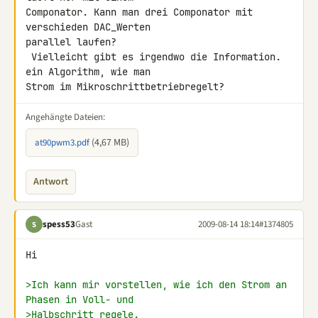
Componator. Kann man drei Componator mit 
verschieden DAC_Werten 

parallel laufen?

 Vielleicht gibt es irgendwo die Information. 
ein Algorithm, wie man 

Strom im Mikroschrittbetriebregelt?
Angehängte Dateien:
(4,67 MB)
at90pwm3.pdf
Antwort
spess53
Gast
2009-08-14 18:14
#1374805
S
Hi

>Ich kann mir vorstellen, wie ich den Strom an 
Phasen in Voll- und
>Halbschritt regele.