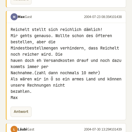
Max
Gast
2004-07-23 08:35
#101438
M
Reichelt stellt sich reichlich dämlich!

Mir gehts genauso. Wollte schon des öfteren 
bestellen, aber die

Mindestbestellmengen verhindern, dass Reichelt 
noch reicher wird. Die

hauen doch eh Versandkosten drauf und noch dazu 
kommts immer per

Nachnahme.(zahl dann nochmals 10 mehr)

Als wären wir in Ö so ein armes Land und können 
unsere Rechnungen nicht

bezahlen.

Max
Antwort
Läubi
Gast
2004-07-30 13:29
#101439
L