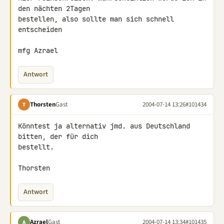
den nächten 2Tagen

bestellen, also sollte man sich schnell 
entscheiden

mfg Azrael
Antwort
Thorsten
Gast
2004-07-14 13:26
#101434
T
Könntest ja alternativ jmd. aus Deutschland 
bitten, der für dich

bestellt.

Thorsten
Antwort
Azrael
Gast
2004-07-14 13:34
#101435
A