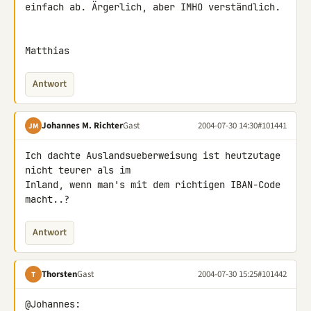
einfach ab. Ärgerlich, aber IMHO verständlich.

Matthias
Antwort
Johannes M. Richter
Gast
2004-07-30 14:30
#101441
JM
Ich dachte Auslandsueberweisung ist heutzutage 
nicht teurer als im

Inland, wenn man's mit dem richtigen IBAN-Code 
macht..?
Antwort
Thorsten
Gast
2004-07-30 15:25
#101442
T
@Johannes:
