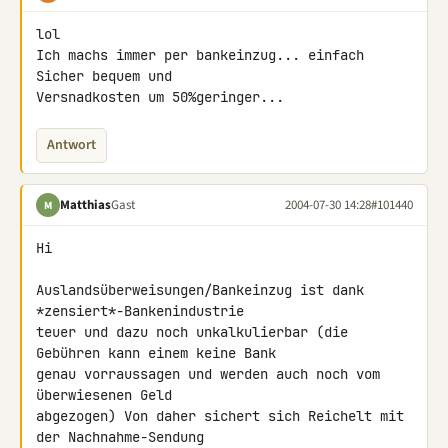
lol

Ich machs immer per bankeinzug... einfach 
Sicher bequem und

Versnadkosten um 50%geringer...
Antwort
Matthias
Gast
2004-07-30 14:28
#101440
M
Hi

Auslandsüberweisungen/Bankeinzug ist dank 
*zensiert*-Bankenindustrie

teuer und dazu noch unkalkulierbar (die 
Gebühren kann einem keine Bank

genau vorraussagen und werden auch noch vom 
überwiesenen Geld

abgezogen) Von daher sichert sich Reichelt mit 
der Nachnahme-Sendung
