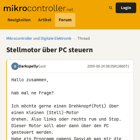
Login
Neuigkeiten
Artikel
Forum
Mikrocontroller und Digitale Elektronik
›
Thread
Stellmotor über PC steuern
Darkspelly
Gast
2009-08-24 08:05
#1386071
D
Hallo zusammen,

hab mal ne Frage?

Ich möchte gerne einen Drehknopf(Poti) über 
einen kleinen (Stell)-Motor 

drehen. Also links oder rechts rum und Stop.

Dieser Motor soll aber dann über den PC 
gesteuert werden.

Habe ein Programm namens DasyLab was mir die 