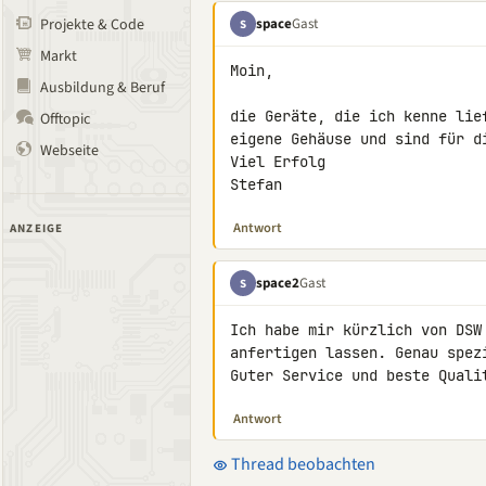
space
Gast
Projekte & Code
S
Markt
Moin,

Ausbildung & Beruf
die Geräte, die ich kenne lie
Offtopic
eigene Gehäuse und sind für d
Webseite
Viel Erfolg

Stefan
Antwort
ANZEIGE
space2
Gast
S
Ich habe mir kürzlich von DSW
anfertigen lassen. Genau spez
Guter Service und beste Quali
Antwort
Thread beobachten