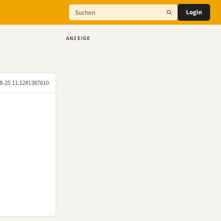
Login
ANZEIGE
8-25 11:12
#1387610