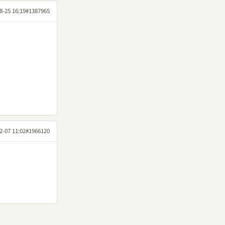
8-25 16:19
#1387965
2-07 11:02
#1966120