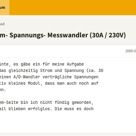
rum
ead
m- Spannungs- Messwandler (30A / 230V)
2009-0
inte, es gäbe ein für meine Aufgabe 

das gleichzeitig Strom und Spannung (ca. 30 

einen A/D-Wandler verträgliche Spannungen 

tiv kleines Modul, dass man auch noch auf 

n.

em-Seite bin ich nicht fündig geworden, 

ail blieben erfolglos. Die muss es doch 
