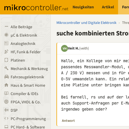
Neuigkeiten
Artikel
Fo
Mikrocontroller und Digitale Elektronik
›
Thr
Alle Beiträge
suche kombinierten Stro
µC & Elektronik
Analogtechnik
Veit H.
(veith)
VH
HF, Funk & Felder
Platinen
Hallo, ein Kollege von mir me
passendes Messwandler-Modul, 
Mechanik & Werkzeug
A / 230 V) messen und in für 
Fahrzeugelektronik
0-5V umwandeln kann. Ein rela
eine Platine unter bringen kan
Haus & Smart Home
Compiler & IDEs
Bei farnell, rs und auf der l
FPGA, VHDL & Co.
auch Support-Anfragen per E-M
irgendwo geben oder?
DSP
PC-Programmierung
Antwort
PC Hard- & Software