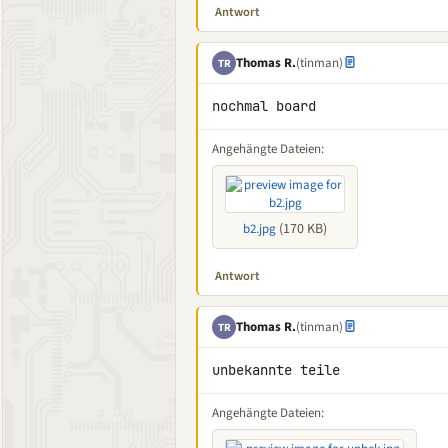
Antwort
Thomas R.
(tinman)
TR
nochmal board
Angehängte Dateien:
(170 KB)
b2.jpg
Antwort
Thomas R.
(tinman)
TR
unbekannte teile
Angehängte Dateien: