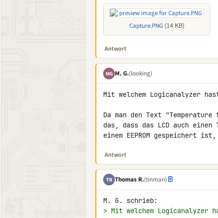
(14 KB)
Capture.PNG
Antwort
M. G.
(looking)
MG
Mit welchem Logicanalyzer hast
Da man den Text "Temperature 
das, dass das LCD auch einen 
einem EEPROM gespeichert ist,
Antwort
Thomas R.
(tinman)
TR
> Mit welchem Logicanalyzer h