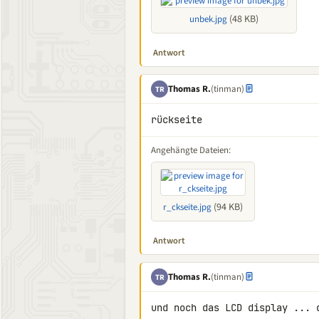
(48 KB)
unbek.jpg
Antwort
Thomas R.
(tinman)
TR
rückseite
Angehängte Dateien:
(94 KB)
r_ckseite.jpg
Antwort
Thomas R.
(tinman)
TR
und noch das LCD display ... 