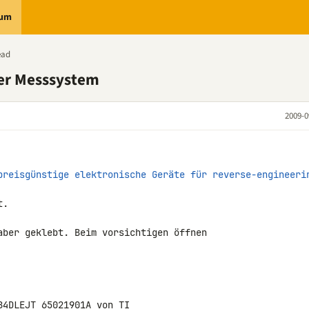
rum
ead
ker Messsystem
2009-0
preisgünstige elektronische Geräte für reverse-engineeri
.

aber geklebt. Beim vorsichtigen öffnen 
