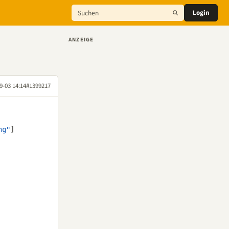
Login
ANZEIGE
9-03 14:14
#1399217
ng"
]
