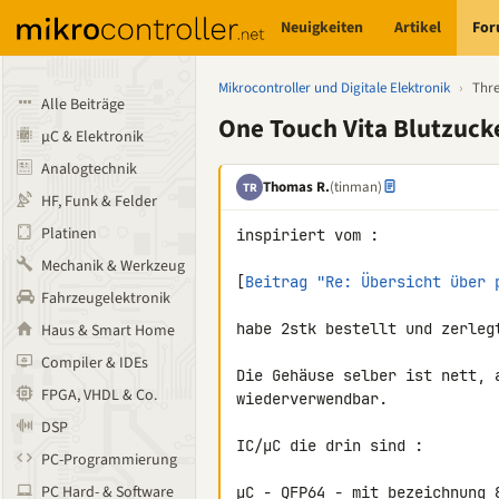
Neuigkeiten
Artikel
Fo
Mikrocontroller und Digitale Elektronik
›
Thr
Alle Beiträge
One Touch Vita Blutzuc
µC & Elektronik
Analogtechnik
Thomas R.
(tinman)
TR
HF, Funk & Felder
Platinen
inspiriert vom :

Mechanik & Werkzeug
[
Beitrag "Re: Übersicht über 
Fahrzeugelektronik
habe 2stk bestellt und zerlegt
Haus & Smart Home
Compiler & IDEs
Die Gehäuse selber ist nett, 
FPGA, VHDL & Co.
wiederverwendbar.

DSP
IC/µC die drin sind :

PC-Programmierung
PC Hard- & Software