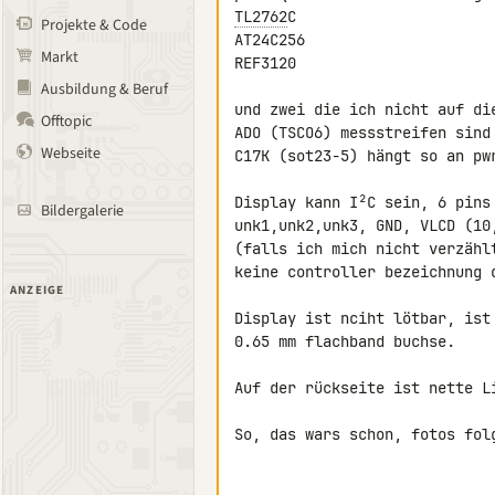
TL2762
C

Projekte & Code
AT24C256

Markt
REF3120

Ausbildung & Beruf
und zwei die ich nicht auf die
Offtopic
ADO (TSCO6) messstreifen sind 
Webseite
C17K (sot23-5) hängt so an pw
Display kann I²C sein, 6 pins
Bildergalerie
unk1,unk2,unk3, GND, VLCD (10
(falls ich mich nicht verzähl
keine controller bezeichnung d
ANZEIGE
Display ist nciht lötbar, ist
0.65 mm flachband buchse.

Auf der rückseite ist nette Li
So, das wars schon, fotos folg