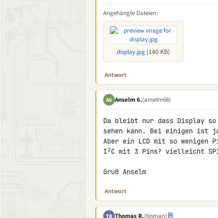
Angehängte Dateien:
(140 KB)
display.jpg
Antwort
Anselm 6.
(anselm68)
A6
Da bleibt nur dass Display so
sehen kann. Bei einigen ist ja
Aber ein LCD mit so wenigen P
I²C mit 3 Pins? vielleicht SPI
Gruß Anselm
Antwort
Thomas R.
(tinman)
TR