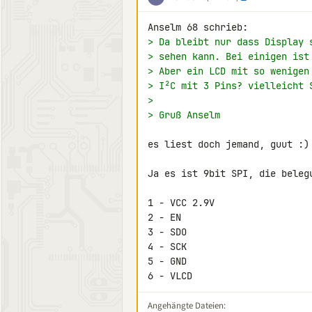
> Da bleibt nur dass Display 
> sehen kann. Bei einigen ist
> Aber ein LCD mit so wenigen
> I²C mit 3 Pins? vielleicht 
>
> Gruß Anselm
es liest doch jemand, guut :)

Ja es ist 9bit SPI, die belegu
1 - VCC 2.9V

2 - EN

3 - SDO

4 - SCK

5 - GND

6 - VLCD
Angehängte Dateien: