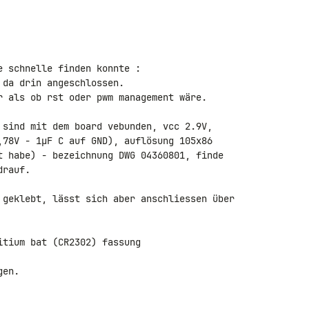
 schnelle finden konnte :

da drin angeschlossen.

r als ob rst oder pwm management wäre.

 sind mit dem board vebunden, vcc 2.9V, 

,78V - 1µF C auf GND), auflösung 105x86 

t habe) - bezeichnung DWG 04360801, finde 

rauf.

 geklebt, lässt sich aber anschliessen über 

tium bat (CR2302) fassung

en.
