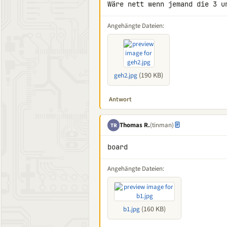
Wäre nett wenn jemand die 3 u
Angehängte Dateien:
(190 KB)
geh2.jpg
Antwort
Thomas R.
(tinman)
TR
board
Angehängte Dateien:
(160 KB)
b1.jpg