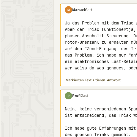
Manuel
Gast
M
Ja das Problem mit dem Triac 
Aber der Triac funktionertja,
phasen-Anschnitt-Steuerung. D
Motor-Drehzahl zu erhalten mü
auf den "Zünd-Eingang" des Tr
das Problem. ich habe nur "an
ein elektronisches Last-Relais
wer weiss da was genaues, ode
Markierten Text zitieren
Antwort
Profi
Gast
P
Nein, keine verschiedenen Spa
ist entscheidend, das Triak wi
Ich habe gute Erfahrungen mit
des grossen Triaks gemacht.
