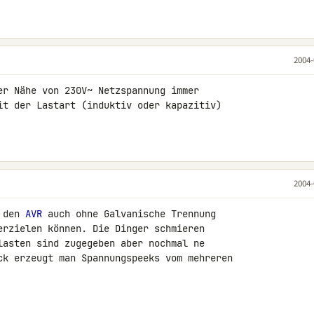
2004-
er Nähe von 230V~ Netzspannung immer

it der Lastart (induktiv oder kapazitiv)

2004-
 den 
AVR
 auch ohne Galvanische Trennung

erzielen können. Die Dinger schmieren

lasten sind zugegeben aber nochmal ne

ck erzeugt man Spannungspeeks vom mehreren
