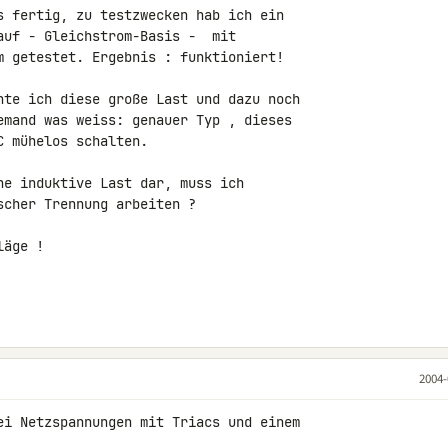
s fertig, zu testzwecken hab ich ein

uf - Gleichstrom-Basis -  mit

m getestet. Ergebnis : funktioniert!

nte ich diese große Last und dazu noch

emand was weiss: genauer Typ , dieses

 mühelos schalten.

ne induktive Last dar, muss ich

cher Trennung arbeiten ?

äge !

2004-
ei Netzspannungen mit Triacs und einem
