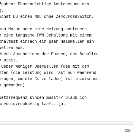
fgaben: Phasenrichtige Ansteuerung des

.

uchst Du einen MOC ohne ZeroCrossSwitch.

nen Motor oder eine Heizung ansteuern

h eine langsame PWM-Schaltung mit einem

chaltest einfach ein paar Halbwellen ein

ellen aus.

durch Anschneiden der Phasen, das Schalten

 statt.

 ueber weniger Oberwellen (das mit dem

hten (die Leistung wird fast nur waehrend

ezogen, um die Cs zu laden) ist inzwischen

 geworden).

Netzfrequenz syncen musst?? Glaub ich

unruhig/ruckartig laeft: ja.
2004-