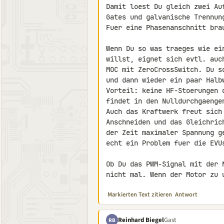
Damit loest Du gleich zwei Au
Gates und galvanische Trennung
Fuer eine Phasenanschnitt bra
Wenn Du so was traeges wie ei
willst, eignet sich evtl. auc
MOC mit ZeroCrossSwitch. Du s
und dann wieder ein paar Halbw
Vorteil: keine HF-Stoerungen 
findet in den Nulldurchgaengen
Auch das Kraftwerk freut sich
Anschneiden und das Gleichric
der Zeit maximaler Spannung g
echt ein Problem fuer die EVUs
Ob Du das PWM-Signal mit der 
nicht mal. Wenn der Motor zu 
Markierten Text zitieren
Antwort
Reinhard Biegel
Gast
RB