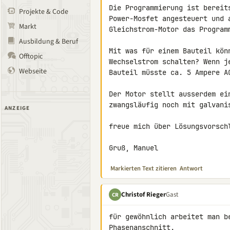
Die Programmierung ist bereit
Projekte & Code
Power-Mosfet angesteuert und a
Markt
Gleichstrom-Motor das Program
Ausbildung & Beruf
Mit was für einem Bauteil kön
Offtopic
Wechselstrom schalten? Wenn j
Webseite
Bauteil müsste ca. 5 Ampere AC
Der Motor stellt ausserdem ei
zwangsläufig noch mit galvanis
ANZEIGE
freue mich über Lösungsvorschl
Gruß, Manuel
Markierten Text zitieren
Antwort
Christof Rieger
Gast
CR
für gewöhnlich arbeitet man b
Phasenanschnitt.