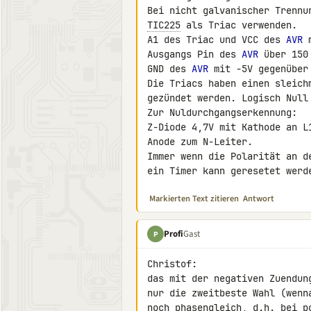
TIC225
 als Triac verwenden.

A1 des Triac und VCC des 
AVR
 
Ausgangs Pin des 
AVR
 über 150
GND des 
AVR
 mit -5V gegenüber 
Die Triacs haben einen sleich
gezündet werden. Logisch Null 
Zur Nuldurchgangserkennung:

Z-Diode 4,7V mit Kathode an L
Anode zum N-Leiter.

Immer wenn die Polarität an d
ein Timer kann geresetet werd
Markierten Text zitieren
Antwort
Profi
Gast
P
Christof:

das mit der negativen Zuendun
nur die zweitbeste Wahl (wenn
noch phasengleich, d.h. bei p