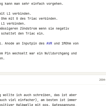
mit L1 verbinden.

 Ohm mit G des Triac verbinden.

L1 verbinden.

mässigeren Zündstrom wenn sie negativ

schaltet den Triac ein.

1. Anode an Inputpin des 
AVR
 und 1MOhm von

em Pin wechselt war ein Nulldurchgang und

en.
2004-
g wollte ich auch schreiben, das ist aber

auch viel einfacher), am besten ist immer

ositiver Halbwelle mit pos. Gatespannung,
