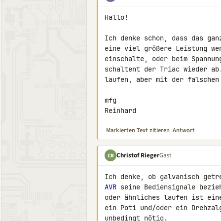
Hallo!

Ich denke schon, dass das gan
eine viel größere Leistung we
einschalte, oder beim Spannun
schaltent der Triac wieder ab
laufen, aber mit der falschen 
mfg

Reinhard
Markierten Text zitieren
Antwort
Christof Rieger
Gast
CR
AVR
 seine Bediensignale bezie
oder ähnliches laufen ist ein
ein Poti und/oder ein Drehzal
unbedingt nötig.
