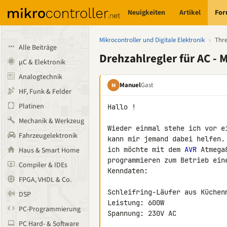
Neuigkeiten
Artikel
Fo
Mikrocontroller und Digitale Elektronik
›
Thr
Alle Beiträge
Drehzahlregler für AC - 
µC & Elektronik
Analogtechnik
Manuel
Gast
M
HF, Funk & Felder
Platinen
Hallo !

Mechanik & Werkzeug
Wieder einmal stehe ich vor e
Fahrzeugelektronik
kann mir jemand dabei helfen.

ich möchte mit dem 
AVR
 Atmega
Haus & Smart Home
programmieren zum Betrieb ein
Compiler & IDEs
Kenndaten:

FPGA, VHDL & Co.
Schleifring-Läufer aus Küchenm
DSP
Leistung: 600W

PC-Programmierung
Spannung: 230V AC

PC Hard- & Software