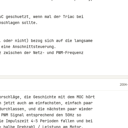
uC geschuetzt, wenn mal der Triac bei

schlagen sollte.

. oder nicht) bezog sich auf die langsame

eine Anschnittsteuerung.

z zwischen der Netz- und PWM-Frequenz

2004-
orschläge, die Geschichte mit dem MOC hört

h jetzt auch am einfachsten, einfach paar

durchlassen, und die nächsten paar wieder

 PWM Signal entsprechend den 50Hz so

ie Impulszeit 4-5 Perioden fallen und bei

= halbe Drehzahl / Leistung am Motor.
