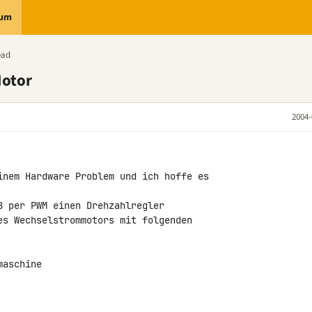
rum
ead
Motor
2004-
inem Hardware Problem und ich hoffe es

8 per PWM einen Drehzahlregler

es Wechselstrommotors mit folgenden

aschine
