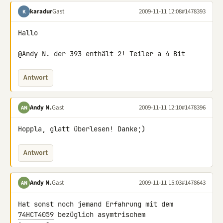
karadur
Gast
2009-11-11 12:08
#1478393
K
Hallo

@Andy N. der 393 enthält 2! Teiler a 4 Bit
Antwort
Andy N.
Gast
2009-11-11 12:10
#1478396
AN
Hoppla, glatt überlesen! Danke;)
Antwort
Andy N.
Gast
2009-11-11 15:03
#1478643
AN
Hat sonst noch jemand Erfahrung mit dem 
74HCT4059
 bezüglich asymtrischem 
