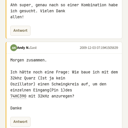
Ahh super, genau nach so einer Kombination habe 
ich gesucht. Vielen Dank 

allen!
Antwort
Andy N.
Gast
2009-12-03 07:19
#1505639
AN
Morgen zusammen.

Ich hätte noch eine Frage: Wie baue ich mit dem 
32khz Quarz (Ist ja kein 

Oszillator) einen Schwingkreis auf, um den 
74HC390
 mit 32kHz anzuregen?

Danke
Antwort