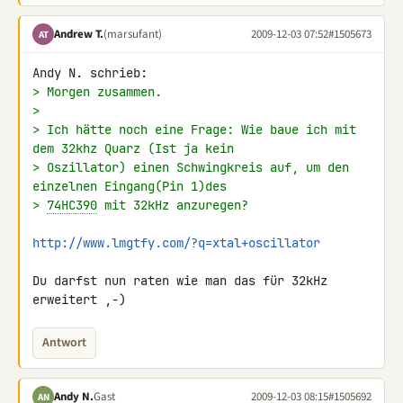
Andrew T.
(marsufant)
2009-12-03 07:52
#1505673
AT
> Morgen zusammen.
>
> Ich hätte noch eine Frage: Wie baue ich mit 
dem 32khz Quarz (Ist ja kein
> Oszillator) einen Schwingkreis auf, um den 
einzelnen Eingang(Pin 1)des
> 
74HC390
 mit 32kHz anzuregen?
http://www.lmgtfy.com/?q=xtal+oscillator
Du darfst nun raten wie man das für 32kHz 
erweitert ,-)
Antwort
Andy N.
Gast
2009-12-03 08:15
#1505692
AN