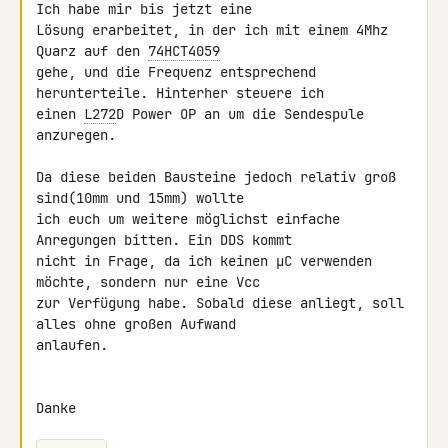
Ich habe mir bis jetzt eine 

Lösung erarbeitet, in der ich mit einem 4Mhz 
Quarz auf den 
74HCT4059
gehe, und die Frequenz entsprechend 
herunterteile. Hinterher steuere ich 

einen 
L272
D Power OP an um die Sendespule 
anzuregen.

Da diese beiden Bausteine jedoch relativ groß 
sind(10mm und 15mm) wollte 

ich euch um weitere möglichst einfache 
Anregungen bitten. Ein DDS kommt 

nicht in Frage, da ich keinen µC verwenden 
möchte, sondern nur eine Vcc 

zur Verfügung habe. Sobald diese anliegt, soll 
alles ohne großen Aufwand 

anlaufen.

Danke