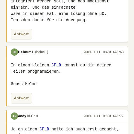
integriert werden soll, und das möglichst 
einfach. Und das einfachste 

wäre in diesem Fall eine Lösung ohne µC.

Trotzdem danke für die Anregung.
Antwort
Helmut L.
(helmi1)
2009-11-11 10:48
#1478263
HL
In einem kleinen 
CPLD
 kannst du dir deinen 
Teiler programmieren.

Gruss Helmi
Antwort
Andy N.
Gast
2009-11-11 10:56
#1478277
AN
Ja an einen 
CPLD
 hatte ich auch erst gedacht, 