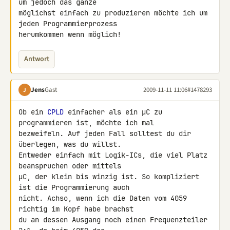
um jedoch das ganze 

möglichst einfach zu produzieren möchte ich um 
jeden Programmierprozess 

herumkommen wenn möglich!
Antwort
Jens
Gast
2009-11-11 11:06
#1478293
J
Ob ein 
CPLD
 einfacher als ein µC zu 
programmieren ist, möchte ich mal 

bezweifeln. Auf jeden Fall solltest du dir 
überlegen, was du willst. 

Entweder einfach mit Logik-ICs, die viel Platz 
beanspruchen oder mittels 

µC, der klein bis winzig ist. So kompliziert 
ist die Programmierung auch 

nicht. Achso, wenn ich die Daten vom 4059 
richtig im Kopf habe brachst 

du an dessen Ausgang noch einen Frequenzteiler 