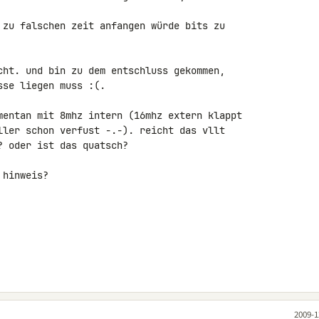
 zu falschen zeit anfangen würde bits zu 

cht. und bin zu dem entschluss gekommen, 

se liegen muss :(.

mentan mit 8mhz intern (16mhz extern klappt 

ller schon verfust -.-). reicht das vllt 

 oder ist das quatsch?

hinweis?

2009-1