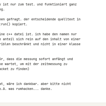
y ist nur zum test. und funktioniert ganz 

g.

een gefragt. der entscheidende quelltext in 

run() kopiert.

ine c++ datei ist. ich habe den namen nur 

e anteil sich rein auf den inhalt von einer 

riblen beschränkt und nicht in einer klasse 

ür, dass die messung sofort anfängt und 

ke wartet, um mit der zeitmessung zu 

cket zu finden)

at, wäre ich dankbar. aber bitte nicht 

o.ä. was rumhacken... danke.