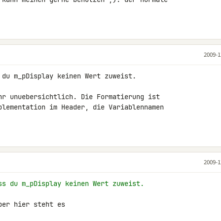
2009-1
 du m_pDisplay keinen Wert zuweist.

hr unuebersichtlich. Die Formatierung ist 

plementation im Header, die Variablennamen 

2009-1
ss du m_pDisplay keinen Wert zuweist.
er hier steht es
