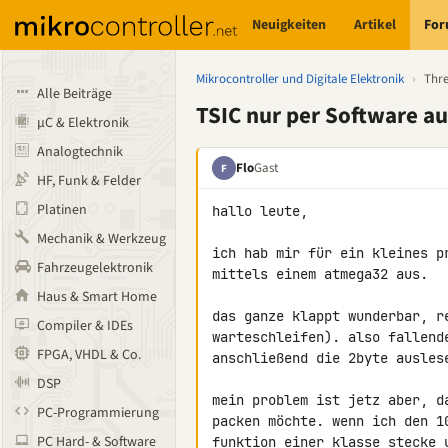
Neuigkeiten
Artikel
Fo
Mikrocontroller und Digitale Elektronik
›
Thr
Alle Beiträge
TSIC nur per Software au
µC & Elektronik
Analogtechnik
Flo
Gast
F
HF, Funk & Felder
Platinen
hallo leute,

Mechanik & Werkzeug
ich hab mir für ein kleines p
Fahrzeugelektronik
mittels einem atmega32 aus.

Haus & Smart Home
das ganze klappt wunderbar, r
Compiler & IDEs
warteschleifen). also fallend
FPGA, VHDL & Co.
anschließend die 2byte auslese
DSP
mein problem ist jetz aber, d
PC-Programmierung
packen möchte. wenn ich den 1
PC Hard- & Software
funktion einer klasse stecke 