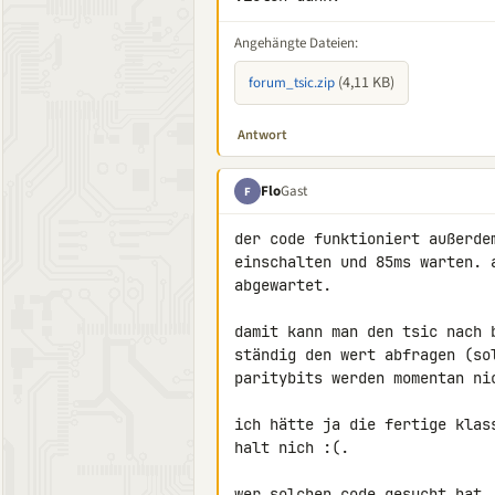
Angehängte Dateien:
(4,11 KB)
forum_tsic.zip
Antwort
Flo
Gast
F
der code funktioniert außerde
einschalten und 85ms warten. 
abgewartet.

damit kann man den tsic nach 
ständig den wert abfragen (so
paritybits werden momentan nic
ich hätte ja die fertige klas
halt nich :(.

wer solchen code gesucht hat,