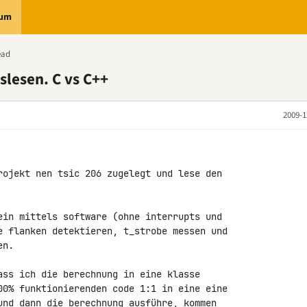
rum
ead
slesen. C vs C++
2009-1
rojekt nen tsic 206 zugelegt und lese den 

ein mittels software (ohne interrupts und 

e flanken detektieren, t_strobe messen und 

n.

ass ich die berechnung in eine klasse 

00% funktionierenden code 1:1 in eine eine 

und dann die berechnung ausführe, kommen 
