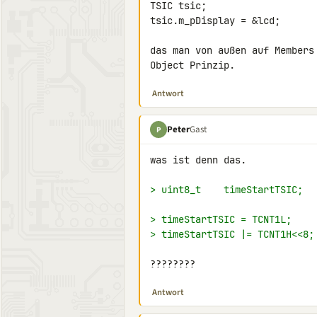
TSIC tsic;

tsic.m_pDisplay = &lcd;

das man von außen auf Members
Object Prinzip.
Antwort
Peter
Gast
P
was ist denn das.

> uint8_t    timeStartTSIC;
> timeStartTSIC = TCNT1L;
> timeStartTSIC |= TCNT1H<<8;
????????
Antwort