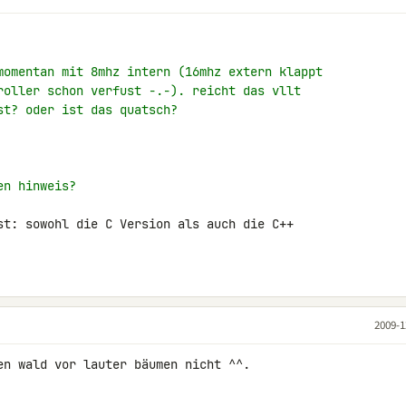
momentan mit 8mhz intern (16mhz extern klappt
roller schon verfust -.-). reicht das vllt
st? oder ist das quatsch?
en hinweis?
st: sowohl die C Version als auch die C++ 

2009-1
en wald vor lauter bäumen nicht ^^.
