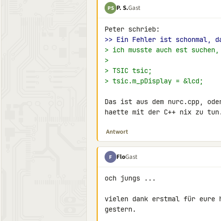
P. S.
Gast
PS
>> Ein Fehler ist schonmal, d
> ich musste auch est suchen,
>
> TSIC tsic;
> tsic.m_pDisplay = &lcd;
Das ist aus dem nurc.cpp, ode
haette mit der C++ nix zu tun
Antwort
Flo
Gast
F
och jungs ...

vielen dank erstmal für eure 
gestern.
