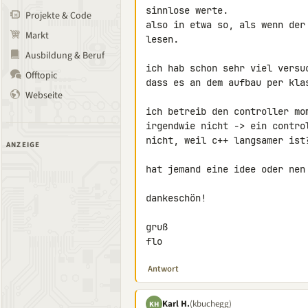
sinnlose werte.

Projekte & Code
also in etwa so, als wenn der
Markt
lesen.

Ausbildung & Beruf
ich hab schon sehr viel versu
Offtopic
dass es an dem aufbau per klas
Webseite
ich betreib den controller mo
irgendwie nicht -> ein contro
nicht, weil c++ langsamer ist?
ANZEIGE
hat jemand eine idee oder nen 
dankeschön!

gruß

flo
Antwort
Karl H.
(kbuchegg)
KH