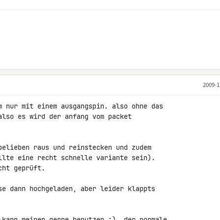
2009-1
m nur mit einem ausgangspin. also ohne das 

also es wird der anfang vom packet 

belieben raus und reinstecken und zudem 

llte eine recht schnelle variante sein).

ht geprüft.

se dann hochgeladen, aber leider klappts 

 kann meinen gerne benutzen ;). der normale 
