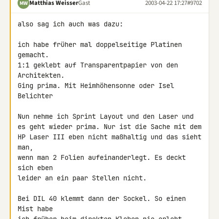
Matthias Weisser
Gast
2003-04-22 17:27
#9702
MW
also sag ich auch was dazu:

ich habe früher mal doppelseitige Platinen 
gemacht.

1:1 geklebt auf Transparentpapier von den 
Architekten.

Ging prima. Mit Heimhöhensonne oder Isel 
Belichter

Nun nehme ich Sprint Layout und den Laser und

es geht wieder prima. Nur ist die Sache mit dem

HP Laser III eben nicht maßhaltig und das sieht 
man,

wenn man 2 Folien aufeinanderlegt. Es deckt 
sich eben

leider an ein paar Stellen nicht.

Bei DIL 40 klemmt dann der Sockel. So einen 
Mist habe
