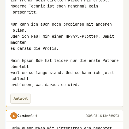
ich früher beim direkten Kleben nie erlebt.

Moderne Technik ist eben manchmal kein 
Fortschritt.

Nun kann ich auch noch probieren mit anderen 
Folien.

Oder ich kauf mir einen HP7475-Plotter. Damit 
machten

es damals die Profis.

Mein Epson 860 hat leider nur die erste Patrone 
überlebt,

weil er so lange stand. Und so kann ich jetzt 
schlecht

probieren, was daraus so wird.
Antwort
Carsten
Gast
2003-05-16 13:43
#9703
C
Beim ausdrucken mit Tintenstrahlern beachtet 