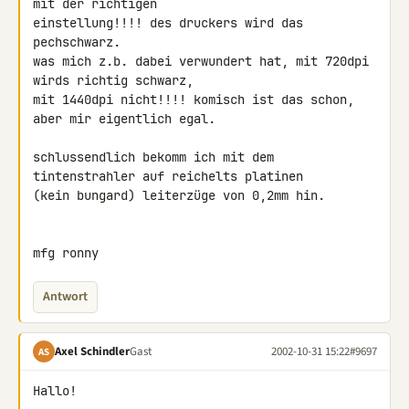
mit der richtigen 

einstellung!!!! des druckers wird das 
pechschwarz.

was mich z.b. dabei verwundert hat, mit 720dpi 
wirds richtig schwarz, 

mit 1440dpi nicht!!!! komisch ist das schon, 
aber mir eigentlich egal.

schlussendlich bekomm ich mit dem 
tintenstrahler auf reichelts platinen 

(kein bungard) leiterzüge von 0,2mm hin.

mfg ronny
Antwort
Axel Schindler
Gast
2002-10-31 15:22
#9697
AS
Hallo!
