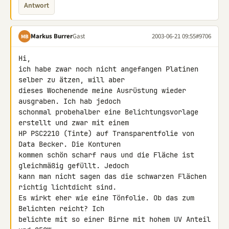
Antwort
Markus Burrer
Gast
2003-06-21 09:55
#9706
MB
Hi,

ich habe zwar noch nicht angefangen Platinen 
selber zu ätzen, will aber 

dieses Wochenende meine Ausrüstung wieder 
ausgraben. Ich hab jedoch 

schonmal probehalber eine Belichtungsvorlage 
erstellt und zwar mit einem 

HP PSC2210 (Tinte) auf Transparentfolie von 
Data Becker. Die Konturen 

kommen schön scharf raus und die Fläche ist 
gleichmäßig gefüllt. Jedoch 

kann man nicht sagen das die schwarzen Flächen 
richtig lichtdicht sind. 

Es wirkt eher wie eine Tönfolie. Ob das zum 
Belichten reicht? Ich 

belichte mit so einer Birne mit hohem UV Anteil 