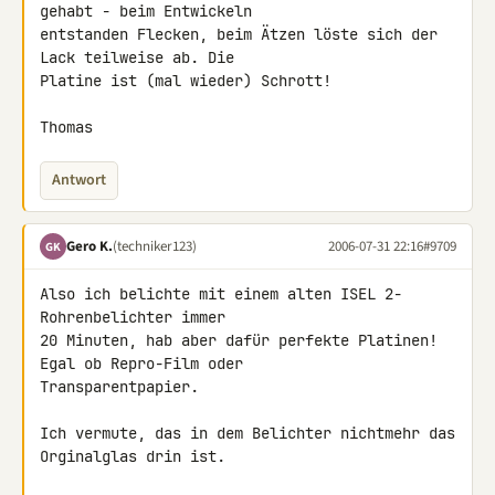
gehabt - beim Entwickeln

entstanden Flecken, beim Ätzen löste sich der 
Lack teilweise ab. Die

Platine ist (mal wieder) Schrott!

Thomas
Antwort
Gero K.
(techniker123)
2006-07-31 22:16
#9709
GK
Also ich belichte mit einem alten ISEL 2-
Rohrenbelichter immer

20 Minuten, hab aber dafür perfekte Platinen! 
Egal ob Repro-Film oder

Transparentpapier.

Ich vermute, das in dem Belichter nichtmehr das 
Orginalglas drin ist.
