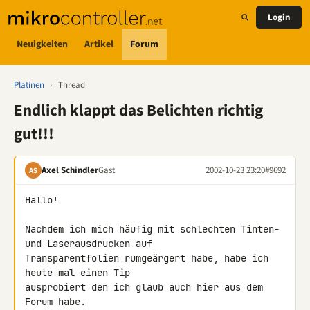
Login
Neuigkeiten
Artikel
Forum
Platinen
›
Thread
Endlich klappt das Belichten richtig
gut!!!
Axel Schindler
Gast
2002-10-23 23:20
#9692
AS
Hallo!

Nachdem ich mich häufig mit schlechten Tinten- 
und Laserausdrucken auf 

Transparentfolien rumgeärgert habe, habe ich 
heute mal einen Tip 

ausprobiert den ich glaub auch hier aus dem 
Forum habe.
