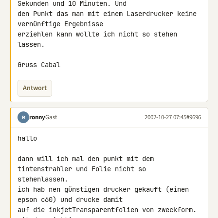
Sekunden und 10 Minuten. Und 

den Punkt das man mit einem Laserdrucker keine 
vernünftige Ergebnisse 

erziehlen kann wollte ich nicht so stehen 
lassen.

Gruss Cabal
Antwort
ronny
Gast
2002-10-27 07:45
#9696
R
hallo

dann will ich mal den punkt mit dem 
tintenstrahler und Folie nicht so 

stehenlassen.

ich hab nen günstigen drucker gekauft (einen 
epson c60) und drucke damit 

auf die inkjetTransparentfolien von zweckform. 