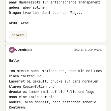
paar Hausrezepte für entsprechende Transparenz 
geben, aber solchen 

Dingen trau ich nicht über den Weg...

Gruß, Arne.
Antwort
A. Arndt
Gast
2002-11-11 22:42
#9700
AA
Hallo,

ich stelle auch Platinen her, habe mir bei Ebay 
einen "alten" HP 

Laserjet 6L gekauft, drucke auf ganz normalen 
klaren Kopierfolien und 

drucke es immer 4mal auf die Folie und lege 
dann eine Folie auf die 

andere, also doppelt, habe gestochen scharfe 
Konturen.
