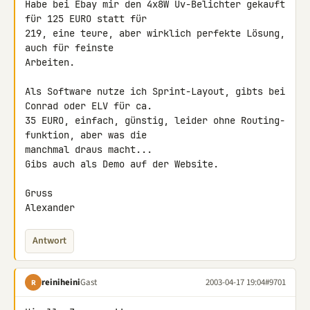
Habe bei Ebay mir den 4x8W Uv-Belichter gekauft 
für 125 EURO statt für 

219, eine teure, aber wirklich perfekte Lösung, 
auch für feinste 

Arbeiten.

Als Software nutze ich Sprint-Layout, gibts bei 
Conrad oder ELV für ca. 

35 EURO, einfach, günstig, leider ohne Routing-
funktion, aber was die 

manchmal draus macht...

Gibs auch als Demo auf der Website.

Gruss

Alexander
Antwort
reiniheini
Gast
2003-04-17 19:04
#9701
R