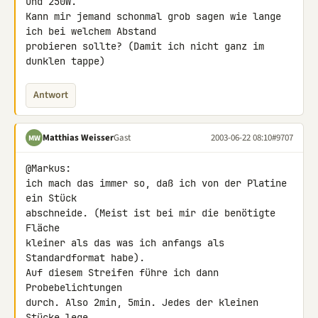
und 250W.

Kann mir jemand schonmal grob sagen wie lange 
ich bei welchem Abstand 

probieren sollte? (Damit ich nicht ganz im 
dunklen tappe)
Antwort
Matthias Weisser
Gast
2003-06-22 08:10
#9707
MW
@Markus:

ich mach das immer so, daß ich von der Platine 
ein Stück

abschneide. (Meist ist bei mir die benötigte 
Fläche

kleiner als das was ich anfangs als 
Standardformat habe).

Auf diesem Streifen führe ich dann 
Probebelichtungen

durch. Also 2min, 5min. Jedes der kleinen 
Stücke lege
