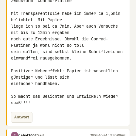
Zweckform, Conrad-Platine

Mit Transparentfolie habe ich immer ca 1,5min 
belichtet. Mit Papier 

liege ich so bei ca 7min. Aber auch Versuche 
mit bis zu 12min ergaben 

noch gute Ergebnisse. Obwohl die Conrad-
Platinen ja wohl nicht so toll 

sein sollen, sind selbst kleine Schriftzeichen 
einwandfrei rausgekommen.

Positiver Nebeneffekt: Papier ist wesentlich 
günstiger und lässt sich 

einfacher handhaben.

So macht das Belichten und Entwickeln wieder 
spaß!!!!
Antwort
Cabal2002
Gast
2002-10-24 13:20
#9693
C