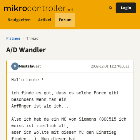
Login
Neuigkeiten
Artikel
Forum
Platinen
›
Thread
A/D Wandler
Mustafa
Gast
2002-12-01 13:27
#10031
M
Hallo Leute!!

ich finde es gut, dass es solche Foren gibt, 
besonders wenn man ein 

Anfänger ist wie ich...

Also ich hab da ein MC von Siemens (80C515 ich 
weiss ist ziemlich alt, 

aber ich wollte mit diesem MC den Einstieg 
finden...). Nun dieser hat 
