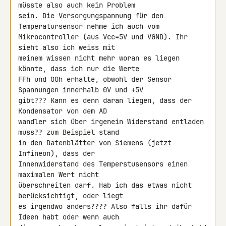
müsste also auch kein Problem 

sein. Die Versorgungspannung für den 
Temperatursensor nehme ich auch vom 

Mikrocontroller (aus Vcc=5V und VGND). Ihr 
sieht also ich weiss mit 

meinem wissen nicht mehr woran es liegen 
könnte, dass ich nur die Werte 

FFh und 00h erhalte, obwohl der Sensor 
Spannungen innerhalb 0V und +5V 

gibt??? Kann es denn daran liegen, dass der 
Kondensator von dem AD 

wandler sich über irgenein Widerstand entladen 
muss?? zum Beispiel stand 

in den Datenblätter von Siemens (jetzt 
Infineon), dass der 

Innenwiderstand des Temperstusensors einen 
maximalen Wert nicht 

überschreiten darf. Hab ich das etwas nicht 
berücksichtigt, oder liegt 

es irgendwo anders???? Also falls ihr dafür 
Ideen habt oder wenn auch 
