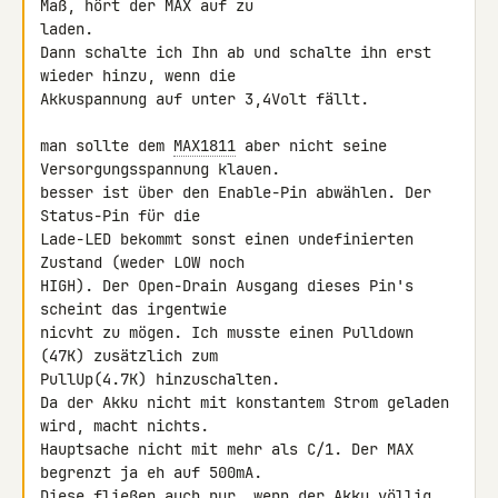
Maß, hört der MAX auf zu

laden.

Dann schalte ich Ihn ab und schalte ihn erst 
wieder hinzu, wenn die

Akkuspannung auf unter 3,4Volt fällt.

man sollte dem 
MAX1811
 aber nicht seine 
Versorgungsspannung klauen.

besser ist über den Enable-Pin abwählen. Der 
Status-Pin für die

Lade-LED bekommt sonst einen undefinierten 
Zustand (weder LOW noch

HIGH). Der Open-Drain Ausgang dieses Pin's 
scheint das irgentwie

nicvht zu mögen. Ich musste einen Pulldown 
(47K) zusätzlich zum

PullUp(4.7K) hinzuschalten.

Da der Akku nicht mit konstantem Strom geladen 
wird, macht nichts.

Hauptsache nicht mit mehr als C/1. Der MAX 
begrenzt ja eh auf 500mA.

Diese fließen auch nur, wenn der Akku völlig 