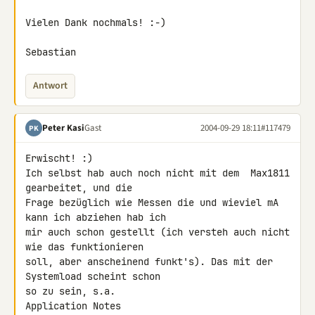
Vielen Dank nochmals! :-)

Sebastian
Antwort
Peter Kasi
Gast
2004-09-29 18:11
#117479
PK
Erwischt! :)

Ich selbst hab auch noch nicht mit dem  Max1811 
gearbeitet, und die

Frage bezüglich wie Messen die und wieviel mA 
kann ich abziehen hab ich

mir auch schon gestellt (ich versteh auch nicht 
wie das funktionieren

soll, aber anscheinend funkt's). Das mit der 
Systemload scheint schon

so zu sein, s.a.

Application Notes
