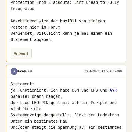
Protection From Blackouts: Dirt Cheap to Fully 
Integrated

Anscheinend wird der Max1811 von einigen 
Postern hier im Forum

verwendet, vielleicht kann ja mal einer ein 
Statement abgeben.
Antwort
Axel
Gast
2004-09-30 12:55
#117480
A
Statement:

ja funktioniert! Ich habe GSM und GPS und 
AVR
parallel drann hängen,

der Lade-LED-PIN geht mit auf ein Portpin und 
wird über die

Systemanzeige dargestellt. Sinkt der Ladestrom 
unter ein bestimmtes Maß

und/oder steigt die Spannung auf ein bestimmtes 