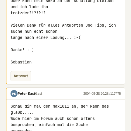
Oder kann mein Akku an der Schaltung bleiben 
und ich lade ihn

trotzdem?!?!?!?

Vielen Dank für alles Antworten und Tips, ich 
suche nun echt schon

lange nach einer Lösung... :-(

Danke! :-)

Sebastian
Antwort
Peter Kasi
Gast
2004-09-28 20:23
#117475
PK
Schau dir mal den Max1811 an, der kann das 
glaub.....

Wude hier im Forum auch schon öfters 
besprochen, einfach mal die Suche

verwenden.
