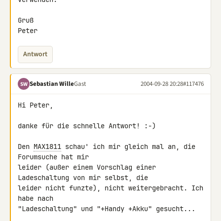
Gruß

Peter
Antwort
Sebastian Wille
Gast
2004-09-28 20:28
#117476
SW
Hi Peter,

danke für die schnelle Antwort! :-)

Den 
MAX1811
 schau' ich mir gleich mal an, die 
Forumsuche hat mir

leider (außer einem Vorschlag einer 
Ladeschaltung von mir selbst, die

leider nicht funzte), nicht weitergebracht. Ich 
habe nach

"Ladeschaltung" und "+Handy +Akku" gesucht...
