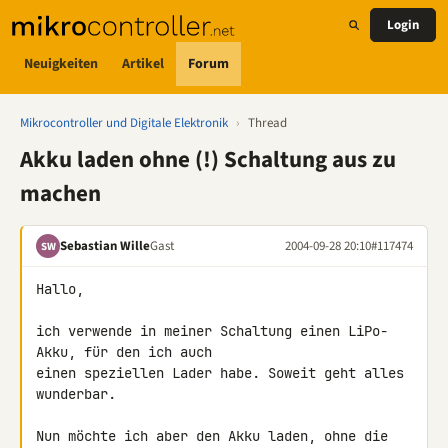
Login
Neuigkeiten
Artikel
Forum
Mikrocontroller und Digitale Elektronik
›
Thread
Akku laden ohne (!) Schaltung aus zu
machen
Sebastian Wille
Gast
2004-09-28 20:10
#117474
SW
Hallo,

ich verwende in meiner Schaltung einen LiPo-
Akku, für den ich auch

einen speziellen Lader habe. Soweit geht alles 
wunderbar.

Nun möchte ich aber den Akku laden, ohne die 