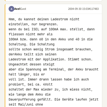
Axel
Gast
2004-09-30 15:03
#117483
A
Hmm, du kannst deinen Ladestrom nicht 
einstellen, nur begrenzen.

wenn du bei ISEL auf 100mA max. stellst, dann 
fliessen nicht mehr als

100mA bzw. dann 60 in den Akku und 40 in die 
Schaltung. Die Schaltung

sollte schon wenig Strom insgesamt brauchen, 
derAkku teilt sich seinen

Ladestrom mit der Applikation. Stimmt schon. 
Ungeachtet dessen steigt

aber die Spannung am Terminal, der Akku braucht 
halt länger, bis er

voll ist. Immer drann lassen habe ich auch 
probiert, bei ca. 4Volt

schaltet der Max wieder zu, ich wiess nicht, 
wie lange dem Akku die

Dauerpufferung gefällt. Die Geräte laufen jetzt 
seit Mai/Juni ohne
