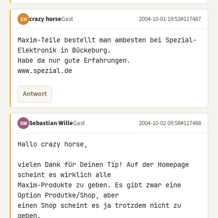
crazy horse
Gast
2004-10-01 19:53
#117487
CH
Maxim-Teile bestellt man ambesten bei Spezial-
Elektronik in Bückeburg.

Habe da nur gute Erfahrungen.

www.spezial.de
Antwort
Sebastian Wille
Gast
2004-10-02 09:58
#117488
SW
Hallo crazy horse,

vielen Dank für Deinen Tip! Auf der Homepage 
scheint es wirklich alle

Maxim-Produkte zu geben. Es gibt zwar eine 
Option Produtke/Shop, aber

einen Shop scheint es ja trotzdem nicht zu 
geben.
