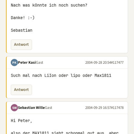
Nach was könnte ich noch suchen?

Danke! :-)

Sebastian
Antwort
Peter Kasi
Gast
2004-09-28 20:54
#117477
PK
Such mal nach LiIon oder lipo oder Max1811
Antwort
Sebastian Wille
Gast
2004-09-29 16:57
#117478
SW
Hi Peter,

also der 
MAX1811
 sieht schonmal gut aus, aber 