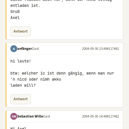
entladen ist.

Gruß

Axel
Antwort
anfänger
Gast
2004-09-30 13:49
#117481
A
hi leute!

btw: welcher ic ist denn gängig, wenn man nur 
'n nicd oder nimh akku

laden will?
Antwort
Sebastian Wille
Gast
2004-09-30 14:48
#117482
SW
Hi Axel,
