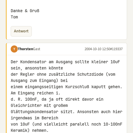
Danke & Gruß

Tom
Antwort
Thorsten
Gast
2004-10-10 12:50
#119337
T
Der Kondensator am Ausgang sollte kleiner 10uF 
sein, ansonsten könnte

der Regler ohne zusätzliche Schutzdiode (vom 
Ausgang zum Eingang) bei

einem eingangsseitigen Kurzschluß kaputt gehen. 
Am Eingang reichen i.

d. R. 100nF, da ja oft direkt davor ein 
Gleichrichter mit großem

Glättungskondensator sitzt. Ansonsten auch hier 
irgendwas im Bereich

von 10uF (und vielleicht paralell noch 10-100nF 
Keramik) nehmen.
