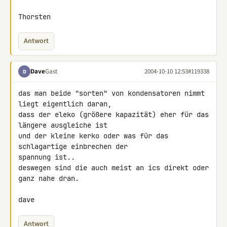
Thorsten
Antwort
Dave
Gast
2004-10-10 12:53
#119338
D
das man beide "sorten" von kondensatoren nimmt 
liegt eigentlich daran,

dass der eleko (größere kapazität) eher für das 
längere ausgleiche ist

und der kleine kerko oder was für das 
schlagartige einbrechen der

spannung ist..

deswegen sind die auch meist an ics direkt oder 
ganz nahe dran.

dave
Antwort