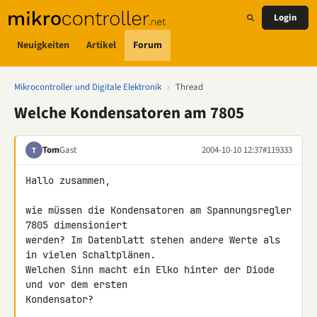
Login
Neuigkeiten
Artikel
Forum
Mikrocontroller und Digitale Elektronik
›
Thread
Welche Kondensatoren am 7805
Tom
Gast
2004-10-10 12:37
#119333
T
Hallo zusammen,

wie müssen die Kondensatoren am Spannungsregler 
7805 dimensioniert

werden? Im Datenblatt stehen andere Werte als 
in vielen Schaltplänen.

Welchen Sinn macht ein Elko hinter der Diode 
und vor dem ersten

Kondensator?
