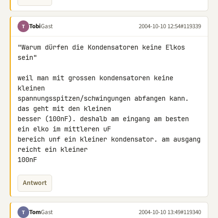
Tobi
Gast
2004-10-10 12:54
#119339
T
"Warum dürfen die Kondensatoren keine Elkos 
sein"

weil man mit grossen kondensatoren keine 
kleinen

spannungsspitzen/schwingungen abfangen kann. 
das geht mit den kleinen

besser (100nF). deshalb am eingang am besten 
ein elko im mittleren uF

bereich unf ein kleiner kondensator. am ausgang 
reicht ein kleiner

100nF
Antwort
Tom
Gast
2004-10-10 13:49
#119340
T