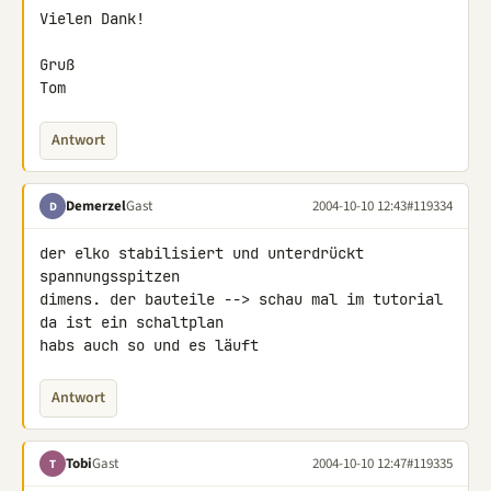
Vielen Dank!

Gruß

Tom
Antwort
Demerzel
Gast
2004-10-10 12:43
#119334
D
der elko stabilisiert und unterdrückt 
spannungsspitzen

dimens. der bauteile --> schau mal im tutorial 
da ist ein schaltplan

habs auch so und es läuft
Antwort
Tobi
Gast
2004-10-10 12:47
#119335
T