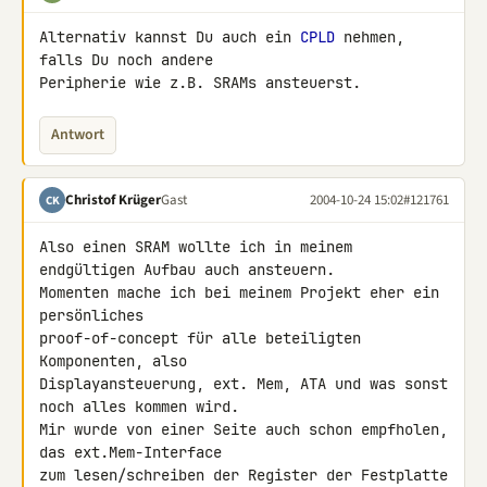
Alternativ kannst Du auch ein 
CPLD
 nehmen, 
falls Du noch andere

Peripherie wie z.B. SRAMs ansteuerst.
Antwort
Christof Krüger
Gast
2004-10-24 15:02
#121761
CK
Also einen SRAM wollte ich in meinem 
endgültigen Aufbau auch ansteuern.

Momenten mache ich bei meinem Projekt eher ein 
persönliches

proof-of-concept für alle beteiligten 
Komponenten, also

Displayansteuerung, ext. Mem, ATA und was sonst 
noch alles kommen wird.

Mir wurde von einer Seite auch schon empfholen, 
das ext.Mem-Interface

zum lesen/schreiben der Register der Festplatte 