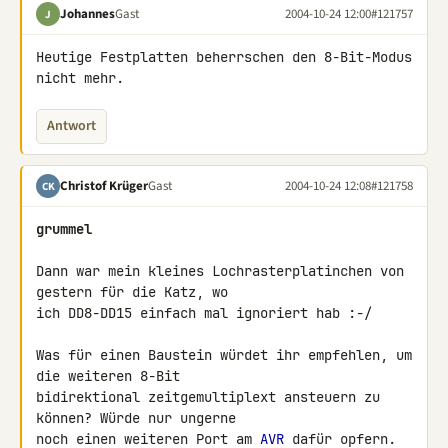
Johannes
Gast
2004-10-24 12:00
#121757
J
Heutige Festplatten beherrschen den 8-Bit-Modus 
nicht mehr.
Antwort
Christof Krüger
Gast
2004-10-24 12:08
#121758
CK
grummel
Dann war mein kleines Lochrasterplatinchen von 
gestern für die Katz, wo

ich DD8-DD15 einfach mal ignoriert hab :-/

Was für einen Baustein würdet ihr empfehlen, um 
die weiteren 8-Bit

bidirektional zeitgemultiplext ansteuern zu 
können? Würde nur ungerne

noch einen weiteren Port am 
AVR
 dafür opfern. 