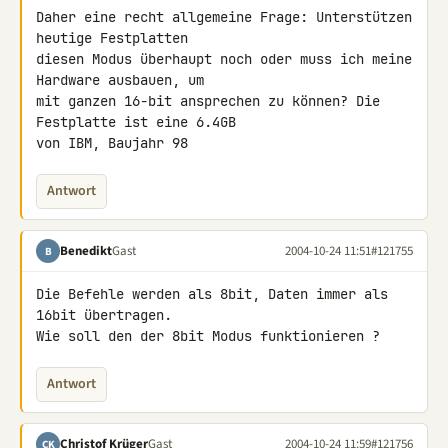
Daher eine recht allgemeine Frage: Unterstützen 
heutige Festplatten

diesen Modus überhaupt noch oder muss ich meine 
Hardware ausbauen, um

mit ganzen 16-bit ansprechen zu können? Die 
Festplatte ist eine 6.4GB

von IBM, Baujahr 98
Antwort
Benedikt
Gast
2004-10-24 11:51
#121755
B
Die Befehle werden als 8bit, Daten immer als 
16bit übertragen.

Wie soll den der 8bit Modus funktionieren ?
Antwort
Christof Krüger
Gast
2004-10-24 11:59
#121756
CK