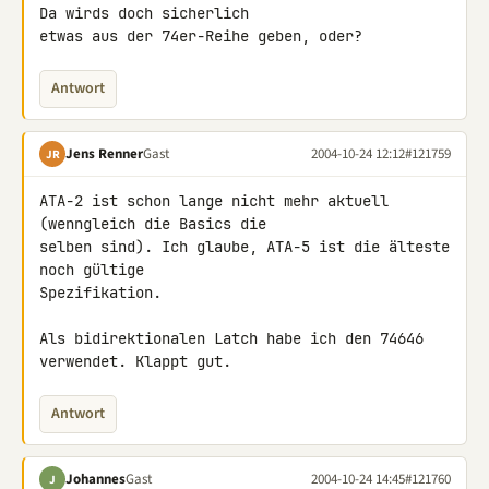
Da wirds doch sicherlich

etwas aus der 74er-Reihe geben, oder?
Antwort
Jens Renner
Gast
2004-10-24 12:12
#121759
JR
ATA-2 ist schon lange nicht mehr aktuell 
(wenngleich die Basics die

selben sind). Ich glaube, ATA-5 ist die älteste 
noch gültige

Spezifikation.

Als bidirektionalen Latch habe ich den 74646 
verwendet. Klappt gut.
Antwort
Johannes
Gast
2004-10-24 14:45
#121760
J