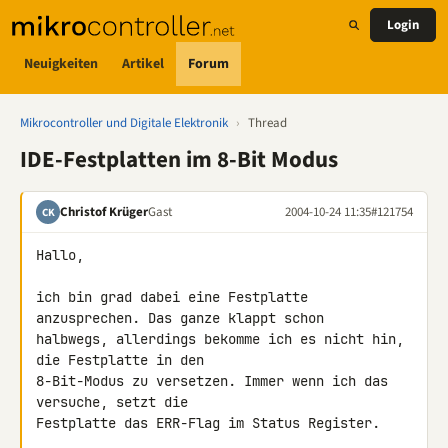
Login
Neuigkeiten
Artikel
Forum
Mikrocontroller und Digitale Elektronik
›
Thread
IDE-Festplatten im 8-Bit Modus
Christof Krüger
Gast
2004-10-24 11:35
#121754
CK
Hallo,

ich bin grad dabei eine Festplatte 
anzusprechen. Das ganze klappt schon

halbwegs, allerdings bekomme ich es nicht hin, 
die Festplatte in den

8-Bit-Modus zu versetzen. Immer wenn ich das 
versuche, setzt die

Festplatte das ERR-Flag im Status Register.
