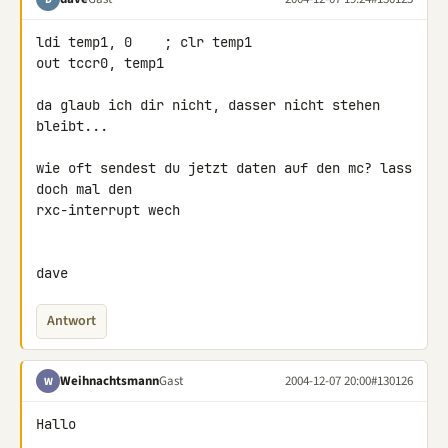
ldi temp1, 0    ; clr temp1

out tccr0, temp1

da glaub ich dir nicht, dasser nicht stehen 
bleibt...

wie oft sendest du jetzt daten auf den mc? lass 
doch mal den

rxc-interrupt wech

dave
Antwort
Weihnachtsmann
Gast
2004-12-07 20:00
#130126
W
Hallo
