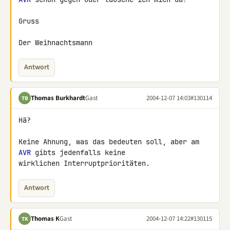
Gruss

Der Weihnachtsmann
Antwort
Thomas Burkhardt
Gast
2004-12-07 14:03
#130114
TB
Hä?

Keine Ahnung, was das bedeuten soll, aber am 
AVR
 gibts jedenfalls keine

wirklichen Interruptprioritäten.
Antwort
Thomas K
Gast
2004-12-07 14:22
#130115
TK