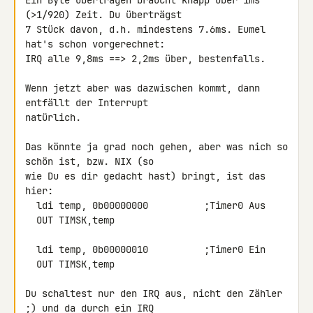
Ein Byte übertragen braucht knapp über 1ms 
(>1/920) Zeit. Du überträgst

7 Stück davon, d.h. mindestens 7.6ms. Eumel 
hat's schon vorgerechnet:

IRQ alle 9,8ms ==> 2,2ms über, bestenfalls.

Wenn jetzt aber was dazwischen kommt, dann 
entfällt der Interrupt

natürlich.

Das könnte ja grad noch gehen, aber was nich so 
schön ist, bzw. NIX (so

wie Du es dir gedacht hast) bringt, ist das 
hier:

  ldi temp, 0b00000000          ;Timer0 Aus

  OUT TIMSK,temp

  ldi temp, 0b00000010          ;Timer0 Ein

  OUT TIMSK,temp

Du schaltest nur den IRQ aus, nicht den Zähler 
;) und da durch ein IRQ
