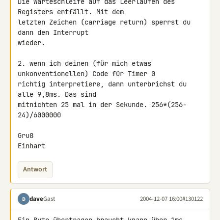
Die Warteschleife auf das Leerlaufen des 
Registers entfällt. Mit dem

letzten Zeichen (carriage return) sperrst du 
dann den Interrupt

wieder.

2. wenn ich deinen (für mich etwas 
unkonventionellen) Code für Timer 0

richtig interpretiere, dann unterbrichst du 
alle 9,8ms. Das sind

mitnichten 25 mal in der Sekunde. 256*(256-
24)/6000000

Gruß

Einhart
Antwort
dave
Gast
2004-12-07 16:00
#130122
D