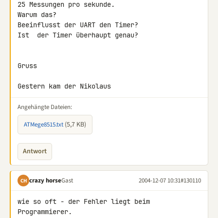
25 Messungen pro sekunde.

Warum das?

Beeinflusst der UART den Timer?

Ist  der Timer überhaupt genau?

Gruss

Gestern kam der Nikolaus
Angehängte Dateien:
(5,7 KB)
ATMege8515.txt
Antwort
crazy horse
Gast
2004-12-07 10:31
#130110
CH
wie so oft - der Fehler liegt beim 
Programmierer.
