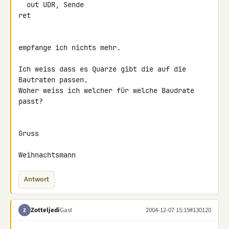
  out UDR, Sende

ret

empfange ich nichts mehr.

Ich weiss dass es Quarze gibt die auf die 
Bautraten passen.

Woher weiss ich welcher für welche Baudrate 
passt?

Gruss

Weihnachtsmann
Antwort
Zotteljedi
Gast
2004-12-07 15:19
#130120
Z