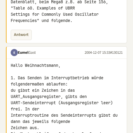
Datenblatt, beim Mega8 z.B. ab Seite 156, 
"Table 60. Examples of UBRR

Settings for Commonly Used Oscillator 
Frequencies" und folgende.
Antwort
Eumel
Gast
2004-12-07 15:33
#130121
E
Hallo Weihnachtsmann,

1. Das Senden im Interruptbetrieb würde 
folgendermaßen ablaufen:

du gibst ein Zeichen in das 
UART_Ausgangsregister, gibts den

UART-Sendeinterrupt (Ausgangsregister leer) 
frei. In der

Interruptroutine des Sendeinterrupts gibst du 
dann das jeweils folgende

Zeichen aus.
