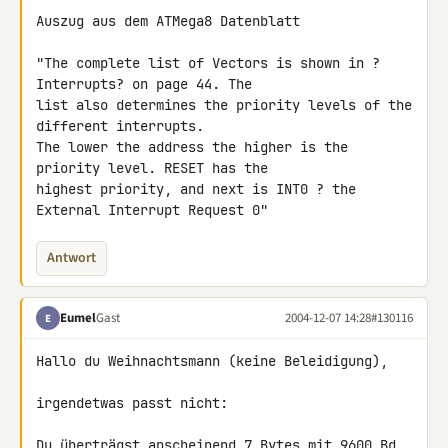
Auszug aus dem ATMega8 Datenblatt

"The complete list of Vectors is shown in ?
Interrupts? on page 44. The

list also determines the priority levels of the 
different interrupts.

The lower the address the higher is the 
priority level. RESET has the

highest priority, and next is INT0 ? the 
External Interrupt Request 0"
Antwort
Eumel
Gast
2004-12-07 14:28
#130116
E
Hallo du Weihnachtsmann (keine Beleidigung),

irgendetwas passt nicht:

Du überträgst anscheinend 7 Bytes mit 9600 Bd. 