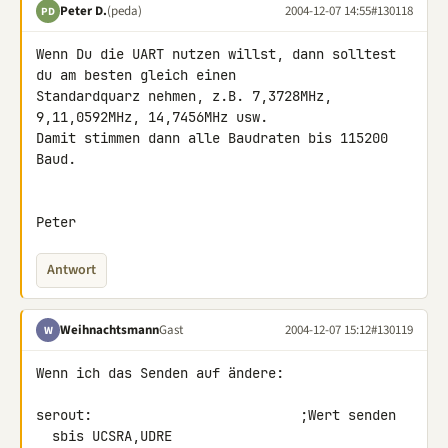
Peter D.
(peda)
2004-12-07 14:55
#130118
PD
Wenn Du die UART nutzen willst, dann solltest 
du am besten gleich einen

Standardquarz nehmen, z.B. 7,3728MHz, 
9,11,0592MHz, 14,7456MHz usw.

Damit stimmen dann alle Baudraten bis 115200 
Baud.

Peter
Antwort
Weihnachtsmann
Gast
2004-12-07 15:12
#130119
W
Wenn ich das Senden auf ändere:

serout:                          ;Wert senden

  sbis UCSRA,UDRE
