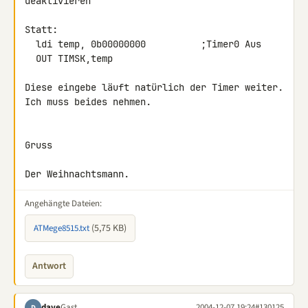
deaktivieren

Statt:

  ldi temp, 0b00000000          ;Timer0 Aus

  OUT TIMSK,temp

Diese eingebe läuft natürlich der Timer weiter.

Ich muss beides nehmen.

Gruss

Der Weihnachtsmann.
Angehängte Dateien:
(5,75 KB)
ATMege8515.txt
Antwort
dave
Gast
2004-12-07 19:24
#130125
D