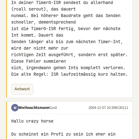
In deiner Timer0-ISR sendest du allerhand 
(rcall serout), das dauert

nunmal. Bei höherer Baudrate geht das Senden 
schneller, dementsprechend

ist die Timer0-ISR fertig, bevor der nächste 
Int kommt. Dauert das

Senden länger als bis zum nächsten Timer-Int, 
wird der nicht mehr zur

richtigen Zeit ausgeführt, sondern erst später. 
Diese Fehler summieren

sich, irgendwann gehen Ints komplett verloren.

Die alte Regel: ISR laufzeitmässig kurz halten.
Antwort
Weihnachtsmann
Gast
2004-12-07 10:39
#130111
W
Hallo crazy horse

Du scheinst ein Profi zu sein ich eher ein 