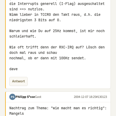
die Interrupts generell (I-Flag) ausgeschaltet 
sind ==> nutzlos.

Nimm lieber in TCCR0 den Takt raus, d.h. die 
niedrigsten 3 Bits auf 0.

Warum und wie Du auf 25Hz kommst, ist mir noch 
schleierhaft.

Wie oft trifft denn der RXC-IRQ auf? Lösch den 
doch mal raus und schau

nochmal, ob er dann mit 100Hz sendet.

dave
Antwort
Philipp Sªsse
Gast
2004-12-07 18:25
#130123
PS
Nachtrag zum Thema: "wie macht man es richtig": 
Mangels
