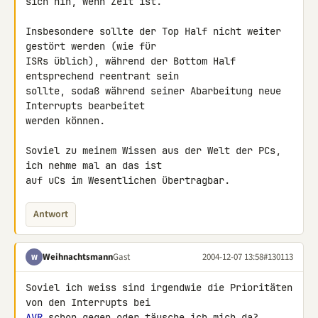
sich hin, wenn Zeit ist.

Insbesondere sollte der Top Half nicht weiter 
gestört werden (wie für

ISRs üblich), während der Bottom Half 
entsprechend reentrant sein

sollte, sodaß während seiner Abarbeitung neue 
Interrupts bearbeitet

werden können.

Soviel zu meinem Wissen aus der Welt der PCs, 
ich nehme mal an das ist

auf uCs im Wesentlichen übertragbar.
Antwort
Weihnachtsmann
Gast
2004-12-07 13:58
#130113
W
Soviel ich weiss sind irgendwie die Prioritäten 
AVR
 schon gegen oder täusche ich mich da?
