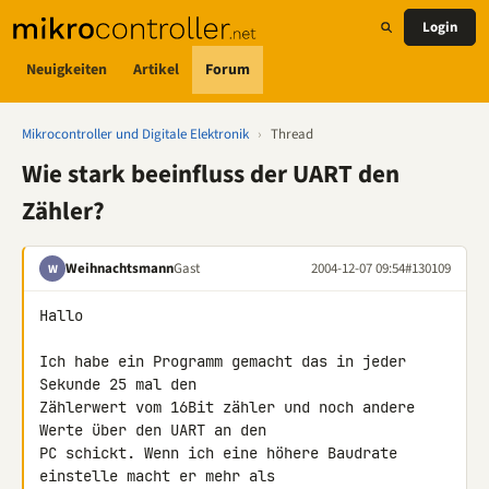
Login
Neuigkeiten
Artikel
Forum
Mikrocontroller und Digitale Elektronik
›
Thread
Wie stark beeinfluss der UART den
Zähler?
Weihnachtsmann
Gast
2004-12-07 09:54
#130109
W
Hallo

Ich habe ein Programm gemacht das in jeder 
Sekunde 25 mal den

Zählerwert vom 16Bit zähler und noch andere 
Werte über den UART an den

PC schickt. Wenn ich eine höhere Baudrate 
einstelle macht er mehr als
