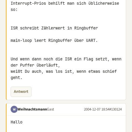
Interrupt-Prios behilft man sich üblicherweise 
so:

ISR schreibt Zählerwert in Ringbuffer

main-loop leert Ringbuffer über UART.

Und wenn dann noch die ISR ein Flag setzt, wenn 
der Puffer überläuft,

weißt Du auch, was los ist, wenn etwas schief 
geht.
Antwort
Weihnachtsmann
Gast
2004-12-07 18:54
#130124
W
Hallo
