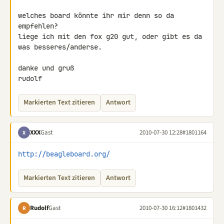
welches board könnte ihr mir denn so da 
empfehlen?

liege ich mit den fox g20 gut, oder gibt es da 
was besseres/anderse.

danke und gruß

rudolf
Markierten Text zitieren
Antwort
XXX
Gast
2010-07-30 12:28
#1801164
X
http://beagleboard.org/
Markierten Text zitieren
Antwort
Rudolf
Gast
2010-07-30 16:12
#1801432
R