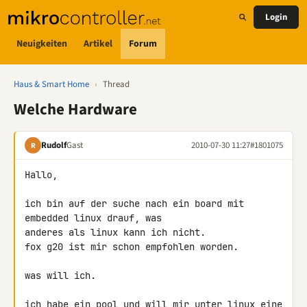
Login
Neuigkeiten
Artikel
Forum
Haus & Smart Home
›
Thread
Welche Hardware
Rudolf
Gast
2010-07-30 11:27
#1801075
R
Hallo,

ich bin auf der suche nach ein board mit 
embedded linux drauf, was 

anderes als linux kann ich nicht.

fox g20 ist mir schon empfohlen worden.

was will ich.

ich habe ein pool und will mir unter linux eine 