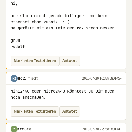
hi,

preislich nicht gerade billiger, und kein 
ethernet ohne zusatz. :-(

da gefällt mir als laie der fox schon besser.

gruß

rudolf
Markierten Text zitieren
Antwort
Hc Z.
(mizch)
2010-07-30 16:33
#1801454
HZ
Mini2440 oder Micro2440 könntest Du Dir auch 
noch anschauen.
Markierten Text zitieren
Antwort
YYY
Gast
2010-07-30 22:28
#1801741
Y