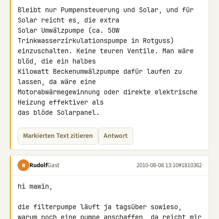
Bleibt nur Pumpensteuerung und Solar, und für 
Solar reicht es, die extra 

Solar Umwälzpumpe (ca. 50W 
Trinkwasserzirkulationspumpe in Rotguss) 

einzuschalten. Keine teuren Ventile. Man wäre 
blöd, die ein halbes 

Kilowatt Beckenumwälzpumpe dafür laufen zu 
lassen, da wäre eine 

Motorabwärmegewinnung oder direkte elektrische 
Heizung effektiver als 

das blöde Solarpanel.
Markierten Text zitieren
Antwort
Rudolf
Gast
2010-08-08 13:10
#1810362
R
hi mawin,

die filterpumpe läuft ja tagsüber sowieso,

warum noch eine pumpe anschaffen, da reicht mir 