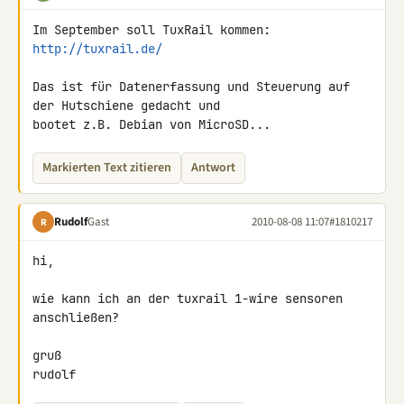
Im September soll TuxRail kommen: 
http://tuxrail.de/
Das ist für Datenerfassung und Steuerung auf 
der Hutschiene gedacht und 

bootet z.B. Debian von MicroSD...
Markierten Text zitieren
Antwort
Rudolf
Gast
2010-08-08 11:07
#1810217
R
hi,

wie kann ich an der tuxrail 1-wire sensoren 
anschließen?

gruß

rudolf