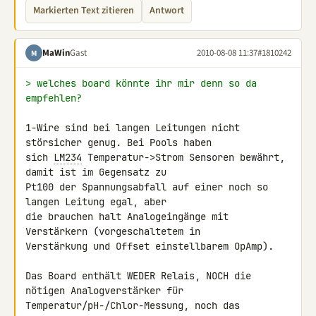
Markierten Text zitieren
Antwort
MaWin
Gast
2010-08-08 11:37
#1810242
M
> welches board könnte ihr mir denn so da 
empfehlen?
1-Wire sind bei langen Leitungen nicht 
störsicher genug. Bei Pools haben 

sich 
LM234
 Temperatur->Strom Sensoren bewährt, 
damit ist im Gegensatz zu 

Pt100 der Spannungsabfall auf einer noch so 
langen Leitung egal, aber 

die brauchen halt Analogeingänge mit 
Verstärkern (vorgeschaltetem in 

Verstärkung und Offset einstellbarem OpAmp).

Das Board enthält WEDER Relais, NOCH die 
nötigen Analogverstärker für 

Temperatur/pH-/Chlor-Messung, noch das 