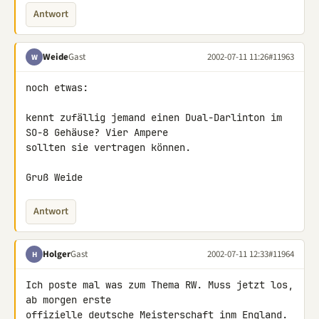
Antwort
Weide
Gast
2002-07-11 11:26
#11963
W
noch etwas:

kennt zufällig jemand einen Dual-Darlinton im 
SO-8 Gehäuse? Vier Ampere 

sollten sie vertragen können.

Gruß Weide
Antwort
Holger
Gast
2002-07-11 12:33
#11964
H
Ich poste mal was zum Thema RW. Muss jetzt los, 
ab morgen erste 

offizielle deutsche Meisterschaft inm England.