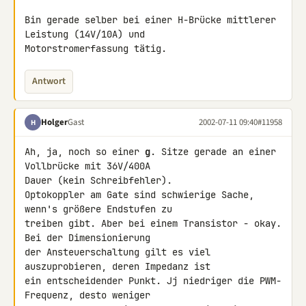
Bin gerade selber bei einer H-Brücke mittlerer 
Leistung (14V/10A) und 

Motorstromerfassung tätig.
Antwort
Holger
Gast
2002-07-11 09:40
#11958
H
Ah, ja, noch so einer 
g
. Sitze gerade an einer 
Vollbrücke mit 36V/400A 

Dauer (kein Schreibfehler).

Optokoppler am Gate sind schwierige Sache, 
wenn's größere Endstufen zu 

treiben gibt. Aber bei einem Transistor - okay. 
Bei der Dimensionierung 

der Ansteuerschaltung gilt es viel 
auszuprobieren, deren Impedanz ist 

ein entscheidender Punkt. Jj niedriger die PWM-
Frequenz, desto weniger 
