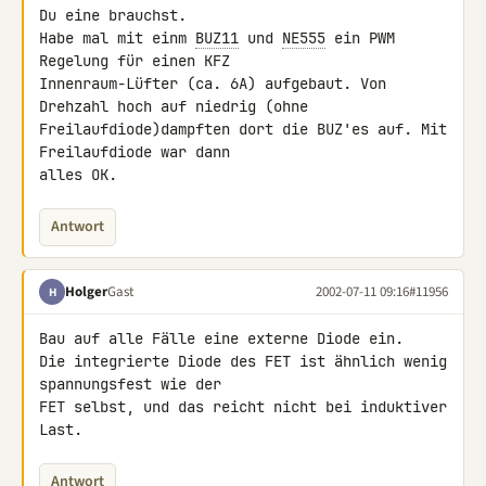
Du eine brauchst.

Habe mal mit einm 
BUZ11
 und 
NE555
 ein PWM 
Regelung für einen KFZ 

Innenraum-Lüfter (ca. 6A) aufgebaut. Von 
Drehzahl hoch auf niedrig (ohne 

Freilaufdiode)dampften dort die BUZ'es auf. Mit 
Freilaufdiode war dann 

alles OK.
Antwort
Holger
Gast
2002-07-11 09:16
#11956
H
Bau auf alle Fälle eine externe Diode ein.

Die integrierte Diode des FET ist ähnlich wenig 
spannungsfest wie der 

FET selbst, und das reicht nicht bei induktiver 
Last.
Antwort