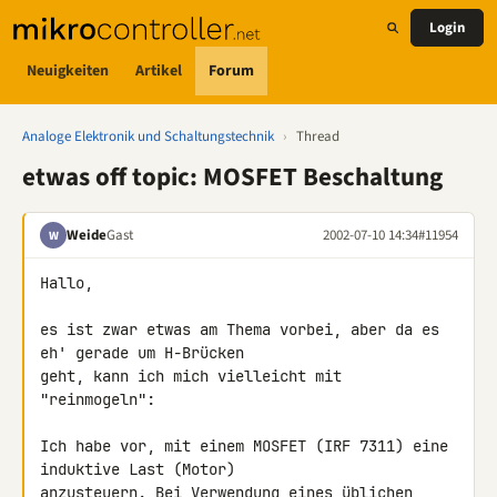
Login
Neuigkeiten
Artikel
Forum
Analoge Elektronik und Schaltungstechnik
›
Thread
etwas off topic: MOSFET Beschaltung
Weide
Gast
2002-07-10 14:34
#11954
W
Hallo,

es ist zwar etwas am Thema vorbei, aber da es 
eh' gerade um H-Brücken 

geht, kann ich mich vielleicht mit 
"reinmogeln":

Ich habe vor, mit einem MOSFET (IRF 7311) eine 
induktive Last (Motor) 

anzusteuern. Bei Verwendung eines üblichen 