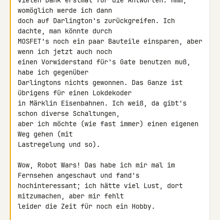
vielen Dank erstmal für die Antworten. Hmm, 
womöglich werde ich dann 

doch auf Darlington's zurückgreifen. Ich 
dachte, man könnte durch 

MOSFET's noch ein paar Bauteile einsparen, aber 
wenn ich jetzt auch noch 

einen Vorwiderstand für's Gate benutzen muß, 
habe ich gegenüber 

Darlingtons nichts gewonnen. Das Ganze ist 
übrigens für einen Lokdekoder 

in Märklin Eisenbahnen. Ich weiß, da gibt's 
schon diverse Schaltungen, 

aber ich möchte (wie fast immer) einen eigenen 
Weg gehen (mit 

Lastregelung und so).

Wow, Robot Wars! Das habe ich mir mal im 
Fernsehen angeschaut und fand's 

hochinteressant; ich hätte viel Lust, dort 
mitzumachen, aber mir fehlt 

leider die Zeit für noch ein Hobby.