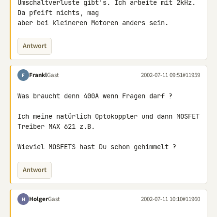
Umschaltverluste gibt's. Ich arbeite mit 2kHz. 
Da pfeift nichts, mag 

aber bei kleineren Motoren anders sein.
Antwort
Frankl
Gast
2002-07-11 09:51
#11959
F
Was braucht denn 400A wenn Fragen darf ?

Ich meine natürlich Optokoppler und dann MOSFET 
Treiber MAX 621 z.B.

Wieviel MOSFETS hast Du schon gehimmelt ?
Antwort
Holger
Gast
2002-07-11 10:10
#11960
H