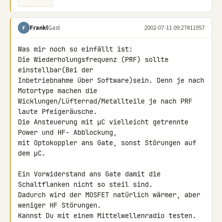
Frankl
Gast
2002-07-11 09:27
#11957
F
Was mir noch so einfällt ist:

Die Wiederholungsfrequenz (PRF) sollte 
einstellbar(Bei der 

Inbetriebnahme über Software)sein. Denn je nach 
Motortype machen die 

Wicklungen/Lüfterrad/Metallteile je nach PRF 
laute Pfeigeräusche.

Die Ansteuerung mit µC vielleicht getrennte 
Power und HF- Abblockung, 

mit Optokoppler ans Gate, sonst Störungen auf 
dem µC.

Ein Vorwiderstand ans Gate damit die 
Schaltflanken nicht so steil sind. 

Dadurch wird der MOSFET natürlich wärmer, aber 
weniger HF Störungen.

Kannst Du mit einem Mittelwellenradio testen.
