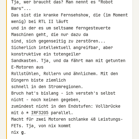
Tja, wer braucht das? Man nennt es "Robot 
Wars"...

Das sist die kranke Fernsehshow, die (im Moment 
wenig) bei RTL II läuft 

und in der es um seltsame ferngesteuerte 
Maschinen geht, die nur dazu da 

sind, sich gegenseitig zu zerstören...

Sicherlich intellektuell angreifbar, aber 
konstruktive ein totengeiler 

Sandkasten. Tja, und da fährt man mit getunten 
E-Motoren aus 

Rollstühlen, Rollern und ähnlichem. Mit den 
Dingern biste ziemlich 

schnell in den Stromregionen.

Bruch hat's bislang - ich versteh's selbst 
nicht - noch keinen gegeben, 

zumindest nicht in den Endstufen: Vollbrücke 
mit 6 * 
IRF3205
 parallel. 

Macht für zwei Motoren schlanke 48 Leistungs-
FETs. Tja, von nix kommt 

nix 
g
.