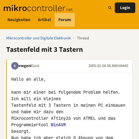
Login
Neuigkeiten
Artikel
Forum
Mikrocontroller und Digitale Elektronik
›
Thread
Tastenfeld mit 3 Tastern
ewgeni
Gast
2005-02-04 08:36
#144445
E
Hallo an alle,

kann mir einer bei folgendem Problem helfen. 
Ich will ein kleines

Tastenfeld mit 3 Tastern in meinen PC einbauen 
und habe mir dazu den

Mikrocontroller ATtiny26 von ATMEL und das 
Programmiertool 
WinAVR
besorgt.

Nun habe ich aber gleich 0 Ahnung von dem 