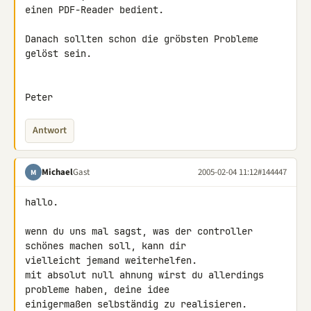
einen PDF-Reader bedient.

Danach sollten schon die gröbsten Probleme 
gelöst sein.

Peter
Antwort
Michael
Gast
2005-02-04 11:12
#144447
M
hallo.

wenn du uns mal sagst, was der controller 
schönes machen soll, kann dir

vielleicht jemand weiterhelfen.

mit absolut null ahnung wirst du allerdings 
probleme haben, deine idee

einigermaßen selbständig zu realisieren.
