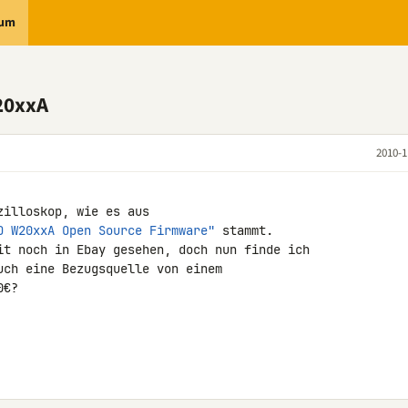
rum
20xxA
2010-1
O W20xxA Open Source Firmware"
 stammt.

it noch in Ebay gesehen, doch nun finde ich 

uch eine Bezugsquelle von einem 

€?
