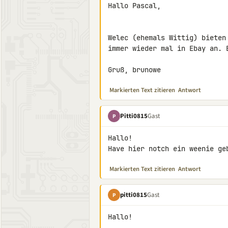
Hallo Pascal,

Welec (ehemals Wittig) bieten
immer wieder mal in Ebay an. E
Gruß, brunowe
Markierten Text zitieren
Antwort
Pitti0815
Gast
P
Hallo!

Have hier notch ein weenie ge
Markierten Text zitieren
Antwort
pitti0815
Gast
P
Hallo!
