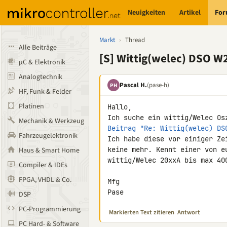
Neuigkeiten
Artikel
Fo
Markt
›
Thread
Alle Beiträge
[S] Wittig(welec) DSO W
µC & Elektronik
Analogtechnik
Pascal H.
(pase-h)
PH
HF, Funk & Felder
Platinen
Hallo,

Mechanik & Werkzeug
Beitrag "Re: Wittig(welec) DS
Fahrzeugelektronik
Ich habe diese vor einiger Ze
keine mehr. Kennt einer von e
Haus & Smart Home
wittig/Welec 20xxA bis max 400
Compiler & IDEs
FPGA, VHDL & Co.
Mfg

Pase
DSP
PC-Programmierung
Markierten Text zitieren
Antwort
PC Hard- & Software