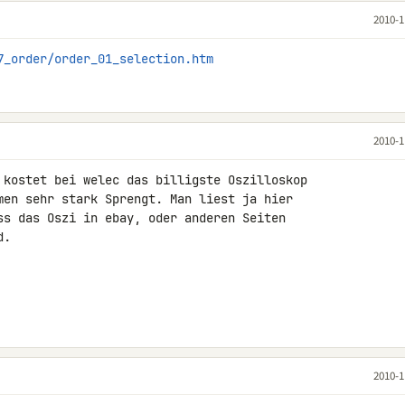
2010-1
7_order/order_01_selection.htm
2010-1
 kostet bei welec das billigste Oszilloskop 

men sehr stark Sprengt. Man liest ja hier 

ss das Oszi in ebay, oder anderen Seiten 

.

2010-1