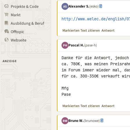
Alexander S.
(esko)
Projekte & Code
AS
Markt
http://www.welec.de/english/0
Ausbildung & Beruf
Markierten Text zitieren
Antwort
Offtopic
Webseite
Pascal H.
(pase-h)
PH
Danke für die Antwort, jedoch
ANZEIGE
ca. 780€, was meinen Preisrah
im Forum immer wieder mal, da
für ca. 300-350€ verkauft wird
Mfg

Pase
Markierten Text zitieren
Antwort
Bruno W.
(brunowe)
BW