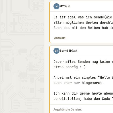
MT
Gast
M
Es ist egal was ich sende(Wie
allen möglichen Werten durchl
Auch das mit dem Reiben hab i
Antwort
Bernd N
Gast
BN
Dauerhaftes Senden mag keine 
etwas schräg :-)

Anbei mal ein simples "Hello 
auch eher nur hingemurxt.

Ich kann dir gerne heute aben
bereitstellen, habe den Code 
Angehängte Dateien: