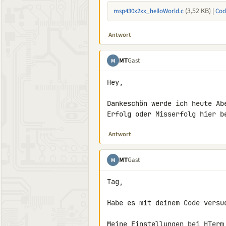
(3,52 KB) |
msp430x2xx_helloWorld.c
Cod
Antwort
MT
Gast
M
Hey,

Dankeschön werde ich heute Ab
Erfolg oder Misserfolg hier b
Antwort
MT
Gast
M
Tag,

Habe es mit deinem Code versuc
Meine Einstellungen bei HTerm 