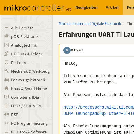
Neuigkeiten
Artikel
Fo
Mikrocontroller und Digitale Elektronik
›
Thr
Alle Beiträge
Erfahrungen UART TI La
µC & Elektronik
Analogtechnik
MT
Gast
M
HF, Funk & Felder
Platinen
Hallo,

Mechanik & Werkzeug
Ich versuche nun schon seit g
Fahrzeugelektronik
zum laufen zu bringen.

Haus & Smart Home
Als Programm nutze ich das Te
Compiler & IDEs
FPGA, VHDL & Co.
http://processors.wiki.ti.com
DCMP=launchpad&HQS=Other+OT+l
DSP
PC-Programmierung
Als Entwicklungsumgebung nutze
PC Hard- & Software
Compiler Optimierung ist auf "