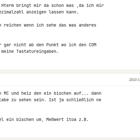
 Hterm bringt mir da schon was ,da ich mir 

ezimalzahl anzeigen lassen kann.

n reichen wenn ich sehe das was anderes 

r gar nicht ab den Punkt wo ich den COM 

 meine Tastatureingaben.
2010-1
n MC und heiz den ein bischen auf... dann 

tabe zu sehen sein. Ist ja schließlich ne 

el ein bischen um, Meßwert itoa z.B.