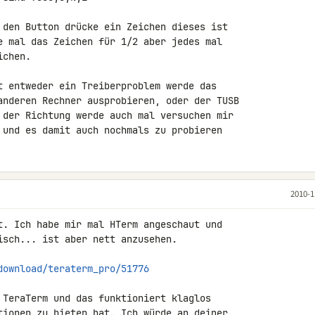
 den Button drücke ein Zeichen dieses ist 

e mal das Zeichen für 1/2 aber jedes mal 

chen.

t entweder ein Treiberproblem werde das 

anderen Rechner ausprobieren, oder der TUSB 

 der Richtung werde auch mal versuchen mir 

 und es damit auch nochmals zu probieren
2010-1
t. Ich habe mir mal HTerm angeschaut und 

isch... ist aber nett anzusehen.

download/teraterm_pro/51776
 TeraTerm und das funktioniert klaglos 

tionen zu bieten hat. Ich würde an deiner 
