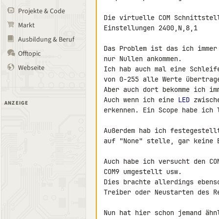
Projekte & Code
Die virtuelle COM Schnittstell
Markt
Einstellungen 2400,N,8,1

Ausbildung & Beruf
Das Problem ist das ich immer
Offtopic
nur Nullen ankommen.

Webseite
Ich hab auch mal eine Schleif
von 0-255 alle Werte übertrage
Aber auch dort bekomme ich imm
Auch wenn ich eine 
LED
 zwisch
ANZEIGE
erkennen. Ein Scope habe ich l
Außerdem hab ich festegestell
auf "None" stelle, gar keine 
Auch habe ich versucht den CO
COM9 umgestellt usw.

Dies brachte allerdings ebens
Treiber oder Neustarten des Re
Nun hat hier schon jemand ähn