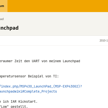
rum
ead
unchpad
2010-1
eraumer Zeit den UART von meinem Launchpad 

mperatursensor Beispiel von TI:

/index.php/MSP430_LaunchPad_(MSP-EXP430G2)?
aunchpadwiki#Complete_Projects
 ich IAR Kickstart.

Low" gestellt.
