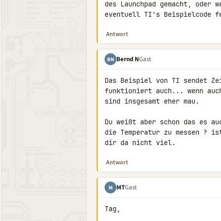
des Launchpad gemacht, oder w
eventuell TI's Beispielcode f
Antwort
Bernd N
Gast
BN
Das Beispiel von TI sendet Ze
funktioniert auch... wenn auc
sind insgesamt eher mau.

Du weißt aber schon das es au
die Temperatur zu messen ? is
dir da nicht viel.
Antwort
MT
Gast
M
Tag,
