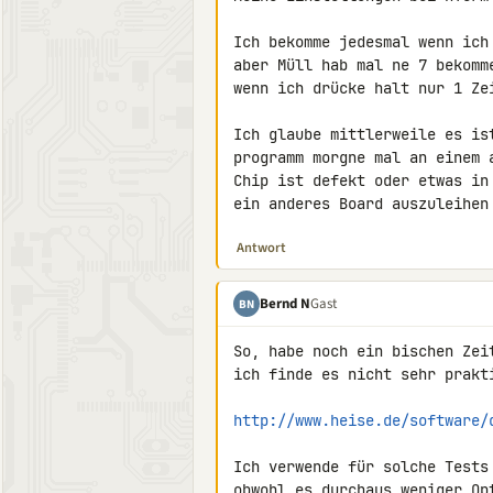
Ich bekomme jedesmal wenn ich
aber Müll hab mal ne 7 bekomm
wenn ich drücke halt nur 1 Zei
Ich glaube mittlerweile es is
programm morgne mal an einem 
Chip ist defekt oder etwas in
ein anderes Board auszuleihen
Antwort
Bernd N
Gast
BN
So, habe noch ein bischen Zei
ich finde es nicht sehr prakt
http://www.heise.de/software/
Ich verwende für solche Tests
obwohl es durchaus weniger Op