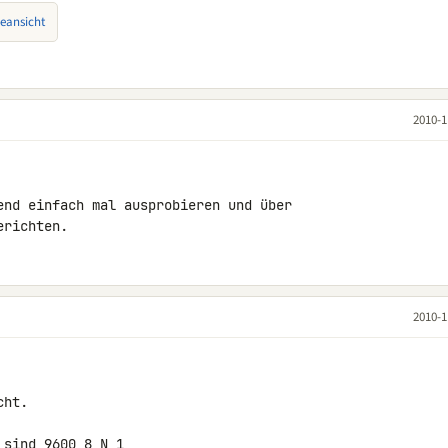
eansicht
2010-1
end einfach mal ausprobieren und über 

erichten.
2010-1
ht.

sind 9600,8,N,1
