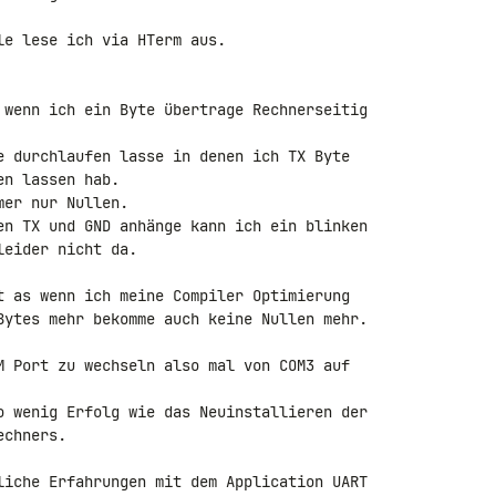
e lese ich via HTerm aus.

 wenn ich ein Byte übertrage Rechnerseitig 

e durchlaufen lasse in denen ich TX Byte 

n lassen hab.

er nur Nullen.

en TX und GND anhänge kann ich ein blinken 

eider nicht da.

t as wenn ich meine Compiler Optimierung 

Bytes mehr bekomme auch keine Nullen mehr.

M Port zu wechseln also mal von COM3 auf 

o wenig Erfolg wie das Neuinstallieren der 

chners.

liche Erfahrungen mit dem Application UART 
