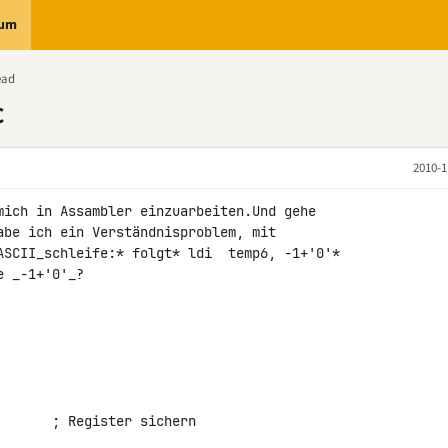
rum
ead
C
2010-1
mich in Assambler einzuarbeiten.Und gehe 

abe ich ein Verständnisproblem, mit 

ASCII_schleife:* folgt* ldi  temp6, -1+'0'* 

 _-1+'0'_?
