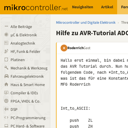
Neuigkeiten
Artikel
Fo
Mikrocontroller und Digitale Elektronik
›
Thr
Alle Beiträge
Hilfe zu AVR-Tutorial AD
µC & Elektronik
Analogtechnik
Roderrich
Gast
R
HF, Funk & Felder
Platinen
Hallo erst einmal, bin dabei 
das AVR Tutorial durch. Nun h
Mechanik & Werkzeug
folgendem Code, nach *Int_to_
Fahrzeugelektronik
was ist das für eine Konstante
MFG Roderrich

Haus & Smart Home
Compiler & IDEs
FPGA, VHDL & Co.
Int_to_ASCII:

DSP
PC-Programmierung
    push    ZL                      ; Register sichern

PC Hard- & Software
    push    ZH
