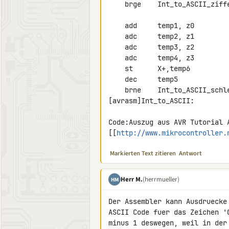
    brge    Int_to_ASCII_ziffer     ; noch kein Unterlauf, nochmal

    add     temp1, z0               ; Unterlauf, eimal wieder addieren

    adc     temp2, z1               ; 32 Bit

    adc     temp3, z2

    adc     temp4, z3

    st      X+,temp6                ; Ziffer speichern

    dec     temp5

    brne    Int_to_ASCII_schleife   ; noch eine Ziffer?

[avrasm]Int_to_ASCII:

Code:Auszug aus AVR Tutorial A
[[
http://www.mikrocontroller.
Markierten Text zitieren
Antwort
Herr M.
(herrmueller)
HM
Der Assembler kann Ausdruecke
ASCII Code fuer das Zeichen '
minus 1 deswegen, weil in der