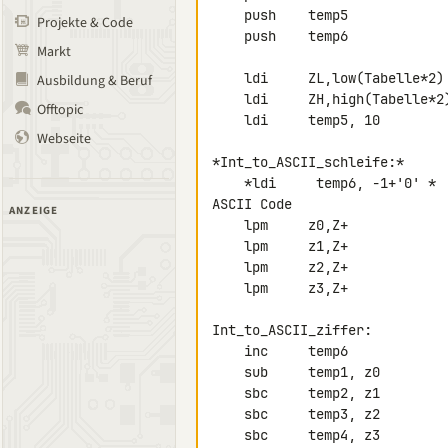
    push    temp5

Projekte & Code
    push    temp6

Markt
    ldi     ZL,low(Tabelle*2)       ; Zeiger auf Tabelle

Ausbildung & Beruf
    ldi     ZH,high(Tabelle*2)

Offtopic
    ldi     temp5, 10               ; Schleifenzähler

Webseite
*Int_to_ASCII_schleife:*

    *ldi     temp6, -1+'0' *          ; Ziffernzähler zählt direkt im 

ASCII Code

ANZEIGE
    lpm     z0,Z+                   ; Nächste Zahl laden

    lpm     z1,Z+

    lpm     z2,Z+

    lpm     z3,Z+

Int_to_ASCII_ziffer:

    inc     temp6                   ; Ziffer erhöhen

    sub     temp1, z0               ; Zahl subrahieren

    sbc     temp2, z1               ; 32 Bit

    sbc     temp3, z2

    sbc     temp4, z3
