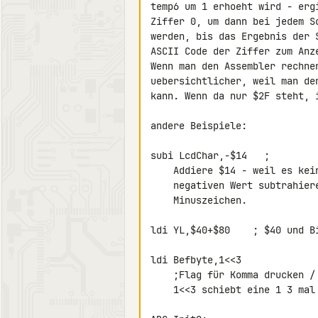
temp6 um 1 erhoeht wird - erg
Ziffer 0, um dann bei jedem S
werden, bis das Ergebnis der 
ASCII Code der Ziffer zum Anze
Wenn man den Assembler rechne
uebersichtlicher, weil man de
kann. Wenn da nur $2F steht, 
andere Beispiele:

subi LcdChar,-$14   ;

    Addiere $14 - weil es keinen ADDI Befehl gibt, muss man den

    negativen Wert subtrahieren. Den errechnet mir der Assembler mit dem

    Minuszeichen.

ldi YL,$40+$80    ; $40 und Bi
ldi Befbyte,1<<3

    ;Flag für Komma drucken / 3 Nachkommastellen

    1<<3 schiebt eine 1 3 mal nach links, dh. Bit 3 ist gesetzt.
