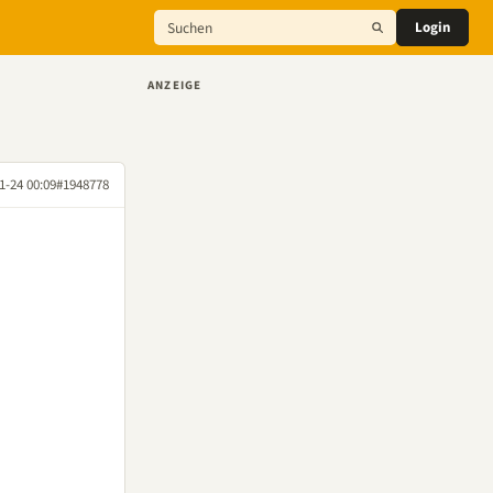
Login
ANZEIGE
1-24 00:09
#1948778