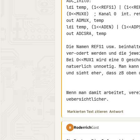
ADC_Init0:

ldi temp, (1<<REFS1) | (1<<RE
(0<<MUX0)  ; Kanal 0  int. ref
out ADMUX, temp

ldi temp, (1<<ADEN) | (1<<ADPS
out ADCSRA, temp

Die Namen REFS1 usw. beinhalt
ver-odert werden und die jewe
Bei 0<<MUX1 wird eine 0 gesch
natuerlich unnoetig. Man kann
und sieht eher, dass zB oben d
Wenn man damit arbeitet, vere
uebersichtlicher.
Markierten Text zitieren
Antwort
Roderrich
Gast
R