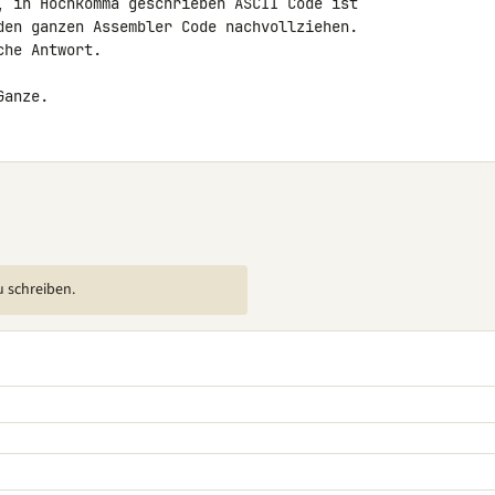
, in Hochkomma geschrieben ASCII Code ist 

den ganzen Assembler Code nachvollziehen.

he Antwort.

Ganze.
u schreiben.