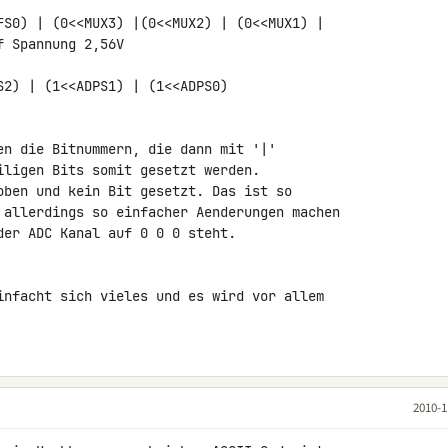
FS0) | (0<<MUX3) |(0<<MUX2) | (0<<MUX1) | 

 Spannung 2,56V

2) | (1<<ADPS1) | (1<<ADPS0)

en die Bitnummern, die dann mit '|' 

iligen Bits somit gesetzt werden.

oben und kein Bit gesetzt. Das ist so 

 allerdings so einfacher Aenderungen machen 

er ADC Kanal auf 0 0 0 steht.

infacht sich vieles und es wird vor allem 

2010-1