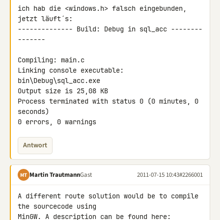
ich hab die <windows.h> falsch eingebunden, 
jetzt läuft´s:

-------------- Build: Debug in sql_acc --------
-------

Compiling: main.c

Linking console executable: 
bin\Debug\sql_acc.exe

Output size is 25,08 KB

Process terminated with status 0 (0 minutes, 0 
seconds)

0 errors, 0 warnings
Antwort
Martin Trautmann
Gast
2011-07-15 10:43
#2266001
MT
A different route solution would be to compile 
the sourcecode using 
