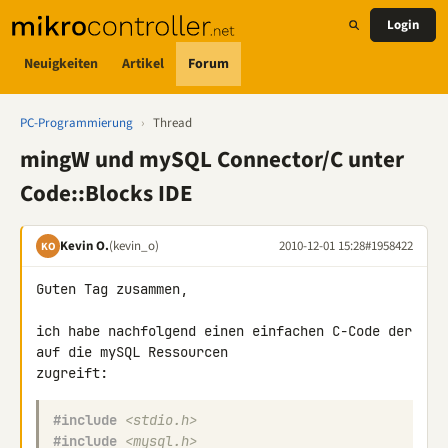
Login
Neuigkeiten
Artikel
Forum
PC-Programmierung
›
Thread
mingW und mySQL Connector/C unter
Code::Blocks IDE
Kevin O.
(kevin_o)
2010-12-01 15:28
#1958422
KO
Guten Tag zusammen,

ich habe nachfolgend einen einfachen C-Code der 
auf die mySQL Ressourcen 

#include
<stdio.h>
#include
<mysql.h>