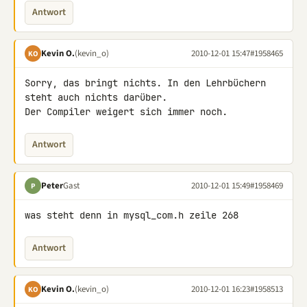
Antwort
Kevin O.
(kevin_o)
2010-12-01 15:47
#1958465
KO
Sorry, das bringt nichts. In den Lehrbüchern 
steht auch nichts darüber. 

Der Compiler weigert sich immer noch.
Antwort
Peter
Gast
2010-12-01 15:49
#1958469
P
was steht denn in mysql_com.h zeile 268
Antwort
Kevin O.
(kevin_o)
2010-12-01 16:23
#1958513
KO