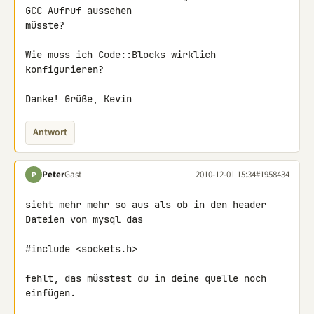
GCC Aufruf aussehen 

müsste?

Wie muss ich Code::Blocks wirklich 
konfigurieren?

Danke! Grüße, Kevin
Antwort
Peter
Gast
2010-12-01 15:34
#1958434
P
sieht mehr mehr so aus als ob in den header 
Dateien von mysql das

#include <sockets.h>

fehlt, das müsstest du in deine quelle noch 
einfügen.