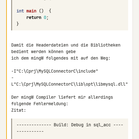
int
main
()
{
return
0
;
}
Damit die Headerdateien und die Bibliotheken 
bedient werden können gebe 

ich dem mingW folgendes mit auf den Weg:

-I"C:\Cprj\MySQLConnectorC\include"

-
L"C:\Cprj\MySQLConnectorC\lib\opt\libmysql.dll"

Der mingW Compiler liefert mir allerdings 
folgende Fehlermeldung:

Zitat:
-------------- Build: Debug in sql_acc ----