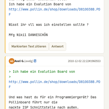
http://www.pollin.de/shop/downloads/D810038B.PD
F
Wisst ihr vll was ich einstellen sollte ?

Mfg Niki1 DANKESCHÖN
Markierten Text zitieren
Antwort
Axel G.
(axelg)
2010-12-02 22:22
#1960553
AG
> Ich habe ein Evalution Board von
> 
http://www.pollin.de/shop/downloads/D810038B.PD
F
Und was hast du für ein Programmiergerät? Das 
Pollinboard führt nur die 

nackte ISP Schnittstelle nach außen.
