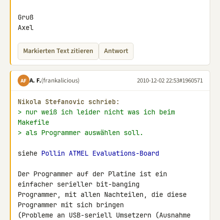
Gruß

Axel
Markierten Text zitieren
Antwort
A. F.
(frankalicious)
2010-12-02 22:53
#1960571
AF
Nikola Stefanovic schrieb:
> nur weiß ich leider nicht was ich beim 
Makefile
> als Programmer auswählen soll.
siehe 
Pollin ATMEL Evaluations-Board
Der Programmer auf der Platine ist ein 
einfacher serieller bit-banging 

Programmer, mit allen Nachteilen, die diese 
Programmer mit sich bringen 

(Probleme an USB-seriell Umsetzern (Ausnahme 