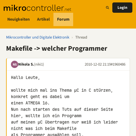
Login
Neuigkeiten
Artikel
Forum
Mikrocontroller und Digitale Elektronik
›
Thread
Makefile -> welcher Programmer
Nikola S.
(niki1)
2010-12-02 21:19
#1960486
NS
Hallo Leute,

wollte mich mal ins Thema µC in C stürzen, 
konkret geht es dabei um 

einen ATMEGA 16.

Nun nach starten des Tuts auf dieser Seite 
hier, wollte ich ein Programm 

auf meinen µC übertragen nur weiß ich leider 
nicht was ich beim Makefile 

als Programmer auswählen soll.
