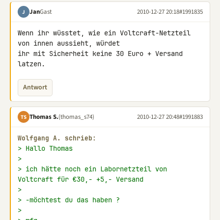
Jan
Gast
2010-12-27 20:18
#1991835
J
Wenn ihr wüsstet, wie ein Voltcraft-Netzteil 
von innen aussieht, würdet 

ihr mit Sicherheit keine 30 Euro + Versand 
latzen.
Antwort
Thomas S.
(thomas_s74)
2010-12-27 20:48
#1991883
TS
Wolfgang A. schrieb:
> Hallo Thomas
>
> ich hätte noch ein Labornetzteil von 
Voltcraft für €30,- +5,- Versand
>
> -möchtest du das haben ?
>