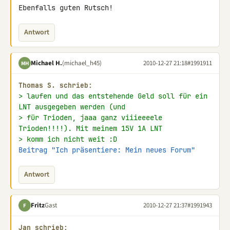
Ebenfalls guten Rutsch!
Antwort
Michael H.
(michael_h45)
2010-12-27 21:18
#1991911
MH
Thomas S. schrieb:
> laufen und das entstehende Geld soll für ein 
LNT ausgegeben werden (und
> für Trioden, jaaa ganz viiieeeele 
Trioden!!!!). Mit meinem 15V 1A LNT
> komm ich nicht weit :D
Beitrag "Ich präsentiere: Mein neues Forum"
Antwort
Fritz
Gast
2010-12-27 21:37
#1991943
F
Jan schrieb: