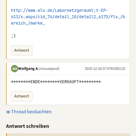
http://www.elv.de/Labornetzgerauml;t-EP-
613/x.aspx/cid_74/detail_10/detail2_6175/flv_/b
ereich_/marke_
;)
Antwort
Wolfgang A.
(mausepaul)
2010-12-28 07:07
#1992132
WA
********ENDE********VERKAUFT*********
Antwort
Thread beobachten
Antwort schreiben