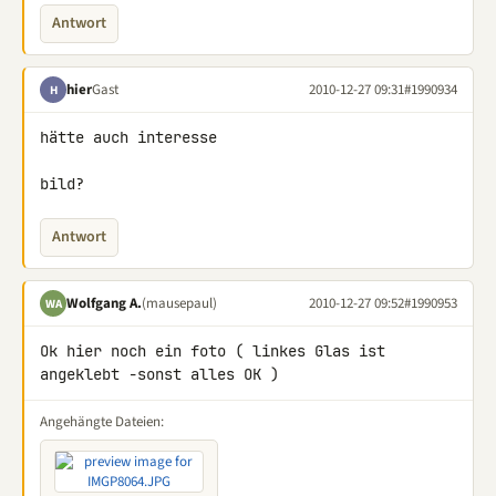
Antwort
hier
Gast
2010-12-27 09:31
#1990934
H
hätte auch interesse

bild?
Antwort
Wolfgang A.
(mausepaul)
2010-12-27 09:52
#1990953
WA
Ok hier noch ein foto ( linkes Glas ist 
angeklebt -sonst alles OK )
Angehängte Dateien: