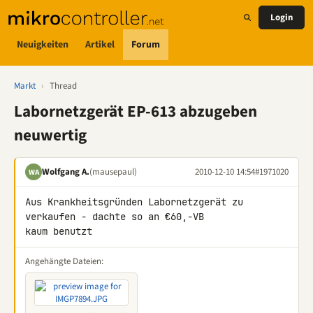
Login
Neuigkeiten
Artikel
Forum
Markt
›
Thread
Labornetzgerät EP-613 abzugeben
neuwertig
Wolfgang A.
(mausepaul)
2010-12-10 14:54
#1971020
WA
Aus Krankheitsgründen Labornetzgerät zu 
verkaufen - dachte so an €60,-VB

kaum benutzt
Angehängte Dateien: