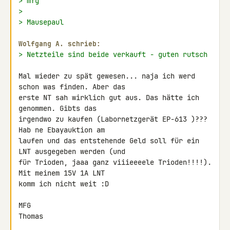
> mfg
>
> Mausepaul
Wolfgang A. schrieb:
> Netzteile sind beide verkauft - guten rutsch
Mal wieder zu spät gewesen... naja ich werd 
schon was finden. Aber das 

erste NT sah wirklich gut aus. Das hätte ich 
genommen. Gibts das 

irgendwo zu kaufen (Labornetzgerät EP-613 )??? 
Hab ne Ebayauktion am 

laufen und das entstehende Geld soll für ein 
LNT ausgegeben werden (und 

für Trioden, jaaa ganz viiieeeele Trioden!!!!). 
Mit meinem 15V 1A LNT 

komm ich nicht weit :D

MFG

Thomas
