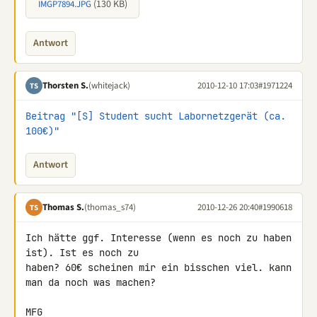
(130 KB)
IMGP7894.JPG
Antwort
Thorsten S.
(whitejack)
2010-12-10 17:03
#1971224
TS
Beitrag "[S] Student sucht Labornetzgerät (ca. 
100€)"
Antwort
Thomas S.
(thomas_s74)
2010-12-26 20:40
#1990618
TS
Ich hätte ggf. Interesse (wenn es noch zu haben 
ist). Ist es noch zu 

haben? 60€ scheinen mir ein bisschen viel. kann 
man da noch was machen?

MFG
