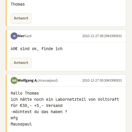
Thomas
Antwort
hier
Gast
2010-12-27 09:29
#1990932
H
60€ sind ok, finde ich
Antwort
Wolfgang A.
(mausepaul)
2010-12-27 09:30
#1990933
WA
Hallo Thomas

ich hätte noch ein Labornetzteil von Voltcraft 
für €30,- +5,- Versand 

-möchtest du das haben ?

mfg

Mausepaul