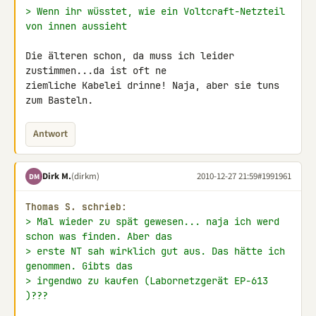
> Wenn ihr wüsstet, wie ein Voltcraft-Netzteil 
von innen aussieht
Die älteren schon, da muss ich leider 
zustimmen...da ist oft ne 

ziemliche Kabelei drinne! Naja, aber sie tuns 
zum Basteln.
Antwort
Dirk M.
(dirkm)
2010-12-27 21:59
#1991961
DM
Thomas S. schrieb:
> Mal wieder zu spät gewesen... naja ich werd 
schon was finden. Aber das
> erste NT sah wirklich gut aus. Das hätte ich 
genommen. Gibts das
> irgendwo zu kaufen (Labornetzgerät EP-613 
)???