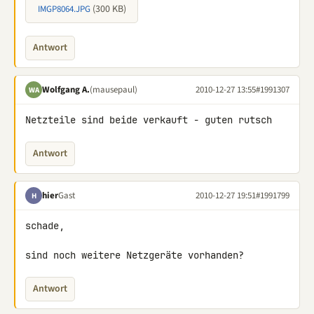
(300 KB)
IMGP8064.JPG
Antwort
Wolfgang A.
(mausepaul)
2010-12-27 13:55
#1991307
WA
Netzteile sind beide verkauft - guten rutsch
Antwort
hier
Gast
2010-12-27 19:51
#1991799
H
schade,

sind noch weitere Netzgeräte vorhanden?
Antwort