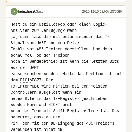
heinzhorst
Gast
2010-12-15 09:05
#1976680
H
Hast du ein Oszilloskop oder einen Logic-
Analyzer zur Verfügung? Wenn 

ja, dann lass dir mal untereinander das Tx-
Signal von UART und den Drive 

Enable vom 485-Treiber darstellen. Und dann 
schau mal, ob der Treiber 

noch im Sendebetrieb ist wenn die letzten Bits 
aus dem UART 

rausgeschoben wenden. Hatte das Problem mal auf 
dem 
PIC16
F877. Der 

Tx-Interrupt wird nämlich bei den meisten 
Controllern ausgelöst wenn ein 

neues Byte in das Tx-Register geschrieben 
werden kann und NICHT erst 

wenn das Transmit Shift Register leer ist. Das 
bedeutet, dass du den 

Pin, der mit dem DE-Eingang des 485-Treibers 
verbunden ist nicht im 
