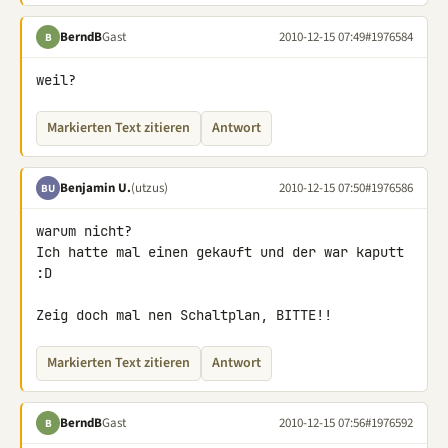
BerndB
Gast
2010-12-15 07:49
#1976584
B
weil?
Markierten Text zitieren
Antwort
Benjamin U.
(utzus)
2010-12-15 07:50
#1976586
BU
warum nicht?

Ich hatte mal einen gekauft und der war kaputt 
:D

Zeig doch mal nen Schaltplan, BITTE!!
Markierten Text zitieren
Antwort
BerndB
Gast
2010-12-15 07:56
#1976592
B