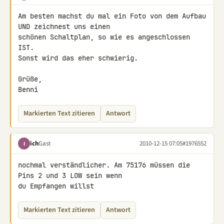
Am besten machst du mal ein Foto von dem Aufbau 
UND zeichnest uns einen 

schönen Schaltplan, so wie es angeschlossen 
IST.

Sonst wird das eher schwierig.

Grüße,

Benni
Markierten Text zitieren
Antwort
ich
Gast
2010-12-15 07:05
#1976552
I
nochmal verständlicher. Am 75176 müssen die 
Pins 2 und 3 LOW sein wenn 

du Empfangen willst
Markierten Text zitieren
Antwort