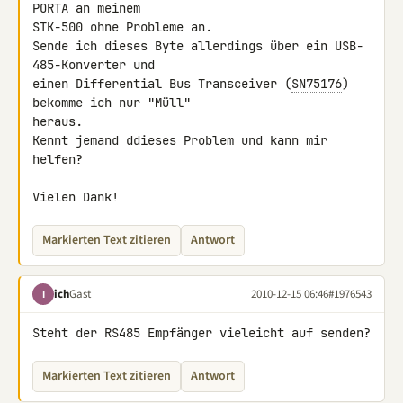
PORTA an meinem

STK-500 ohne Probleme an.

Sende ich dieses Byte allerdings über ein USB-
485-Konverter und

einen Differential Bus Transceiver (
SN75176
) 
bekomme ich nur "Müll"

heraus.

Kennt jemand ddieses Problem und kann mir 
helfen?

Vielen Dank!
Markierten Text zitieren
Antwort
ich
Gast
2010-12-15 06:46
#1976543
I
Steht der RS485 Empfänger vieleicht auf senden?
Markierten Text zitieren
Antwort