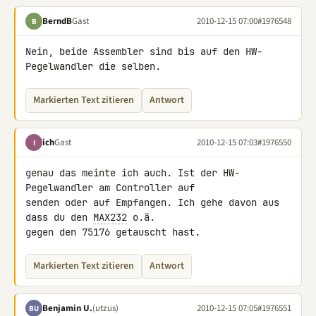
BerndB
Gast
2010-12-15 07:00
#1976548
B
Nein, beide Assembler sind bis auf den HW-
Pegelwandler die selben.
Markierten Text zitieren
Antwort
ich
Gast
2010-12-15 07:03
#1976550
I
genau das meinte ich auch. Ist der HW-
Pegelwandler am Controller auf 

senden oder auf Empfangen. Ich gehe davon aus 
dass du den 
MAX232
 o.ä. 

gegen den 75176 getauscht hast.
Markierten Text zitieren
Antwort
Benjamin U.
(utzus)
2010-12-15 07:05
#1976551
BU