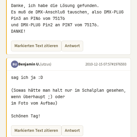
Danke, ich habe die Lösung gefunden.

Es muß de DMX-Anschluß tauschen, also DMX-PLUG 
Pin3 an PIN6 vom 75176

und DMX-PLUG Pin2 an PIN7 vom 75176.

DANKE!
Markierten Text zitieren
Antwort
Benjamin U.
(utzus)
2010-12-15 07:57
#1976593
BU
sag ich ja :D

(Sowas hätte man halt nur im Schalplan gesehen, 
wenn überhaupt ;) oder 

im Foto vom Aufbau)

Schönen Tag!
Markierten Text zitieren
Antwort