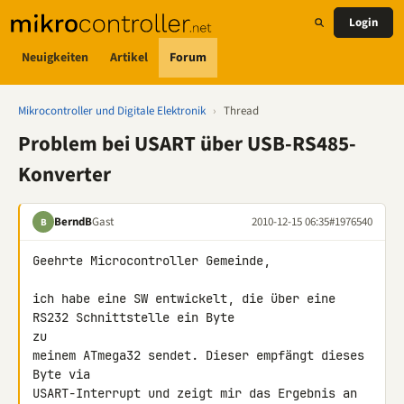
Login
Neuigkeiten
Artikel
Forum
Mikrocontroller und Digitale Elektronik
›
Thread
Problem bei USART über USB-RS485-
Konverter
BerndB
Gast
2010-12-15 06:35
#1976540
B
Geehrte Microcontroller Gemeinde,

ich habe eine SW entwickelt, die über eine 
RS232 Schnittstelle ein Byte 

zu

meinem ATmega32 sendet. Dieser empfängt dieses 
Byte via

USART-Interrupt und zeigt mir das Ergebnis an 