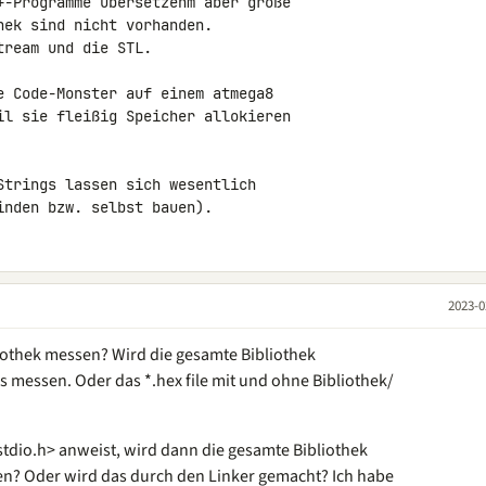
+-Programme übersetzenm aber große

ek sind nicht vorhanden.

ream und die STL.

e Code-Monster auf einem atmega8

il sie fleißig Speicher allokieren

trings lassen sich wesentlich

inden bzw. selbst bauen).
2023-0
iothek messen? Wird die gesamte Bibliothek
 messen. Oder das *.hex file mit und ohne Bibliothek/
tdio.h> anweist, wird dann die gesamte Bibliothek
n? Oder wird das durch den Linker gemacht? Ich habe