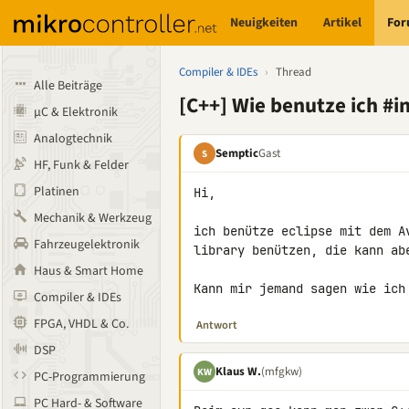
Neuigkeiten
Artikel
Fo
Compiler & IDEs
›
Thread
Alle Beiträge
[C++] Wie benutze ich #i
µC & Elektronik
Analogtechnik
Semptic
Gast
S
HF, Funk & Felder
Platinen
Hi,

Mechanik & Werkzeug
ich benütze eclipse mit dem A
Fahrzeugelektronik
library benützen, die kann abe
Haus & Smart Home
Kann mir jemand sagen wie ich
Compiler & IDEs
FPGA, VHDL & Co.
Antwort
DSP
Klaus W.
(mfgkw)
KW
PC-Programmierung
PC Hard- & Software