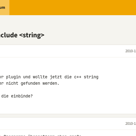
rum
nclude <string>
2010-1
vr plugin und wollte jetzt die c++ string 

r nicht gefunden werden.

 die einbinde?
2010-1