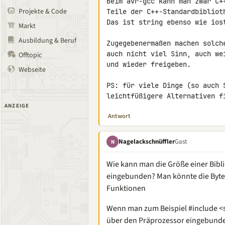
Beim avr-gcc kann man zwar C+
Projekte & Code
Teile der C++-Standardbiblioth
Das ist string ebenso wie iost
Markt
Ausbildung & Beruf
Zugegebenermaßen machen solch
auch nicht viel Sinn, auch we
Offtopic
und wieder freigeben.

Webseite
PS: für viele Dinge (so auch S
leichtfüßigere Alternativen f
ANZEIGE
Antwort
Nagelackschnüffler
Gast
N
Wie kann man die Größe einer Bibl
eingebunden? Man könnte die Bytes
Funktionen
Wenn man zum Beispiel #include <s
über den Präprozessor eingebunde