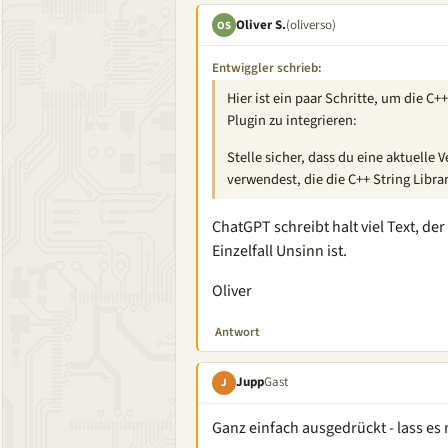
Oliver S.
(oliverso)
OS
Entwiggler schrieb:
Hier ist ein paar Schritte, um die C+
Plugin zu integrieren:
Stelle sicher, dass du eine aktuelle
verwendest, die die C++ String Librar
ChatGPT schreibt halt viel Text, d
Einzelfall Unsinn ist.
Oliver
Antwort
Jupp
Gast
J
Ganz einfach ausgedrückt - lass e