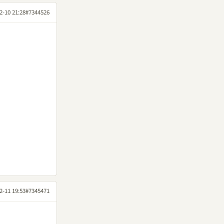
2-10 21:28
#7344526
2-11 19:53
#7345471