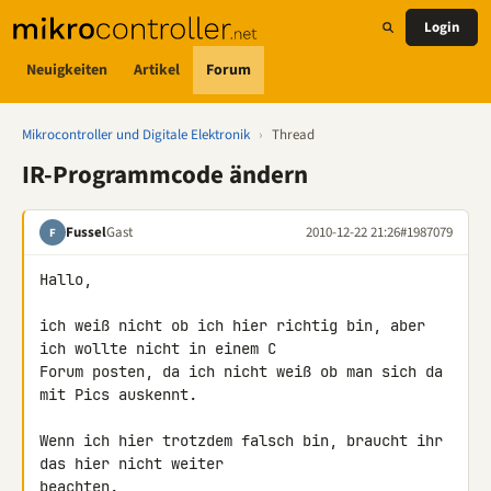
Login
Neuigkeiten
Artikel
Forum
Mikrocontroller und Digitale Elektronik
›
Thread
IR-Programmcode ändern
Fussel
Gast
2010-12-22 21:26
#1987079
F
Hallo,

ich weiß nicht ob ich hier richtig bin, aber 
ich wollte nicht in einem C 

Forum posten, da ich nicht weiß ob man sich da 
mit Pics auskennt.

Wenn ich hier trotzdem falsch bin, braucht ihr 
das hier nicht weiter 

beachten.
