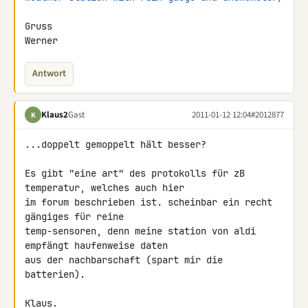
Gruss

Werner
Antwort
Klaus2
Gast
2011-01-12 12:04
#2012877
K
...doppelt gemoppelt hält besser?

Es gibt "eine art" des protokolls für zB 
temperatur, welches auch hier 

im forum beschrieben ist. scheinbar ein recht 
gängiges für reine 

temp-sensoren, denn meine station von aldi 
empfängt haufenweise daten 

aus der nachbarschaft (spart mir die 
batterien).

Klaus.