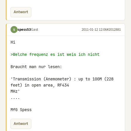
Antwort
spess53
Gast
2011-01-12 12:06
#2012881
S
Hi

>Welche frequenz es ist weis ich nicht
Braucht man nur lesen:

'Transmission (Anemometer) : up to 100M (228 
feet) in open area, RF434 

MHz'

....

MfG Spess
Antwort