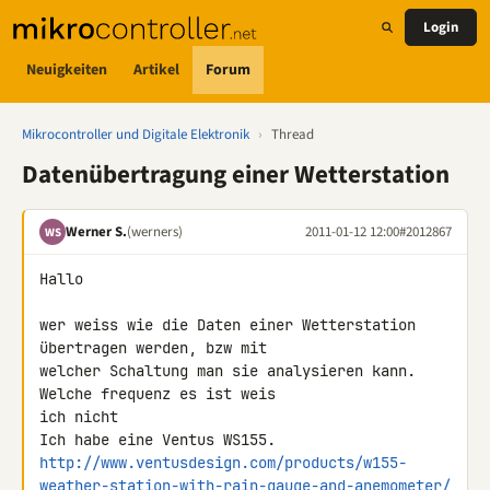
Login
Neuigkeiten
Artikel
Forum
Mikrocontroller und Digitale Elektronik
›
Thread
Datenübertragung einer Wetterstation
Werner S.
(werners)
2011-01-12 12:00
#2012867
WS
Hallo

wer weiss wie die Daten einer Wetterstation 
übertragen werden, bzw mit 

welcher Schaltung man sie analysieren kann. 
Welche frequenz es ist weis 

ich nicht

http://www.ventusdesign.com/products/w155-
weather-station-with-rain-gauge-and-anemometer/