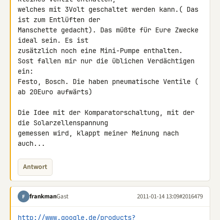
welches mit 3Volt geschaltet werden kann.( Das 
ist zum Entlüften der 

Manschette gedacht). Das müßte für Eure Zwecke 
ideal sein. Es ist 

zusätzlich noch eine Mini-Pumpe enthalten.

Sost fallen mir nur die üblichen Verdächtigen 
ein:

Festo, Bosch. Die haben pneumatische Ventile ( 
ab 20Euro aufwärts)

Die Idee mit der Komparatorschaltung, mit der 
die Solarzellenspannung 

gemessen wird, klappt meiner Meinung nach 
auch...
Antwort
frankman
Gast
2011-01-14 13:09
#2016479
F
http://www.google.de/products?