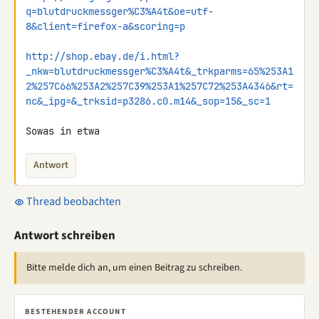
q=blutdruckmessger%C3%A4t&oe=utf-
8&client=firefox-a&scoring=p
http://shop.ebay.de/i.html?
_nkw=blutdruckmessger%C3%A4t&_trkparms=65%253A1
2%257C66%253A2%257C39%253A1%257C72%253A4346&rt=
nc&_ipg=&_trksid=p3286.c0.m14&_sop=15&_sc=1
Sowas in etwa
Antwort
Thread beobachten
Antwort schreiben
Bitte melde dich an, um einen Beitrag zu schreiben.
BESTEHENDER ACCOUNT