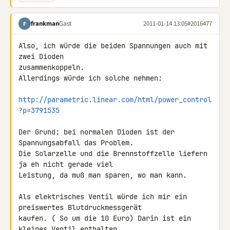
frankman
Gast
2011-01-14 13:05
#2016477
F
Also, ich würde die beiden Spannungen auch mit 
zwei Dioden 

zusammenkoppeln.

Allerdings würde ich solche nehmen:

http://parametric.linear.com/html/power_control
?p=3791535
Der Grund: bei normalen Dioden ist der 
Spannungsabfall das Problem.

Die Solarzelle und die Brennstoffzelle liefern 
ja eh nicht gerade viel 

Leistung, da muß man sparen, wo man kann.

Als elektrisches Ventil würde ich mir ein 
preiswertes Blutdruckmessgerät 

kaufen. ( So um die 10 Euro) Darin ist ein 
kleines Ventil enthalten, 
