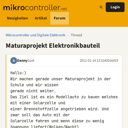
Login
Neuigkeiten
Artikel
Forum
Mikrocontroller und Digitale Elektronik
›
Thread
Maturaprojekt Elektronikbauteil
Danny
Gast
2011-01-14 12:31
#2016419
D
Hallo:)

Wir machen gerade unser Maturaprojekt in der 
Schule und wir wissen 

gerade nicht weiter.

Das Ziel ist es ein Modellauto zu bauen welches 
mit einer Solarzelle und 

einer Brennstoffzelle angetrieben wird. Und 
zwar soll das Auto mit der 

Solarzelle fahren und wenn diese zu wenig 
Spannung liefert(Wolken/Nacht) 
