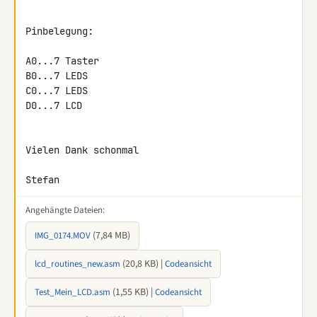
Pinbelegung:

A0...7 Taster

B0...7 LEDS

C0...7 LEDS

D0...7 LCD

Vielen Dank schonmal

Stefan
Angehängte Dateien:
(7,84 MB)
IMG_0174.MOV
(20,8 KB) |
lcd_routines_new.asm
Codeansicht
(1,55 KB) |
Test_Mein_LCD.asm
Codeansicht