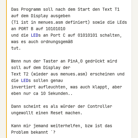
Das Programm soll nach dem Start den Text T1 
auf dem Display ausgeben 

(T1 ist in menues.asm definiert) sowie die LEds 
an PORT B auf 10101010 

und die 
LED
s an Port C auf 01010101 schalten, 
was es auch ordnungsgemäß 

tut.

Wenn nun der Taster an PinA,0 gedrückt wird 
soll auf dem Display der 

Text T2 (wieder aus menues.asm) erscheinen und 
die 
LED
s sollen genau 

invertiert aufleuchten, was auch klappt, aber 
eben nur ca 10 Sekunden..

Dann scheint es als würder der Controller 
ungewollt einen Reset machen.

Kann mir jemand weiterhelfen, bzw ist das 
Problem bekannt `?
