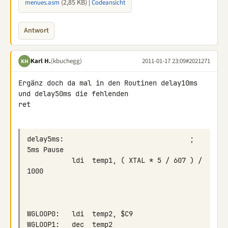
(2,85 KB) |
menues.asm
Codeansicht
Antwort
Karl H.
(kbuchegg)
2011-01-17 23:09
#2021271
KH
Ergänz doch da mal in den Routinen delay10ms 
und delay50ms die fehlenden 

ret

delay5ms:                               ; 
           ldi  temp1, ( XTAL * 5 / 607 ) / 