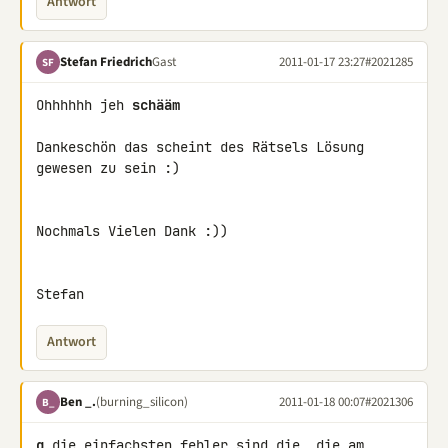
Antwort
Stefan Friedrich
Gast
2011-01-17 23:27
#2021285
SF
Ohhhhhh jeh 
schääm
Dankeschön das scheint des Rätsels Lösung 
gewesen zu sein :)

Nochmals Vielen Dank :))

Stefan
Antwort
Ben _.
(burning_silicon)
2011-01-18 00:07
#2021306
B_
g
 die einfachsten fehler sind die, die am 