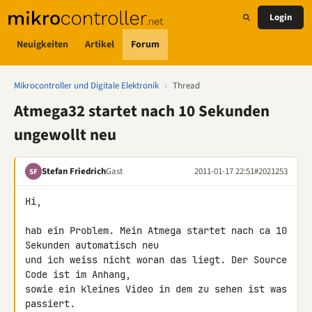
Login
Neuigkeiten
Artikel
Forum
Mikrocontroller und Digitale Elektronik
›
Thread
Atmega32 startet nach 10 Sekunden
ungewollt neu
Stefan Friedrich
Gast
2011-01-17 22:51
#2021253
SF
Hi,

hab ein Problem. Mein Atmega startet nach ca 10 
Sekunden automatisch neu 

und ich weiss nicht woran das liegt. Der Source 
Code ist im Anhang, 

sowie ein kleines Video in dem zu sehen ist was 
passiert.
