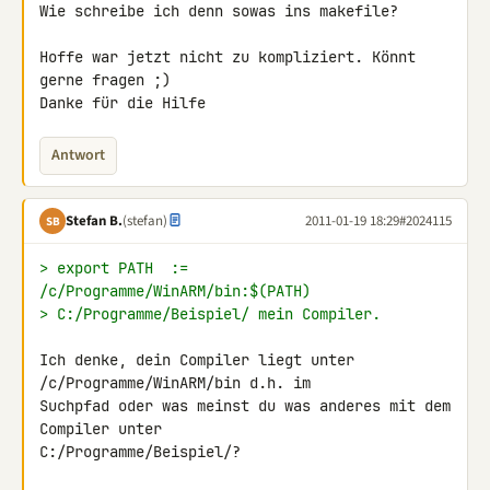
Wie schreibe ich denn sowas ins makefile?

Hoffe war jetzt nicht zu kompliziert. Könnt 
gerne fragen ;)

Danke für die Hilfe
Antwort
Stefan B.
(stefan)
2011-01-19 18:29
#2024115
SB
> export PATH  := 
/c/Programme/WinARM/bin:$(PATH)
> C:/Programme/Beispiel/ mein Compiler.
Ich denke, dein Compiler liegt unter 
/c/Programme/WinARM/bin d.h. im 

Suchpfad oder was meinst du was anderes mit dem 
Compiler unter 

C:/Programme/Beispiel/?
