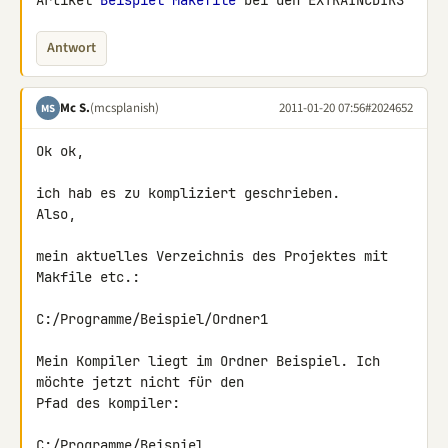
Artikel 
Beispiel Makefile
 bei den EXTRAINCDIRS
Antwort
Mc S.
(mcsplanish)
2011-01-20 07:56
#2024652
MS
Ok ok,

ich hab es zu kompliziert geschrieben.

Also,

mein aktuelles Verzeichnis des Projektes mit 
Makfile etc.:

C:/Programme/Beispiel/Ordner1

Mein Kompiler liegt im Ordner Beispiel. Ich 
möchte jetzt nicht für den 

Pfad des kompiler:

C:/Programme/Beispiel
