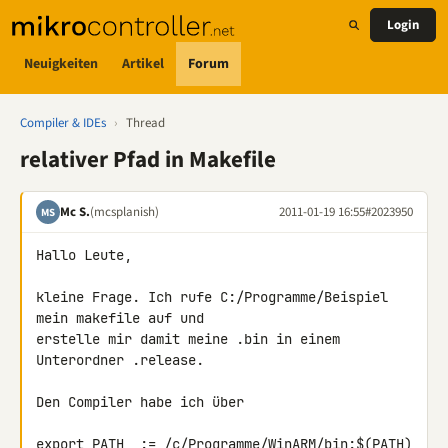
Login
Neuigkeiten
Artikel
Forum
Compiler & IDEs
›
Thread
relativer Pfad in Makefile
Mc S.
(mcsplanish)
2011-01-19 16:55
#2023950
MS
Hallo Leute,

kleine Frage. Ich rufe C:/Programme/Beispiel 
mein makefile auf und 

erstelle mir damit meine .bin in einem 
Unterordner .release.

Den Compiler habe ich über

export PATH  := /c/Programme/WinARM/bin:$(PATH)
