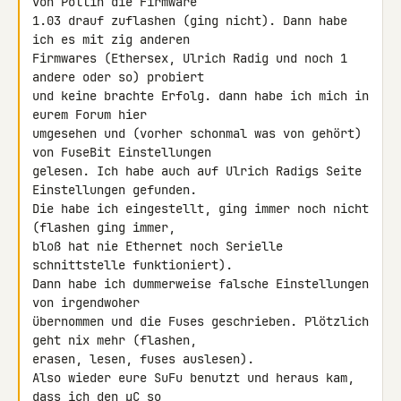
von Pollin die Firmware 

1.03 drauf zuflashen (ging nicht). Dann habe 
ich es mit zig anderen 

Firmwares (Ethersex, Ulrich Radig und noch 1 
andere oder so) probiert 

und keine brachte Erfolg. dann habe ich mich in 
eurem Forum hier 

umgesehen und (vorher schonmal was von gehört) 
von FuseBit Einstellungen 

gelesen. Ich habe auch auf Ulrich Radigs Seite 
Einstellungen gefunden. 

Die habe ich eingestellt, ging immer noch nicht 
(flashen ging immer, 

bloß hat nie Ethernet noch Serielle 
schnittstelle funktioniert).

Dann habe ich dummerweise falsche Einstellungen 
von irgendwoher 

übernommen und die Fuses geschrieben. Plötzlich 
geht nix mehr (flashen, 

erasen, lesen, fuses auslesen).

Also wieder eure SuFu benutzt und heraus kam, 
dass ich den μC so 
