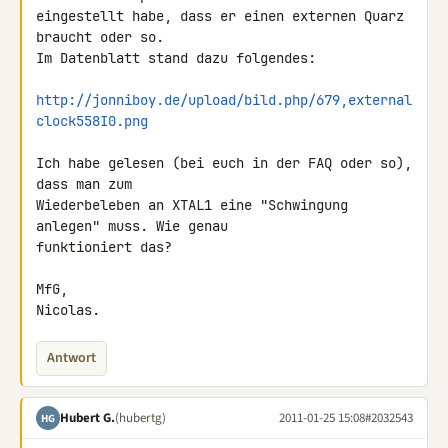
eingestellt habe, dass er einen externen Quarz 
braucht oder so.

Im Datenblatt stand dazu folgendes:

http://jonniboy.de/upload/bild.php/679,external
clock558I0.png
Ich habe gelesen (bei euch in der FAQ oder so), 
dass man zum 

Wiederbeleben an XTAL1 eine "Schwingung 
anlegen" muss. Wie genau 

funktioniert das?

MfG,

Nicolas.
Antwort
Hubert G.
(hubertg)
2011-01-25 15:08
#2032543
HG