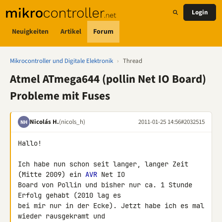
Login
Neuigkeiten
Artikel
Forum
Mikrocontroller und Digitale Elektronik
›
Thread
Atmel ATmega644 (pollin Net IO Board)
Probleme mit Fuses
Nicolás H.
(nicols_h)
2011-01-25 14:56
#2032515
NH
Hallo!

Ich habe nun schon seit langer, langer Zeit 
(Mitte 2009) ein 
AVR
 Net IO 

Board von Pollin und bisher nur ca. 1 Stunde 
Erfolg gehabt (2010 lag es 

bei mir nur in der Ecke). Jetzt habe ich es mal 
wieder rausgekramt und 
