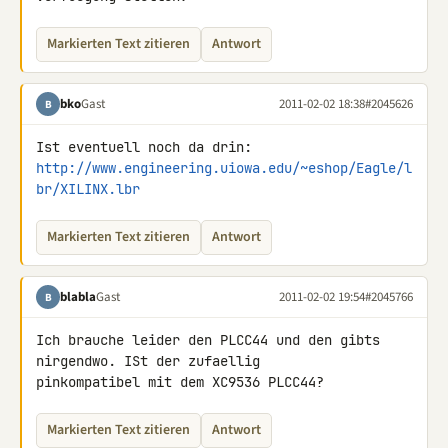
Markierten Text zitieren
Antwort
bko
Gast
2011-02-02 18:38
#2045626
B
http://www.engineering.uiowa.edu/~eshop/Eagle/l
br/XILINX.lbr
Markierten Text zitieren
Antwort
blabla
Gast
2011-02-02 19:54
#2045766
B
Ich brauche leider den PLCC44 und den gibts 
nirgendwo. ISt der zufaellig 

pinkompatibel mit dem XC9536 PLCC44?
Markierten Text zitieren
Antwort