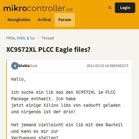
Login
Neuigkeiten
Artikel
Forum
FPGA, VHDL & Co.
›
Thread
XC9572XL PLCC Eagle files?
blabla
Gast
2011-02-02 14:39
#2045273
B
Hallo,

ich suche ein lib das den XC9572XL im PLCC 
Package enthaelt. Ich habe 

jetzt einige Xilinx libs von cadsoft geladen 
und nirgends ist der drin!

Hat jemand vielleicht ein lib mit dem Bauteil 
und kann es mir zur 

Verfuegung stellen?