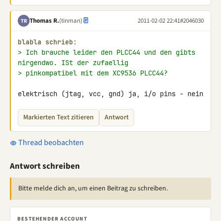
Thomas R.
(tinman)
2011-02-02 22:41
#2046030
TR
blabla schrieb:
> Ich brauche leider den PLCC44 und den gibts 
nirgendwo. ISt der zufaellig
> pinkompatibel mit dem XC9536 PLCC44?
elektrisch (jtag, vcc, gnd) ja, i/o pins - nein
Markierten Text zitieren
Antwort
Thread beobachten
Antwort schreiben
Bitte melde dich an, um einen Beitrag zu schreiben.
BESTEHENDER ACCOUNT