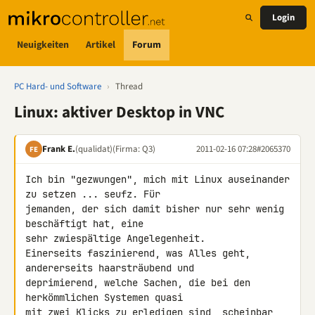
Login
Neuigkeiten
Artikel
Forum
PC Hard- und Software
›
Thread
Linux: aktiver Desktop in VNC
Frank E.
(qualidat)
(Firma: Q3)
2011-02-16 07:28
#2065370
FE
Ich bin "gezwungen", mich mit Linux auseinander 
zu setzen ... seufz. Für 

jemanden, der sich damit bisher nur sehr wenig 
beschäftigt hat, eine 

sehr zwiespältige Angelegenheit.

Einerseits faszinierend, was Alles geht, 
andererseits haarsträubend und 

deprimierend, welche Sachen, die bei den 
herkömmlichen Systemen quasi 

mit zwei Klicks zu erledigen sind, scheinbar 