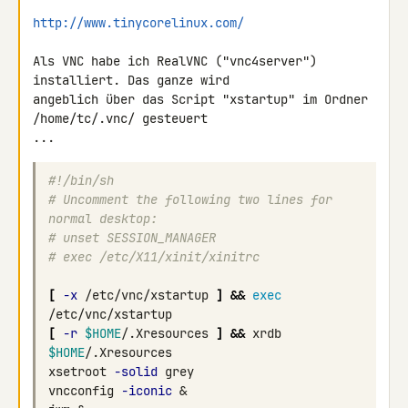
http://www.tinycorelinux.com/
Als VNC habe ich RealVNC ("vnc4server") 
installiert. Das ganze wird 

angeblich über das Script "xstartup" im Ordner 
/home/tc/.vnc/ gesteuert 

#!/bin/sh
# Uncomment the following two lines for 
normal desktop:
# unset SESSION_MANAGER
# exec /etc/X11/xinit/xinitrc
[
-x
 /etc/vnc/xstartup 
]
&&
exec
[
-r
$HOME
/.Xresources 
]
&&
 xrdb 
$HOME
xsetroot 
-solid
vncconfig 
-iconic