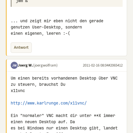
... und zeigt mir eben nicht den gerade 
genutzen User-Desktop, sondern 

einen eigenen, leeren :-(
Antwort
Joerg W.
(joergwolfram)
2011-02-16 08:04
#2065412
JW
Um einen bereits vorhandenen Desktop über VNC 
zu steuern, brauchst Du 

x11vnc

http://www.karlrunge.com/x11vnc/
Ein "normaler" VNC macht dir unter **X immer 
einen neuen Desktop auf. Da 

es bei Windows nur einen Desktop gibt, landet 