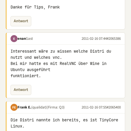
Danke für Tips, Frank
Antwort
enan
Gast
2011-02-16 07:44
#2065386
E
Interessant wäre zu wissen welche Distri du 
nutzt und welches vnc.

Bei mir hatte es mit RealVNC über Wine in 
Ubuntu ausgeführt 

funktioniert.
Antwort
Frank E.
(qualidat)
(Firma: Q3)
2011-02-16 07:55
#2065400
FE
Die Distri nannte ich bereits, es ist TinyCore 
Linux.
