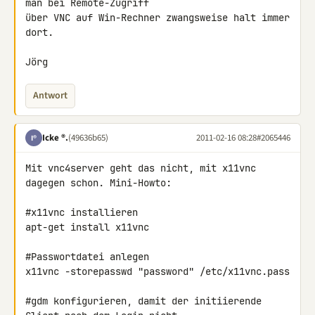
man bei Remote-Zugriff 

über VNC auf Win-Rechner zwangsweise halt immer 
dort.

Jörg
Antwort
Icke ®.
(49636b65)
2011-02-16 08:28
#2065446
I®
Mit vnc4server geht das nicht, mit x11vnc 
dagegen schon. Mini-Howto:

#x11vnc installieren

apt-get install x11vnc

#Passwortdatei anlegen

x11vnc -storepasswd "password" /etc/x11vnc.pass

#gdm konfigurieren, damit der initiierende 