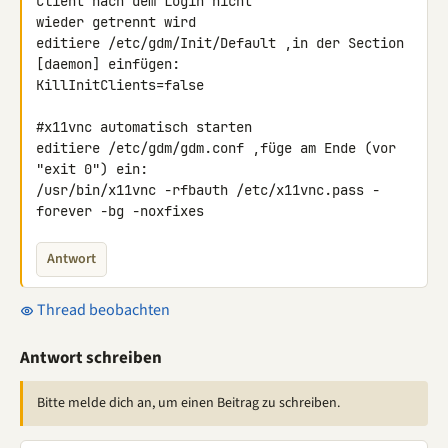
Client nach dem Login nicht 

wieder getrennt wird

editiere /etc/gdm/Init/Default ,in der Section 
[daemon] einfügen:

KillInitClients=false

#x11vnc automatisch starten

editiere /etc/gdm/gdm.conf ,füge am Ende (vor 
"exit 0") ein:

/usr/bin/x11vnc -rfbauth /etc/x11vnc.pass -
forever -bg -noxfixes
Antwort
Thread beobachten
Antwort schreiben
Bitte melde dich an, um einen Beitrag zu schreiben.