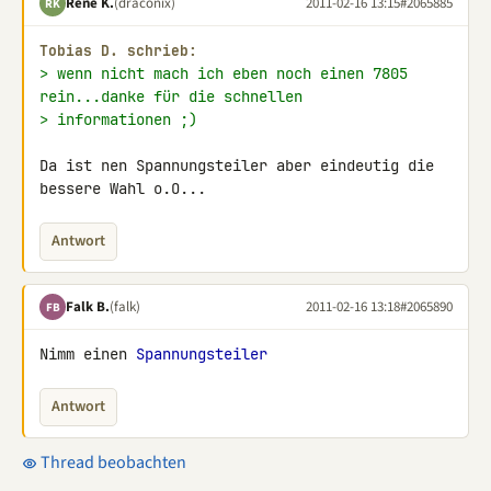
Rene K.
(draconix)
2011-02-16 13:15
#2065885
RK
Tobias D. schrieb:
> wenn nicht mach ich eben noch einen 7805 
rein...danke für die schnellen
> informationen ;)
Da ist nen Spannungsteiler aber eindeutig die 
bessere Wahl o.O...
Antwort
Falk B.
(falk)
2011-02-16 13:18
#2065890
FB
Nimm einen 
Spannungsteiler
Antwort
Thread beobachten