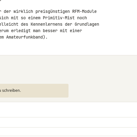
r der wirklich preisgünstigen RFM-Module

sich mit so einem Primitiv-Mist noch

elleicht des Kennenlernens der Grundlagen

erum erledigt man besser mit einer

em Amateurfunkband).
u schreiben.