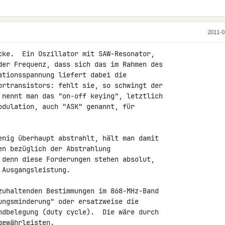
2011-0
cke.  Ein Oszillator mit SAW-Resonator,

der Frequenz, dass sich das im Rahmen des

ationsspannung liefert dabei die

ortransistors: fehlt sie, so schwingt der

 nennt man das "on-off keying", letztlich

odulation, auch "ASK" genannt, für

enig überhaupt abstrahlt, hält man damit

n bezüglich der Abstrahlung

 denn diese Forderungen stehen absolut,

Ausgangsleistung.

zuhaltenden Bestimmungen im 868-MHz-Band

ungsminderung" oder ersatzweise die

ndbelegung (duty cycle).  Die wäre durch

ewährleisten.
