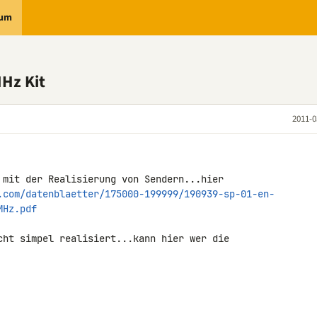
rum
Hz Kit
2011-0
.com/datenblaetter/175000-199999/190939-sp-01-en-
MHz.pdf
cht simpel realisiert...kann hier wer die 
