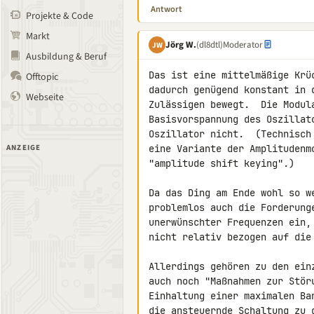
Antwort
Projekte & Code
Markt
Jörg W.
(dl8dtl)
Moderator
JW
Ausbildung & Beruf
Das ist eine mittelmäßige Krü
Offtopic
dadurch genügend konstant in 
Webseite
Zulässigen bewegt.  Die Modul
Basisvorspannung des Oszillat
Oszillator nicht.  (Technisch
ANZEIGE
eine Variante der Amplitudenm
"amplitude shift keying".)

Da das Ding am Ende wohl so w
problemlos auch die Forderunge
unerwünschter Frequenzen ein,
nicht relativ bezogen auf die 
Allerdings gehören zu den ein
auch noch "Maßnahmen zur Stör
Einhaltung einer maximalen Ba
die ansteuernde Schaltung zu g