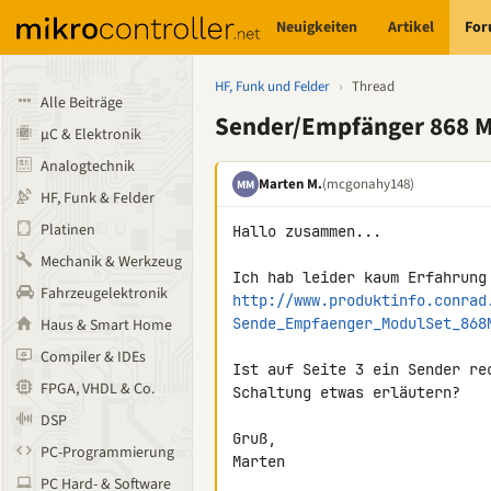
Neuigkeiten
Artikel
Fo
HF, Funk und Felder
›
Thread
Alle Beiträge
Sender/Empfänger 868 M
µC & Elektronik
Analogtechnik
Marten M.
(mcgonahy148)
MM
HF, Funk & Felder
Platinen
Hallo zusammen...

Mechanik & Werkzeug
Fahrzeugelektronik
http://www.produktinfo.conrad
Sende_Empfaenger_ModulSet_868
Haus & Smart Home
Compiler & IDEs
Ist auf Seite 3 ein Sender re
FPGA, VHDL & Co.
Schaltung etwas erläutern?

DSP
Gruß,

PC-Programmierung
Marten
PC Hard- & Software