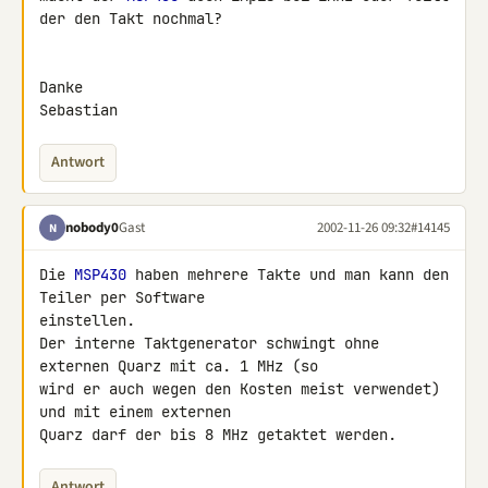
der den Takt nochmal?

Danke

Sebastian
Antwort
nobody0
Gast
2002-11-26 09:32
#14145
N
Die 
MSP430
 haben mehrere Takte und man kann den 
Teiler per Software 

einstellen.

Der interne Taktgenerator schwingt ohne 
externen Quarz mit ca. 1 MHz (so 

wird er auch wegen den Kosten meist verwendet) 
und mit einem externen 

Quarz darf der bis 8 MHz getaktet werden.
Antwort