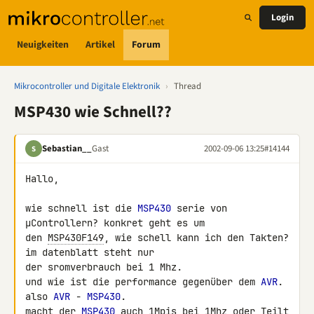
Login
Neuigkeiten
Artikel
Forum
Mikrocontroller und Digitale Elektronik
›
Thread
MSP430 wie Schnell??
Sebastian__
Gast
2002-09-06 13:25
#14144
S
Hallo,

wie schnell ist die 
MSP430
 serie von 
µControllern? konkret geht es um 

den 
MSP430F149
, wie schell kann ich den Takten? 
im datenblatt steht nur 

der sromverbrauch bei 1 Mhz.

und wie ist die performance gegenüber dem 
AVR
. 
also 
AVR
 - 
MSP430
.

macht der 
MSP430
 auch 1Mpis bei 1Mhz oder Teilt 