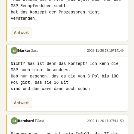
MSP Rennpferdchen sucht 

hat das Konzept der Prozessoren nicht 
verstanden.
Antwort
Markus
Gast
2002-11-26 17:19
#14149
M
Nicht? Was ist denn das Konzept? Ich kenn die 
MSP noch nicht besonders. 

Hab nur gesehen, das es die von 8 Pol bis 100 
Pol gibt, das sie 16 Bit 

sind und das wars dann auch schon
Antwort
Bernhard T
Gast
2002-11-26 17:37
#14150
BT
Stromsparen... es ist kein Zufall, das TI die 