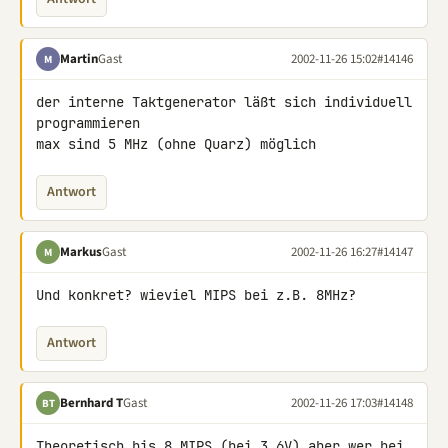
Martin
Gast
2002-11-26 15:02
#14146
M
der interne Taktgenerator läßt sich individuell 
programmieren

max sind 5 MHz (ohne Quarz) möglich
Antwort
Markus
Gast
2002-11-26 16:27
#14147
M
Und konkret? wieviel MIPS bei z.B. 8MHz?
Antwort
Bernhard T
Gast
2002-11-26 17:03
#14148
BT
Theoretisch bis 8 MIPS (bei 3,6V) aber wer bei 