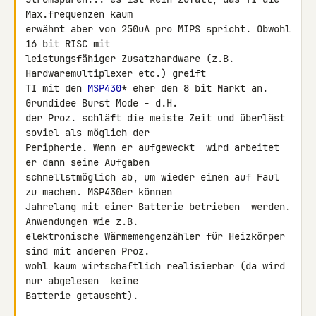
Max.frequenzen kaum 

erwähnt aber von 250uA pro MIPS spricht. Obwohl 
16 bit RISC mit 

leistungsfähiger Zusatzhardware (z.B. 
Hardwaremultiplexer etc.) greift 

TI mit den 
MSP430
* eher den 8 bit Markt an. 
Grundidee Burst Mode - d.H. 

der Proz. schläft die meiste Zeit und überläst 
soviel als möglich der 

Peripherie. Wenn er aufgeweckt  wird arbeitet 
er dann seine Aufgaben 

schnellstmöglich ab, um wieder einen auf Faul 
zu machen. MSP430er können 

Jahrelang mit einer Batterie betrieben  werden. 
Anwendungen wie z.B. 

elektronische Wärmemengenzähler für Heizkörper 
sind mit anderen Proz. 

wohl kaum wirtschaftlich realisierbar (da wird 
nur abgelesen  keine 

Batterie getauscht).