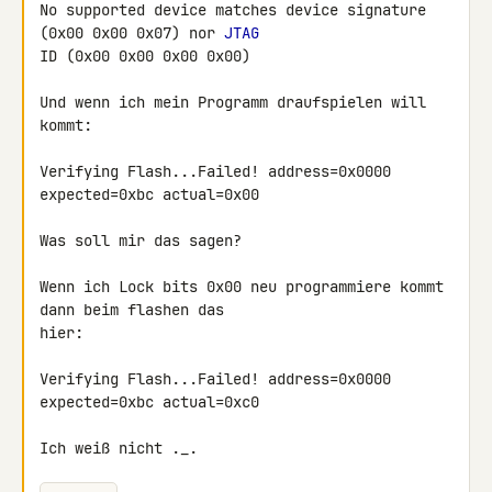
No supported device matches device signature 
(0x00 0x00 0x07) nor 
JTAG
ID (0x00 0x00 0x00 0x00)

Und wenn ich mein Programm draufspielen will 
kommt:

Verifying Flash...Failed! address=0x0000 
expected=0xbc actual=0x00

Was soll mir das sagen?

Wenn ich Lock bits 0x00 neu programmiere kommt 
dann beim flashen das 

hier:

Verifying Flash...Failed! address=0x0000 
expected=0xbc actual=0xc0

Ich weiß nicht ._.