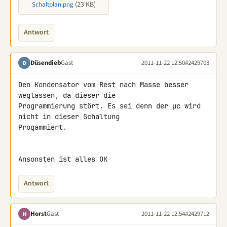
(23 KB)
Schaltplan.png
Antwort
Düsendieb
Gast
2011-11-22 12:50
#2429703
D
Den Kondensator vom Rest nach Masse besser 
weglassen, da dieser die 

Programmierung stört. Es sei denn der µc wird 
nicht in dieser Schaltung 

Progammiert.

Ansonsten ist alles OK
Antwort
Horst
Gast
2011-11-22 12:54
#2429712
H