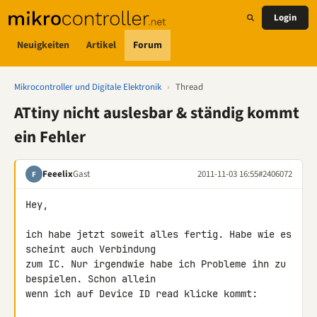
Login
Neuigkeiten
Artikel
Forum
Mikrocontroller und Digitale Elektronik
›
Thread
ATtiny nicht auslesbar & ständig kommt
ein Fehler
Feeelix
Gast
2011-11-03 16:55
#2406072
F
Hey,

ich habe jetzt soweit alles fertig. Habe wie es 
scheint auch Verbindung 

zum IC. Nur irgendwie habe ich Probleme ihn zu 
bespielen. Schon allein 

wenn ich auf Device ID read klicke kommt:
