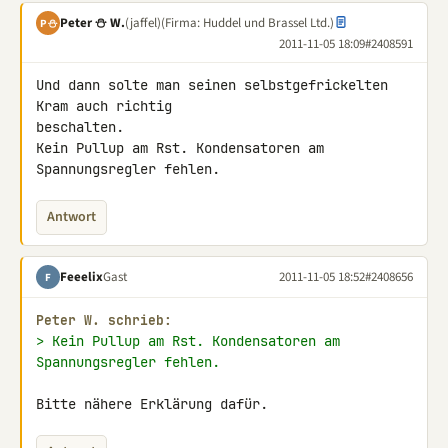
Peter ⛄ W.
(jaffel)
(Firma: Huddel und Brassel Ltd.)
P⛄
2011-11-05 18:09
#2408591
Und dann solte man seinen selbstgefrickelten 
Kram auch richtig 

beschalten.

Kein Pullup am Rst. Kondensatoren am 
Spannungsregler fehlen.
Antwort
Feeelix
Gast
2011-11-05 18:52
#2408656
F
Peter W. schrieb:
> Kein Pullup am Rst. Kondensatoren am 
Spannungsregler fehlen.
Bitte nähere Erklärung dafür.