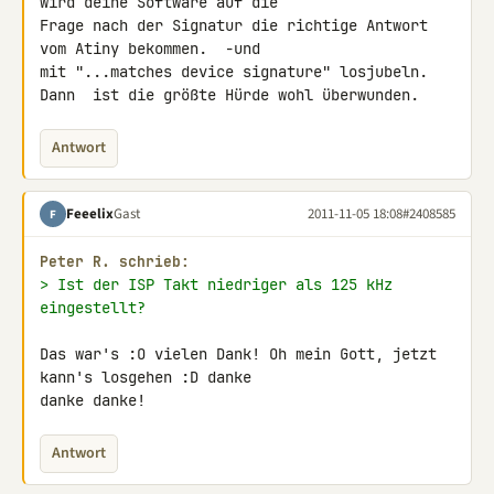
wird deine Software auf die 

Frage nach der Signatur die richtige Antwort 
vom Atiny bekommen.  -und 

mit "...matches device signature" losjubeln.

Dann  ist die größte Hürde wohl überwunden.
Antwort
Feeelix
Gast
2011-11-05 18:08
#2408585
F
Peter R. schrieb:
> Ist der ISP Takt niedriger als 125 kHz 
eingestellt?
Das war's :O vielen Dank! Oh mein Gott, jetzt 
kann's losgehen :D danke 

danke danke!
Antwort