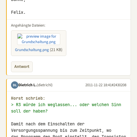
Felix.
Angehängte Dateien:
(21 KB)
Grundschaltung.png
Antwort
Dietrich L.
(dietrichl)
2011-11-22 18:41
#2430208
DL
Horst schrieb:
> R3 würde ich weglassen... oder welchen Sinn 
soll der haben?
Damit nach dem Einschalten der 
Versorgungsspannung bis zum Zeitpunkt, wo 

das Programm den Port einstellt, der Transistor 