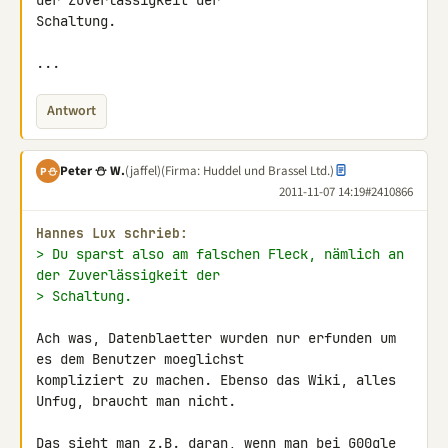
der Zuverlässigkeit der 

Schaltung.

...
Antwort
Peter ⛄ W.
(jaffel)
(Firma: Huddel und Brassel Ltd.)
P⛄
2011-11-07 14:19
#2410866
Hannes Lux schrieb:
> Du sparst also am falschen Fleck, nämlich an 
der Zuverlässigkeit der
> Schaltung.
Ach was, Datenblaetter wurden nur erfunden um 
es dem Benutzer moeglichst 

kompliziert zu machen. Ebenso das Wiki, alles 
Unfug, braucht man nicht.

Das sieht man z.B. daran, wenn man bei G00gle 