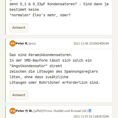
denn 0,1 & 0,33µF Kondensatoren? - Sind dann ja 
bestimmt keine 

"normalen" Elko's mehr, oder?
Antwort
Peter R.
(pnu)
2011-11-06 10:05
#2409194
PR
Das sind Keramikkondensatoren.

In der SMD-Bauform lässt sich solch ein 
"Angstkondensator" direkt 

zwischen die Lötaugen des Spannungsreglers 
löten, ohne dass zusätzliche 

Lötaugen oder Bohrlöcher erforderlich sind.
Antwort
Peter ⛄ W.
(jaffel)
(Firma: Huddel und Brassel Ltd.)
P⛄
2011-11-07 01:11
#2410294