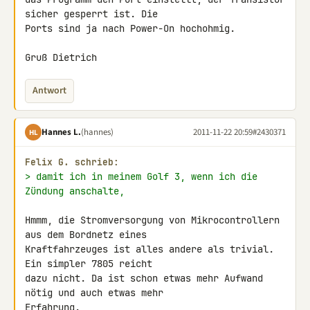
sicher gesperrt ist. Die 

Ports sind ja nach Power-On hochohmig.

Gruß Dietrich
Antwort
Hannes L.
(hannes)
2011-11-22 20:59
#2430371
HL
Felix G. schrieb:
> damit ich in meinem Golf 3, wenn ich die 
Zündung anschalte,
Hmmm, die Stromversorgung von Mikrocontrollern 
aus dem Bordnetz eines 

Kraftfahrzeuges ist alles andere als trivial. 
Ein simpler 7805 reicht 

dazu nicht. Da ist schon etwas mehr Aufwand 
nötig und auch etwas mehr 

Erfahrung.
