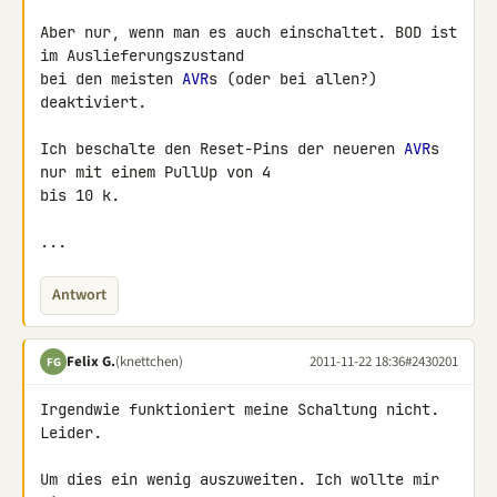
Aber nur, wenn man es auch einschaltet. BOD ist 
im Auslieferungszustand 

bei den meisten 
AVR
s (oder bei allen?) 
deaktiviert.

Ich beschalte den Reset-Pins der neueren 
AVR
s 
nur mit einem PullUp von 4 

bis 10 k.

...
Antwort
Felix G.
(knettchen)
2011-11-22 18:36
#2430201
FG
Irgendwie funktioniert meine Schaltung nicht. 
Leider.

Um dies ein wenig auszuweiten. Ich wollte mir 