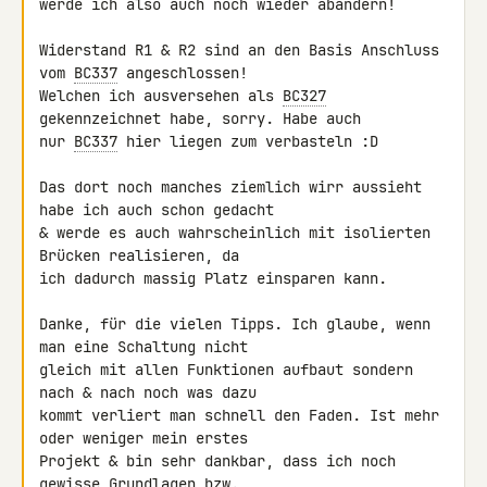
werde ich also auch noch wieder abändern!

Widerstand R1 & R2 sind an den Basis Anschluss 
vom 
BC337
 angeschlossen! 

Welchen ich ausversehen als 
BC327
gekennzeichnet habe, sorry. Habe auch 

nur 
BC337
 hier liegen zum verbasteln :D

Das dort noch manches ziemlich wirr aussieht 
habe ich auch schon gedacht 

& werde es auch wahrscheinlich mit isolierten 
Brücken realisieren, da 

ich dadurch massig Platz einsparen kann.

Danke, für die vielen Tipps. Ich glaube, wenn 
man eine Schaltung nicht 

gleich mit allen Funktionen aufbaut sondern 
nach & nach noch was dazu 

kommt verliert man schnell den Faden. Ist mehr 
oder weniger mein erstes 

Projekt & bin sehr dankbar, dass ich noch 
gewisse Grundlagen bzw. 
