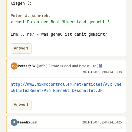
liegen (:

Peter W. schrieb:
> Hast Du an den Rest Widerstand gedacht ?
Ehm... ne? - Was genau ist damit gemeint?
Antwort
Peter ⛄ W.
(jaffel)
(Firma: Huddel und Brassel Ltd.)
P⛄
2011-11-07 07:04
#2410339
http://www.mikrocontroller.net/articles/AVR_Che
ckliste#Reset-Pin_korrekt_beschaltet.3F
Antwort
Feeelix
Gast
2011-11-07 08:44
#2410425
F