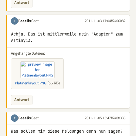
Antwort
Feeelix
Gast
2011-11-03 17:04
#2406082
F
Achja. Das ist mittlerweile mein "Adapter" zum 
ATtiny13.
Angehängte Dateien:
(56 KB)
Platinenlayout.PNG
Antwort
Feeelix
Gast
2011-11-05 15:47
#2408336
F
Was sollen mir diese Meldungen denn nun sagen?