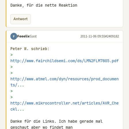
Danke, für die nette Reaktion
Antwort
Feeelix
Gast
2011-11-06 09:55
#2409182
F
Peter W. schrieb:
> 
http://www.fairchildsemi.com/ds/LM%2FLM7805.pdf
>
> 
http://www.atmel.com/dyn/resources/prod_documen
ts/
...
>
> 
http://www.mikrocontroller.net/articles/AVR_Che
ckl
...
Danke für die Links. Ich habe gerade mal 
geschaut aber wo findet man 
