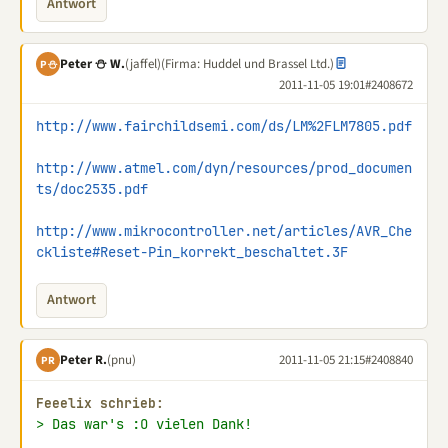
Antwort
Peter ⛄ W.
(jaffel)
(Firma: Huddel und Brassel Ltd.)
P⛄
2011-11-05 19:01
#2408672
http://www.fairchildsemi.com/ds/LM%2FLM7805.pdf
http://www.atmel.com/dyn/resources/prod_documen
ts/doc2535.pdf
http://www.mikrocontroller.net/articles/AVR_Che
ckliste#Reset-Pin_korrekt_beschaltet.3F
Antwort
Peter R.
(pnu)
2011-11-05 21:15
#2408840
PR
Feeelix schrieb:
> Das war's :O vielen Dank!