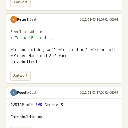
Antwort
Peter II
Gast
2011-11-03 16:57
#2406074
PI
Feeelix schrieb:
> Ich weiß nicht ._.
wir auch nicht, weil wir nicht mal wissen, mit 
welcher Hard und Software 

du arbeitest.
Antwort
Feeelix
Gast
2011-11-03 17:00
#2406079
F
AVRISP mit 
AVR
 Studio 5.

Entschuldigung.