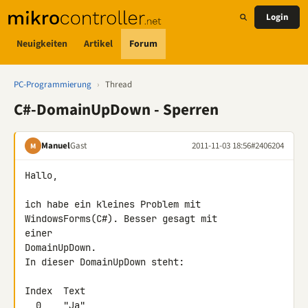
Login
Neuigkeiten
Artikel
Forum
PC-Programmierung
›
Thread
C#-DomainUpDown - Sperren
Manuel
Gast
2011-11-03 18:56
#2406204
M
Hallo,

ich habe ein kleines Problem mit 
WindowsForms(C#). Besser gesagt mit 

einer

DomainUpDown.

In dieser DomainUpDown steht:

Index  Text

  0    "Ja"
