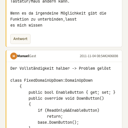
Tastatur/Maus ändern kann.

Wenn es da irgendeine Möglichkeit gibt die 
Funktion zu unterbinden,lasst

es mich wissen
Antwort
Manuel
Gast
2011-11-04 08:54
#2406698
M
Der Vollständigkeit halber -> Problem gelöst

class FixedDomainUpDown:DomainUpDown

    {

        public bool EnableButton { get; set; }

        public override void DownButton()

        {

            if (ReadOnly&&EnableButton)

                return;

            base.DownButton();
