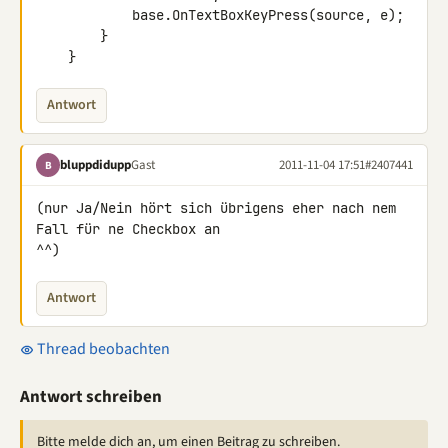
            base.OnTextBoxKeyPress(source, e);

        }

    }
Antwort
bluppdidupp
Gast
2011-11-04 17:51
#2407441
B
(nur Ja/Nein hört sich übrigens eher nach nem 
Fall für ne Checkbox an 

^^)
Antwort
Thread beobachten
Antwort schreiben
Bitte melde dich an, um einen Beitrag zu schreiben.