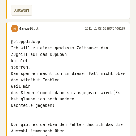
Antwort
Manuel
Gast
2011-11-03 19:50
#2406257
M
@bluppdidupp

Ich will zu einem gewissem Zeitpunkt den 
Zugriff auf das DUpDown 

komplett

sperren.

Das sperren macht ich in diesem Fall nicht über 
das Attribut Enabled 

weil mir

das Steuerelement dann so ausgegraut wird.(Es 
hat glaube ich noch andere 

Nachteile gegeben)

Nur gibt es da eben den Fehler das ich das die 
Auswahl immernoch über
