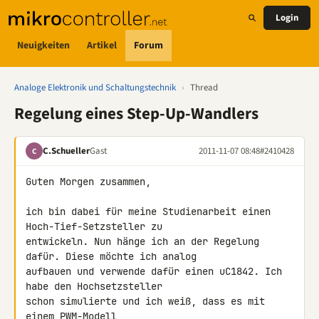
Login
Neuigkeiten
Artikel
Forum
Analoge Elektronik und Schaltungstechnik
›
Thread
Regelung eines Step-Up-Wandlers
C.Schueller
Gast
2011-11-07 08:48
#2410428
C
Guten Morgen zusammen,

ich bin dabei für meine Studienarbeit einen 
Hoch-Tief-Setzsteller zu 

entwickeln. Nun hänge ich an der Regelung 
dafür. Diese möchte ich analog 

aufbauen und verwende dafür einen uC1842. Ich 
habe den Hochsetzsteller 

schon simulierte und ich weiß, dass es mit 
einem PWM-Modell 
