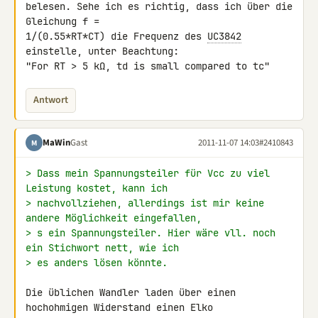
belesen. Sehe ich es richtig, dass ich über die 
Gleichung f = 

1/(0.55*RT*CT) die Frequenz des 
UC3842
einstelle, unter Beachtung:

"For RT > 5 kΩ, td is small compared to tc"
Antwort
MaWin
Gast
2011-11-07 14:03
#2410843
M
> Dass mein Spannungsteiler für Vcc zu viel 
Leistung kostet, kann ich
> nachvollziehen, allerdings ist mir keine 
andere Möglichkeit eingefallen,
> s ein Spannungsteiler. Hier wäre vll. noch 
ein Stichwort nett, wie ich
> es anders lösen könnte.
Die üblichen Wandler laden über einen 
hochohmigen Widerstand einen Elko 
