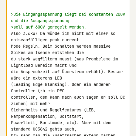
>Die Eingangsspannung liegt bei konstanten 200V 
und die Ausgangsspannung
>soll auf 600V geregelt werden.
Also 3.6kW? Da würde ich nicht mit einer so 
noiseanfälligen peak-current 

Mode Regeln. Beim Schalten werden massive 
Spikes am Isense entstehen die 

du stark wegfiltern musst (was Prombeleme im 
Lightload Bereich macht und 

die Ansprechzeit auf Überstrom erhöht). Besser 
wäre ein exterens LEB 

(Leading Edge Blanking). Oder ein anderer 
Controller (zb ein PFC 

controller, dem kann mach auch sagen er soll DC 
ziehen) mit mehr 

Sicherheits und Regelfeatures (LEB, 
Rampenkompensation, Softstart, 

Powerlimit, Burstmode, etc). Aber mit dem 
standard 
UC3842
 gehts auch, 

bzw kann man die Zusatzsachen extern machen.
