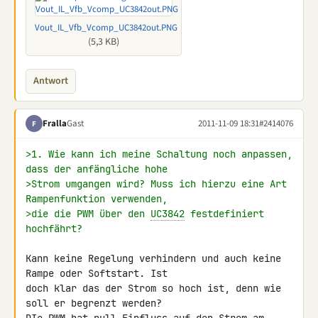
Vout_IL_Vfb_Vcomp_UC3842out.PNG
(5,3 KB)
Antwort
Fralla
Gast
2011-11-09 18:31
#2414076
F
>1. Wie kann ich meine Schaltung noch anpassen, 
dass der anfängliche hohe
>Strom umgangen wird? Muss ich hierzu eine Art 
Rampenfunktion verwenden,
>die die PWM über den 
UC3842
 festdefiniert 
hochfährt?
Kann keine Regelung verhindern und auch keine 
Rampe oder Softstart. Ist 

doch klar das der Strom so hoch ist, denn wie 
soll er begrenzt werden? 
