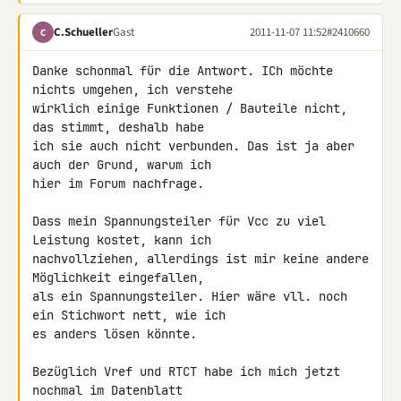
C.Schueller
Gast
2011-11-07 11:52
#2410660
C
Danke schonmal für die Antwort. ICh möchte 
nichts umgehen, ich verstehe 

wirklich einige Funktionen / Bauteile nicht, 
das stimmt, deshalb habe 

ich sie auch nicht verbunden. Das ist ja aber 
auch der Grund, warum ich 

hier im Forum nachfrage.

Dass mein Spannungsteiler für Vcc zu viel 
Leistung kostet, kann ich 

nachvollziehen, allerdings ist mir keine andere 
Möglichkeit eingefallen, 

als ein Spannungsteiler. Hier wäre vll. noch 
ein Stichwort nett, wie ich 

es anders lösen könnte.

Bezüglich Vref und RTCT habe ich mich jetzt 
nochmal im Datenblatt 
