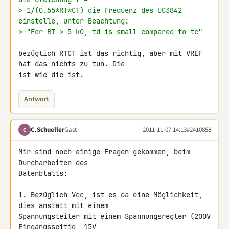
> 1/(0.55*RT*CT) die Frequenz des 
UC3842
einstelle, unter Beachtung:
> "For RT > 5 kΩ, td is small compared to tc"
bezüglich RTCT ist das richtig, aber mit VREF 
hat das nichts zu tun. Die 

ist wie die ist.
Antwort
C.Schueller
Gast
2011-11-07 14:13
#2410858
C
Mir sind noch einige Fragen gekommen, beim 
Durcharbeiten des 

Datenblatts:

1. Bezüglich Vcc, ist es da eine Möglichkeit, 
dies anstatt mit einem 

Spannungsteiler mit einem Spannungsregler (200V 
Eingangsseitig, 15V 
