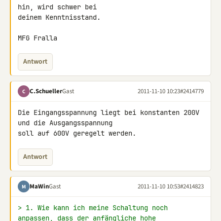
hin, wird schwer bei 

deinem Kenntnisstand.

MFG Fralla
Antwort
C.Schueller
Gast
2011-11-10 10:23
#2414779
C
Die Eingangsspannung liegt bei konstanten 200V 
und die Ausgangsspannung 

soll auf 600V geregelt werden.
Antwort
MaWin
Gast
2011-11-10 10:53
#2414823
M
> 1. Wie kann ich meine Schaltung noch 
anpassen, dass der anfängliche hohe