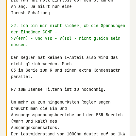
DIe PWM hat null Einfluss auf den Strom am 
Anfang. Da hilft nur eine 

Inrush Schaltung.

>2. Ich bin mir nicht sicher, ob die Spannungen 
der Eingänge COMP -
>V(err) - und Vfb - V(fb) - nicht gleich sein 
müssen.
Der Regler hat keinen I-Anteil also wird das 
nicht gleich werden. Mach 

C5 in Serie zum R und einen extra Kondensaotr 
parallel.

R7 zum Isense filtern ist zu hochohmig.

Um mehr zu zum hingemurksten Regler sagen 
braucht man die Ein und 

Ausgangssspannungsbereiche und den ESR-Bereich 
(warm und kalt) des 

Ausgangskonensators.

Der Lastwiderstand von 100Ohm deutet auf so 1kW 