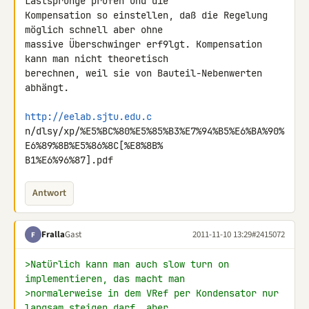
Lastsprünge prüfen und die 

Kompensation so einstellen, daß die Regelung 
möglich schnell aber ohne 

massive Überschwinger erf9lgt. Kompensation 
kann man nicht theoretisch 

berechnen, weil sie von Bauteil-Nebenwerten 
abhängt.

http://eelab.sjtu.edu.c
n/dlsy/xp/%E5%BC%80%E5%85%B3%E7%94%B5%E6%BA%90%
E6%89%8B%E5%86%8C[%E8%8B% 

B1%E6%96%87].pdf
Antwort
Fralla
Gast
2011-11-10 13:29
#2415072
F
>Natürlich kann man auch slow turn on 
implementieren, das macht man
>normalerweise in dem VRef per Kondensator nur 
langsam steigen darf, aber