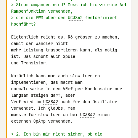
> Strom umgangen wird? Muss ich hierzu eine Art 
Rampenfunktion verwenden,
> die die PWM über den 
UC3842
 festdefiniert 
hochfährt?
Eigtentlich reicht es, R6 grösser zu machen, 
damit der Wandler nicht 

mehr Leistung trasportieren kann, als nötig 
ist. Das schont auch Spule 

und Transistor.

Natürlich kann man auch slow turn on 
implementieren, das macht man 

normalerweise in dem VRef per Kondensator nur 
langsam steigen darf, aber 

Vref wird im 
UC3842
 auch für den Oszillator 
verwendet. Ich glaube, man 

müsste für slow turn on bei 
UC3842
 einen 
externen OpAmp verwenden.

> 2. Ich bin mir nicht sicher, ob die 