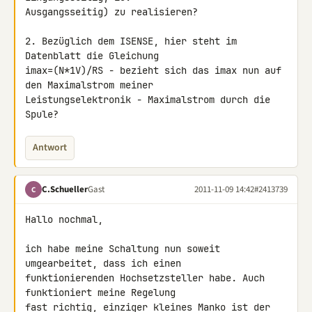
Ausgangsseitig) zu realisieren?

2. Bezüglich dem ISENSE, hier steht im 
Datenblatt die Gleichung 

imax=(N*1V)/RS - bezieht sich das imax nun auf 
den Maximalstrom meiner 

Leistungselektronik - Maximalstrom durch die 
Spule?
Antwort
C.Schueller
Gast
2011-11-09 14:42
#2413739
C
Hallo nochmal,

ich habe meine Schaltung nun soweit 
umgearbeitet, dass ich einen 

funktionierenden Hochsetzsteller habe. Auch 
funktioniert meine Regelung 

fast richtig, einziger kleines Manko ist der 