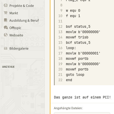
8
Projekte & Code
9
Markt
10
Ausbildung & Beruf
11
12
Offtopic
13
Webseite
14
15
16
Bildergalerie
17
18
19
ANZEIGE
20
21
22
Das ganze ist auf einem PCI!
Angehängte Dateien: