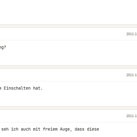
2011-1
ng?
2011-1
m Einschalten hat.
2011-1
 seh ich auch mit freiem Auge, dass diese 
