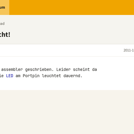
rum
ead
cht!
2011-1
 assembler geschrieben. Leider scheint da 

ie 
LED
 am Portpin leuchtet dauernd.
