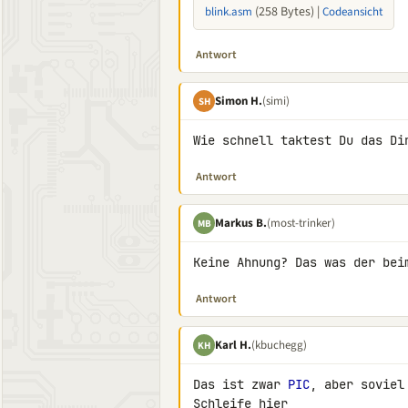
(258 Bytes) |
blink.asm
Codeansicht
Antwort
Simon H.
(simi)
SH
Wie schnell taktest Du das Di
Antwort
Markus B.
(most-trinker)
MB
Keine Ahnung? Das was der bei
Antwort
Karl H.
(kbuchegg)
KH
Das ist zwar 
PIC
, aber soviel