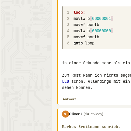
1
loop:
2
movlw
b
'
00000001
'
3
movwf
portb
4
movlw
b
'
00000000
'
5
movwf
portb
6
goto
loop
in einer Sekunde mehr als ein
LED
 schon. Allerdings mit ein
sehen können.
Antwort
Oliver J.
(skriptkiddy)
OJ
Markus Breitmann schrieb: