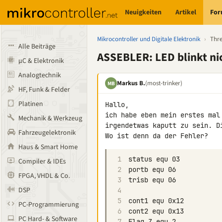
Neuigkeiten
Artikel
Fo
Mikrocontroller und Digitale Elektronik
›
Thr
Alle Beiträge
ASSEBLER: LED blinkt ni
µC & Elektronik
Analogtechnik
Markus B.
(most-trinker)
MB
HF, Funk & Felder
Platinen
Hallo,

ich habe eben mein erstes mal
Mechanik & Werkzeug
irgendetwas kaputt zu sein. D
Fahrzeugelektronik
Haus & Smart Home
1
Compiler & IDEs
2
FPGA, VHDL & Co.
3
DSP
4
5
PC-Programmierung
6
PC Hard- & Software
7